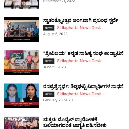
September 21, 2023
ಸ್ವಾತಂತ್ರ್ಯೋತ್ಸವ ಅಂಗವಾಗಿ ಪ್ರಬಂಧ ಸ್ಪರ್ಧೆ
Sidlaghatta News Desk
-
NEWS
August 6, 2023
“ಶ್ರೀವಿಜಯ” ಕನ್ನಡ ಸಾಹಿತ್ಯ ಸಂಘ ಉದ್ಘಾಟನೆ
Sidlaghatta News Desk
-
NEWS
June 21, 2023
ರಸಪ್ರಶ್ನೆ ಸ್ಪರ್ಧೆ: ಶಿಡ್ಲಘಟ್ಟ ವಿದ್ಯಾರ್ಥಿಗಳ ಸಾಧನೆ
Sidlaghatta News Desk
-
NEWS
February 28, 2023
ಮಕ್ಕಳು ಮೊಬೈಲ್ ವ್ಯಾಮೋಹಕ್ಕೆ
ಬಲಿಯಾಗದಂತೆ ಜಾಗೃತಿ ವಹಿಸಬೇಕು