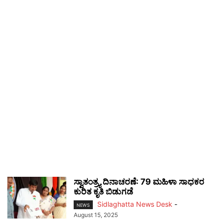
ಸ್ವಾತಂತ್ರ್ಯ ದಿನಾಚರಣೆ: 79 ಮಹಿಳಾ ಸಾಧಕರ
ಕುರಿತ ಕೃತಿ ಬಿಡುಗಡೆ
Sidlaghatta News Desk
-
NEWS
August 15, 2025