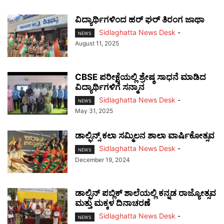
ವಿದ್ಯಾರ್ಥಿಗಳಿಂದ ಹರ್ ಘರ್ ತಿರಂಗ ಜಾಥಾ
Sidlaghatta News Desk
-
NEWS
August 11, 2025
CBSE ಪರೀಕ್ಷೆಯಲ್ಲಿ ಶ್ರೇಷ್ಠ ಸಾಧನೆ ಮಾಡಿದ
ವಿದ್ಯಾರ್ಥಿಗಳಿಗೆ ಸನ್ಮಾನ
Sidlaghatta News Desk
-
NEWS
May 31, 2025
ಡಾಲ್ಫಿನ್ಸ್ ಕಲಾ ಸಮ್ಮಿಲನ ಶಾಲಾ ವಾರ್ಷಿಕೋತ್ಸವ
Sidlaghatta News Desk
-
NEWS
December 19, 2024
ಡಾಲ್ಫಿನ್ ಪಬ್ಲಿಕ್ ಶಾಲೆಯಲ್ಲಿ ಕನ್ನಡ ರಾಜ್ಯೋತ್ಸವ
ಮತ್ತು ಮಕ್ಕಳ ದಿನಾಚರಣೆ
Sidlaghatta News Desk
-
NEWS