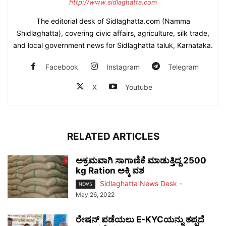
http://www.sidlaghatta.com
The editorial desk of Sidlaghatta.com (Namma
Shidlaghatta), covering civic affairs, agriculture, silk trade,
and local government news for Sidlaghatta taluk, Karnataka.
Facebook
Instagram
Telegram
X
Youtube
RELATED ARTICLES
ಅಕ್ರಮವಾಗಿ ಸಾಗಾಣಿಕೆ ಮಾಡುತ್ತಿದ್ದ 2500
kg Ration ಅಕ್ಕಿ ವಶ
Sidlaghatta News Desk
-
NEWS
May 26, 2022
ರೇಷನ್ ಪಡೆಯಲು E-KYCಯನ್ನು ತಪ್ಪದೆ