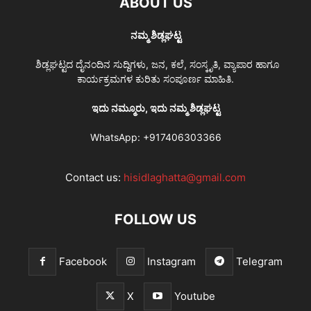
ABOUT US
ನಮ್ಮ ಶಿಡ್ಲಘಟ್ಟ
ಶಿಡ್ಲಘಟ್ಟದ ದೈನಂದಿನ ಸುದ್ದಿಗಳು, ಜನ, ಕಲೆ, ಸಂಸ್ಕೃತಿ, ವ್ಯಾಪಾರ ಹಾಗೂ
ಕಾರ್ಯಕ್ರಮಗಳ ಕುರಿತು ಸಂಪೂರ್ಣ ಮಾಹಿತಿ.
ಇದು ನಮ್ಮೂರು, ಇದು ನಮ್ಮ ಶಿಡ್ಲಘಟ್ಟ
WhatsApp:
+917406303366
Contact us:
hisidlaghatta@gmail.com
FOLLOW US
Facebook
Instagram
Telegram
X
Youtube