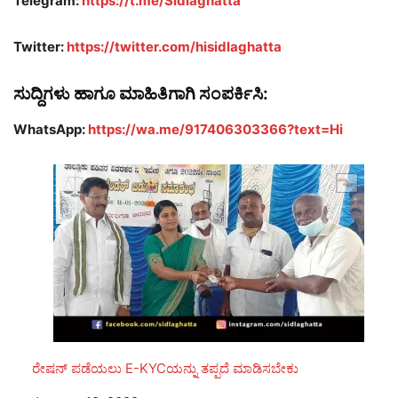
Telegram:
https://t.me/Sidlaghatta
Twitter:
https://twitter.com/hisidlaghatta
ಸುದ್ದಿಗಳು ಹಾಗೂ ಮಾಹಿತಿಗಾಗಿ ಸಂಪರ್ಕಿಸಿ:
WhatsApp:
https://wa.me/917406303366?text=Hi
ರೇಷನ್ ಪಡೆಯಲು E-KYCಯನ್ನು ತಪ್ಪದೆ ಮಾಡಿಸಬೇಕು