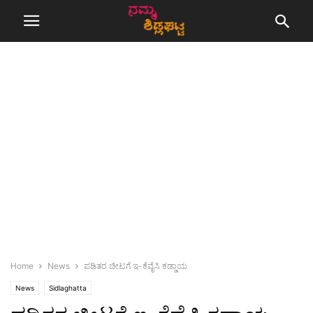
Home
News
ಪಡಿತರ ಚೀಟಗೆ ಇ-ಕೆವೈಸಿ ಕಡ್ಡಾಯ
News
Sidlaghatta