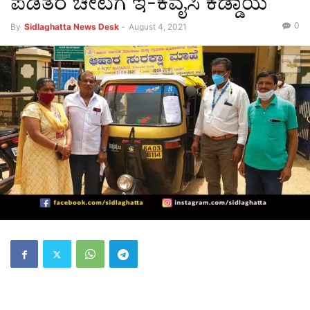
ಪಡಿತರ ಚೀಟಗೆ ಇ-ಕೆವೈಸಿ ಕಡ್ಡಾಯ
0
By
Sidlaghatta News Desk
-
August 4, 2021