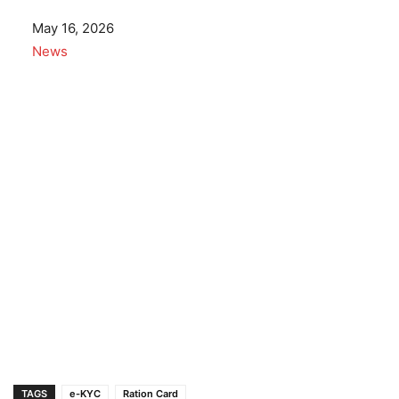
Date
May 16, 2026
In relation to
News
TAGS
e-KYC
Ration Card