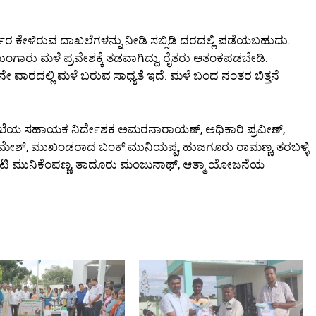
್ಕಾರ ಕೇಳಿರುವ ದಾಖಲೆಗಳನ್ನು ನೀಡಿ ಸಬ್ಸಿಡಿ ದರದಲ್ಲಿ ಪಡೆಯಬಹುದು.
ಮುಂಗಾರು ಮಳೆ ಪ್ರವೇಶಕ್ಕೆ ತಡವಾಗಿದ್ದು, ರೈತರು ಆತಂಕಪಡಬೇಡಿ.
ವಾರದಲ್ಲಿ ಮಳೆ ಬರುವ ಸಾಧ್ಯತೆ ಇದೆ. ಮಳೆ ಬಂದ ನಂತರ ಬಿತ್ತನೆ
ಲಾಖೆಯ ಸಹಾಯಕ ನಿರ್ದೇಶಕ ಅಮರನಾರಾಯಣ್, ಅಧಿಕಾರಿ ಪ್ರವೀಣ್,
ಶ್, ಮುಖಂಡರಾದ ಬಂಕ್ ಮುನಿಯಪ್ಪ, ಹುಜಗೂರು ರಾಮಣ್ಣ, ತರಬಳ್ಳಿ
 ಬೆಳ್ಳೂಟಿ ಮುನಿಕೆಂಪಣ್ಣ, ತಾದೂರು ಮಂಜುನಾಥ್, ಆತ್ಮಾ ಯೋಜನೆಯ