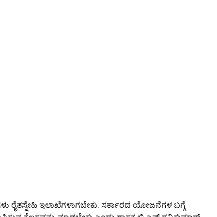
ಗಳು ರೈತಸ್ನೇಹಿ ಇಲಾಖೆಗಳಾಗಬೇಕು. ಸರ್ಕಾರದ ಯೋಜನೆಗಳ ಬಗ್ಗೆ
ೆ ತಲುಪಿಸುವ ಕೆಲಸವನ್ನು ಮಾಡಬೇಕು ಎಂದು ಶಾಸಕ ಬಿ.ಎನ್.ರವಿಕುಮಾರ್