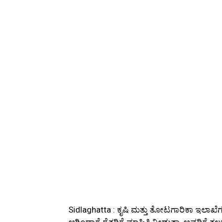
Sidlaghatta : ಕೃಷಿ ಮತ್ತು ತೋಟಗಾರಿಕಾ ಇಲಾಖೆ
ಆಗಿಂದಾಗ್ಗೆ ರೈತರಿಗೆ ಮಾಹಿತಿ ನೀಡುತ್ತಾ, ಅವರಿಗ