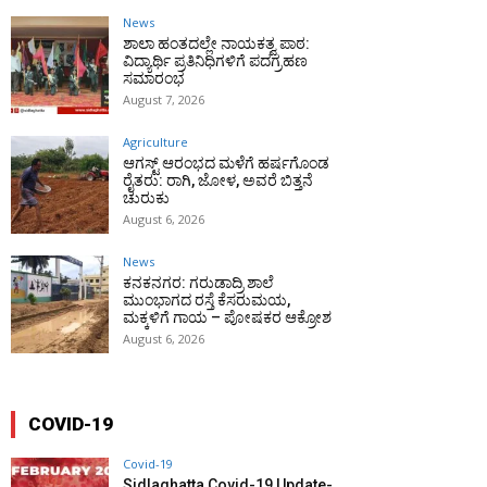
News
ಶಾಲಾ ಹಂತದಲ್ಲೇ ನಾಯಕತ್ವ ಪಾಠ:
ವಿದ್ಯಾರ್ಥಿ ಪ್ರತಿನಿಧಿಗಳಿಗೆ ಪದಗ್ರಹಣ
ಸಮಾರಂಭ
August 7, 2026
Agriculture
ಆಗಸ್ಟ್ ಆರಂಭದ ಮಳೆಗೆ ಹರ್ಷಗೊಂಡ
ರೈತರು: ರಾಗಿ, ಜೋಳ, ಅವರೆ ಬಿತ್ತನೆ
ಚುರುಕು
August 6, 2026
News
ಕನಕನಗರ: ಗರುಡಾದ್ರಿ ಶಾಲೆ
ಮುಂಭಾಗದ ರಸ್ತೆ ಕೆಸರುಮಯ,
ಮಕ್ಕಳಿಗೆ ಗಾಯ – ಪೋಷಕರ ಆಕ್ರೋಶ
August 6, 2026
COVID-19
Covid-19
Sidlaghatta Covid-19 Update-