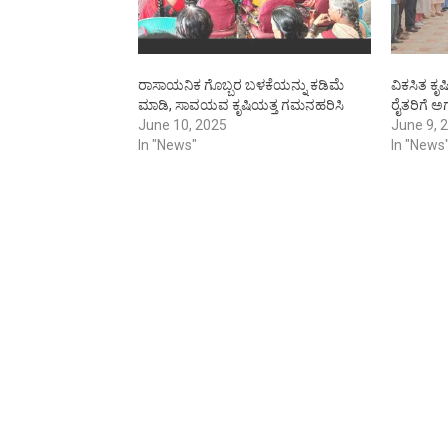
ರಾಸಾಯನಿಕ ಗೊಬ್ಬರ ಬಳಕೆಯನ್ನು ಕಡಿಮೆ
ವಿಕಸಿತ ಕ
ಮಾಡಿ, ಸಾವಯವ ಕೃಷಿಯತ್ತ ಗಮನಹರಿಸಿ
ರೈತರಿಗೆ ಅಗ
June 10, 2025
June 9, 
In "News"
In "News