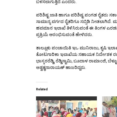
ಬಳಸಲಾಗುತ್ತಿದೆ ಎಂದರು.
ಪರಿಶಿಷ್ಟ ಜಾತಿ ಹಾಗೂ ಪರಿಶಿಷ್ಟ ಪಂಗಡ ರೈತರು ಸರ
ಸಾಮಾನ್ಯ ವರ್ಗದ ರೈತರಿಗೂ ಸಬ್ಸಿಡಿ ನೀಡಲಾಗಿದೆ. 
ಹವಮಾನ ಇಲಾಖೆ ತಿಳಿಸಿರುವಂತೆ ಈ ತಿಂಗಳ ಎರಡನೇ 
ಪ್ರಕ್ರಿಯೆ ಆರಂಭಿಸುವಂತೆ ಹೇಳಿದರು.
ತಾಲ್ಲೂಕು ಪಂಚಾಯಿತಿ ಇಒ ಮುನಿರಾಜು, ಕೃಷಿ ಇ
ತೋಟಗಾರಿಕಾ ಇಲಾಖೆಯ ಸಹಾಯಕ ನಿರ್ದೇಶಕ ರಮೇ
ಭಾಸ್ಕರರೆಡ್ಡಿ, ರೆಡ್ಡಿಸ್ವಾಮಿ, ಬೂದಾಳ ರಾಮಾಂಜಿ,
ಅಶ್ವತ್ಥನಾರಾಯಣ್ ಹಾಜರಿದ್ದರು.
Related