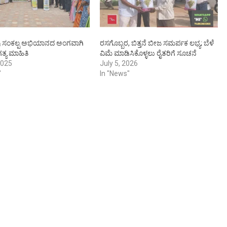
ೃಷಿ ಸಂಕಲ್ಪ ಅಭಿಯಾನದ ಅಂಗವಾಗಿ
ರಸಗೊಬ್ಬರ, ಬಿತ್ತನೆ ಬೀಜ ಸಮರ್ಪಕ ಲಭ್ಯ; ಬೆಳೆ
ತ್ಯ ಮಾಹಿತಿ
ವಿಮೆ ಮಾಡಿಸಿಕೊಳ್ಳಲು ರೈತರಿಗೆ ಸೂಚನೆ
2025
July 5, 2026
"
In "News"