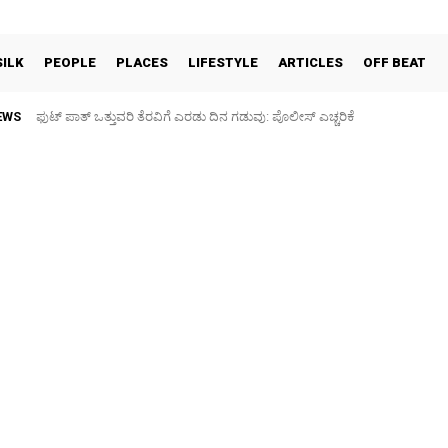
SILK
PEOPLE
PLACES
LIFESTYLE
ARTICLES
OFF BEAT
EWS
ಪಶು ಆರೋಗ್ಯ ತಪಾಸಣೆ ಶಿಬಿರ: ಕೃಷಿ ವಿದ್ಯಾರ್ಥಿಗಳಿಂದ ಉಚಿತ ಚಿಕಿತ್ಸೆ