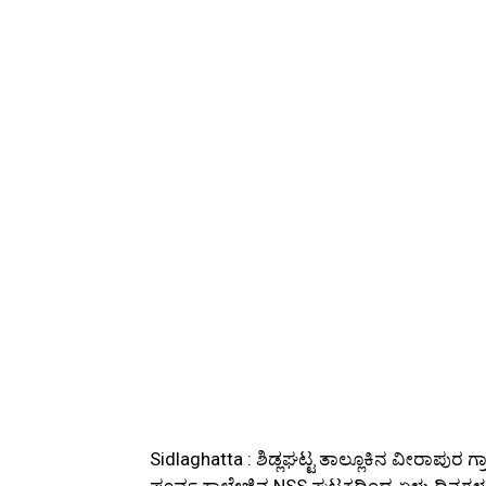
Sidlaghatta : ಶಿಡ್ಲಘಟ್ಟ ತಾಲ್ಲೂಕಿನ ವೀರಾಪುರ ಗ
ಪೂರ್ವ ಕಾಲೇಜಿನ NSS ಘಟಕದಿಂದ ಏಳು ದಿನಗಳ ವಿಶ