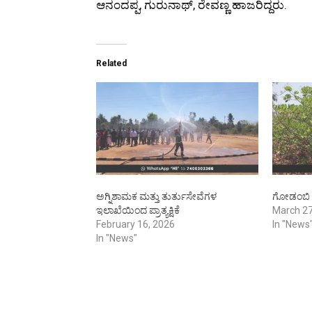
ಆನಂದಪ್ಪ, ಗುರುನಾಥ್, ರೇವಣ್ಣ ಹಾಜರಿದ್ದರು.
Related
ಅಗ್ನಿಶಾಮಕ ಮತ್ತು ತುರ್ತುಸೇವೆಗಳ
ಗೋಡಂಬಿ ತ
ಇಲಾಖೆಯಿಂದ ಪ್ರಾತ್ಯಕ್ಷಿಕೆ
March 27
February 16, 2026
In "News
In "News"