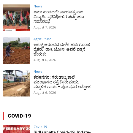
News
ಶಾಲಾ ಹಂತದಲ್ಲೇ ನಾಯಕತ್ವ ಪಾಠ:
ವಿದ್ಯಾರ್ಥಿ ಪ್ರತಿನಿಧಿಗಳಿಗೆ ಪದಗ್ರಹಣ
ಸಮಾರಂಭ
August 7, 2026
Agriculture
ಆಗಸ್ಟ್ ಆರಂಭದ ಮಳೆಗೆ ಹರ್ಷಗೊಂಡ
ರೈತರು: ರಾಗಿ, ಜೋಳ, ಅವರೆ ಬಿತ್ತನೆ
ಚುರುಕು
August 6, 2026
News
ಕನಕನಗರ: ಗರುಡಾದ್ರಿ ಶಾಲೆ
ಮುಂಭಾಗದ ರಸ್ತೆ ಕೆಸರುಮಯ,
ಮಕ್ಕಳಿಗೆ ಗಾಯ – ಪೋಷಕರ ಆಕ್ರೋಶ
August 6, 2026
COVID-19
Covid-19
Sidlaghatta Covid-19 Update-