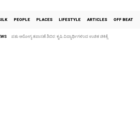
SILK
PEOPLE
PLACES
LIFESTYLE
ARTICLES
OFF BEAT
EWS
ಪಶು ಆರೋಗ್ಯ ತಪಾಸಣೆ ಶಿಬಿರ: ಕೃಷಿ ವಿದ್ಯಾರ್ಥಿಗಳಿಂದ ಉಚಿತ ಚಿಕಿತ್ಸೆ