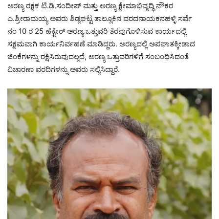
ಅರಣ್ಯ ರಕ್ಷಕ ಟಿ.ಡಿ.ಸಂದೀಪ್ ಮತ್ತು ಅರಣ್ಯ ಕ್ಷೇಮಾಭಿವೃದ್ಧಿ ನೌಕರ
ಎ.ಶ್ರೀರಾಮಯ್ಯ ಅವರು ಶಿಡ್ಲಘಟ್ಟ ತಾಲ್ಲೂಕಿನ ವರದನಾಯಕನಹಳ್ಳಿ ಸರ್ವೆ
ನಂ 10 ರ 25 ಹೆಕ್ಟೇರ್ ಅರಣ್ಯ ಒತ್ತುವರಿ ತೆರವುಗೊಳಿಸುವ ಕಾರ್ಯದಲ್ಲಿ
ಸಕ್ಷಮವಾಗಿ ಕಾರ್ಯನಿರ್ವಹಣೆ ಮಾಡಿದ್ದರು. ಅರಣ್ಯದಲ್ಲಿ ಅಪಘಾತಕ್ಕೀಡಾದ
ಜಿಂಕೆಗಳನ್ನು ರಕ್ಷಿಸಿರುವುದಲ್ಲದೆ, ಅರಣ್ಯ ಒತ್ತುವರಿಗಳಿಗೆ ಸಂಬಂಧಿಸಿದಂತೆ
ವಿಚಾರಣಾ ವರದಿಗಳನ್ನು ಅವರು ಸಲ್ಲಿಸಿದ್ದಾರೆ.