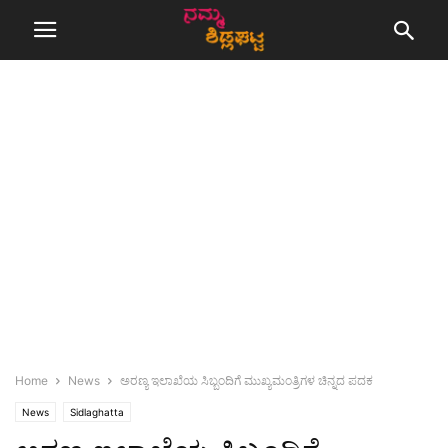
Home
News
ಅರಣ್ಯ ಇಲಾಖೆಯ ಸಿಬ್ಬಂದಿಗೆ ಮುಖ್ಯಮಂತ್ರಿಗಳ‌ ಚಿನ್ನದ ಪದಕ
News
Sidlaghatta