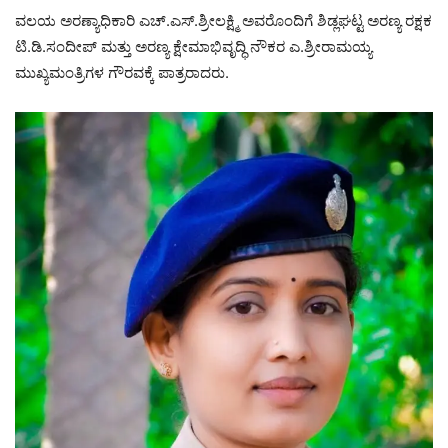
ವಲಯ ಅರಣ್ಯಾಧಿಕಾರಿ ಎಚ್.ಎಸ್.ಶ್ರೀಲಕ್ಷ್ಮಿ ಅವರೊಂದಿಗೆ ಶಿಡ್ಲಘಟ್ಟ ಅರಣ್ಯ ರಕ್ಷಕ
ಟಿ.ಡಿ.ಸಂದೀಪ್ ಮತ್ತು ಅರಣ್ಯ ಕ್ಷೇಮಾಭಿವೃದ್ಧಿ ನೌಕರ ಎ.ಶ್ರೀರಾಮಯ್ಯ
ಮುಖ್ಯಮಂತ್ರಿಗಳ ಗೌರವಕ್ಕೆ ಪಾತ್ರರಾದರು.