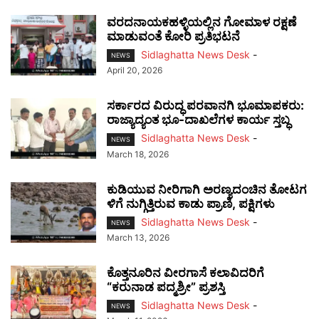
ವರದನಾಯಕಹಳ್ಳಿಯಲ್ಲಿನ ಗೋಮಾಳ ರಕ್ಷಣೆ
ಮಾಡುವಂತೆ ಕೋರಿ ಪ್ರತಿಭಟನೆ
Sidlaghatta News Desk
-
NEWS
April 20, 2026
ಸರ್ಕಾರದ ವಿರುದ್ಧ ಪರವಾನಗಿ ಭೂಮಾಪಕರು:
ರಾಜ್ಯಾದ್ಯಂತ ಭೂ-ದಾಖಲೆಗಳ ಕಾರ್ಯ ಸ್ತಬ್ಧ
Sidlaghatta News Desk
-
NEWS
March 18, 2026
ಕುಡಿಯುವ ನೀರಿಗಾಗಿ ಅರಣ್ಯದಂಚಿನ ತೋಟಗ
ಳಿಗೆ ನುಗ್ಗಿತ್ತಿರುವ ಕಾಡು ಪ್ರಾಣಿ, ಪಕ್ಷಿಗಳು
Sidlaghatta News Desk
-
NEWS
March 13, 2026
ಕೊತ್ತನೂರಿನ ವೀರಗಾಸೆ ಕಲಾವಿದರಿಗೆ
“ಕರುನಾಡ ಪದ್ಮಶ್ರೀ” ಪ್ರಶಸ್ತಿ
Sidlaghatta News Desk
-
NEWS