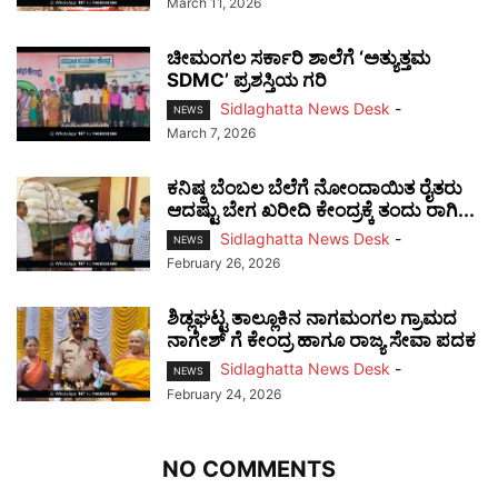
March 11, 2026
ಚೀಮಂಗಲ ಸರ್ಕಾರಿ ಶಾಲೆಗೆ ‘ಅತ್ಯುತ್ತಮ
SDMC’ ಪ್ರಶಸ್ತಿಯ ಗರಿ
Sidlaghatta News Desk
-
NEWS
March 7, 2026
ಕನಿಷ್ಠ ಬೆಂಬಲ ಬೆಲೆಗೆ ನೋಂದಾಯಿತ ರೈತರು
ಆದಷ್ಟು ಬೇಗ ಖರೀದಿ ಕೇಂದ್ರಕ್ಕೆ ತಂದು ರಾಗಿ...
Sidlaghatta News Desk
-
NEWS
February 26, 2026
ಶಿಡ್ಲಘಟ್ಟ ತಾಲ್ಲೂಕಿನ ನಾಗಮಂಗಲ ಗ್ರಾಮದ
ನಾಗೇಶ್ ಗೆ ಕೇಂದ್ರ ಹಾಗೂ ರಾಜ್ಯ ಸೇವಾ ಪದಕ
Sidlaghatta News Desk
-
NEWS
February 24, 2026
NO COMMENTS