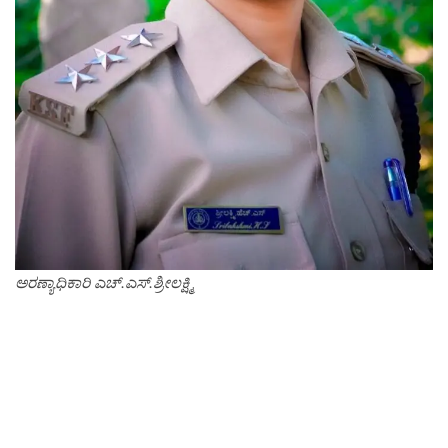
ಅರಣ್ಯಾಧಿಕಾರಿ ಎಚ್.ಎಸ್.ಶ್ರೀಲಕ್ಷ್ಮಿ