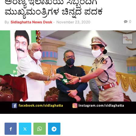
ಅರಣ್ಯ ಇಲಾಖೆಯ ಸಿಬ್ಬಂದಿಗೆ
ಮುಖ್ಯಮಂತ್ರಿಗಳ‌ ಚಿನ್ನದ ಪದಕ
0
By
Sidlaghatta News Desk
-
November 23, 2020