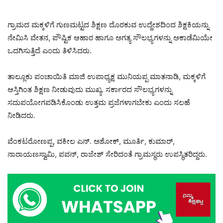
ಗ್ರಾಮದ ಮಕ್ಕಳಿಗೆ ಗುಣಮಟ್ಟದ ಶಿಕ್ಷಣ ದೊರಕುವ ಉದ್ದೇಶದಿಂದ ಶಿಕ್ಷಕಿಯನ್ನು
ನೇಮಿಸಿ ವೇತನ, ಪೌಷ್ಟಿಕ ಆಹಾರ ಹಾಗೂ ಅಗತ್ಯ ಸೌಲಭ್ಯಗಳನ್ನು ಅಕಾಡೆಮಿಯೇ
ಒದಗಿಸುತ್ತಿದೆ ಎಂದು ತಿಳಿಸಿದರು.
ತಾಲ್ಲೂಕು ಪಂಚಾಯಿತಿ ಮಾಜಿ ಉಪಾಧ್ಯಕ್ಷ ಮುನಿಯಪ್ಪ ಮಾತನಾಡಿ, ಮಕ್ಕಳಿಗೆ
ಆಸ್ತಿಗಿಂತ ಶಿಕ್ಷಣ ನೀಡುವುದು ಮುಖ್ಯ. ಸರ್ಕಾರದ ಸೌಲಭ್ಯಗಳನ್ನು
ಸದುಪಯೋಗಪಡಿಸಿಕೊಂಡು ಉತ್ತಮ ಪ್ರಜೆಗಳಾಗಬೇಕು ಎಂದು ಸಲಹೆ
ನೀಡಿದರು.
ವೆಂಕಟರೋಣಪ್ಪ, ವಕೀಲ ಎನ್. ಅಶೋಕ್, ಮೂರ್ತಿ, ಕುಮಾರ್,
ನಾರಾಯಣಸ್ವಾಮಿ, ಪವನ್, ರಾಜೇಶ್ ಸೇರಿದಂತೆ ಗ್ರಾಮಸ್ಥರು ಉಪಸ್ಥಿತರಿದ್ದರು.