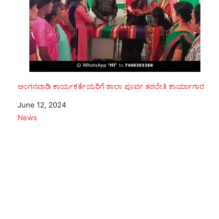
ಅಂಗನವಾಡಿ ಕಾರ್ಯಕರ್ತೆಯರಿಗೆ ಶಾಲಾ ಪೂರ್ವ ತರಬೇತಿ ಕಾರ್ಯಾಗಾರ
Date
June 12, 2024
In relation to
News