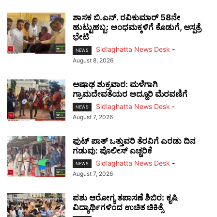
ಶಾಸಕ ಬಿ.ಎನ್. ರವಿಕುಮಾರ್ 58ನೇ
ಹುಟ್ಟುಹಬ್ಬ: ಅಂಧಮಕ್ಕಳಿಗೆ ಕೊಡುಗೆ, ಆಸ್ಪತ್ರೆ
ಭೇಟಿ
Sidlaghatta News Desk
-
NEWS
August 8, 2026
ಆಷಾಢ ಶುಕ್ರವಾರ: ಮಳೆಗಾಗಿ
ಗ್ರಾಮದೇವತೆಯರ ಅದ್ದೂರಿ ಮೆರವಣಿಗೆ
Sidlaghatta News Desk
-
NEWS
August 7, 2026
ಫುಟ್‌ ಪಾತ್ ಒತ್ತುವರಿ ತೆರವಿಗೆ ಎರಡು ದಿನ
ಗಡುವು: ಪೊಲೀಸ್ ಎಚ್ಚರಿಕೆ
Sidlaghatta News Desk
-
NEWS
August 7, 2026
ಪಶು ಆರೋಗ್ಯ ತಪಾಸಣೆ ಶಿಬಿರ: ಕೃಷಿ
ವಿದ್ಯಾರ್ಥಿಗಳಿಂದ ಉಚಿತ ಚಿಕಿತ್ಸೆ