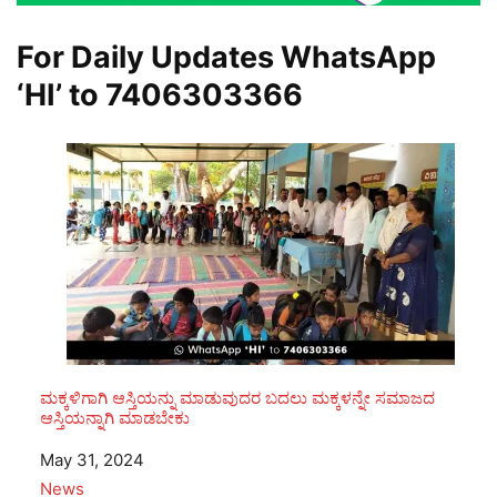
For Daily Updates WhatsApp
‘HI’ to
7406303366
ಮಕ್ಕಳಿಗಾಗಿ ಆಸ್ತಿಯನ್ನು ಮಾಡುವುದರ ಬದಲು ಮಕ್ಕಳನ್ನೇ ಸಮಾಜದ
ಆಸ್ತಿಯನ್ನಾಗಿ ಮಾಡಬೇಕು
Date
May 31, 2024
In relation to
News