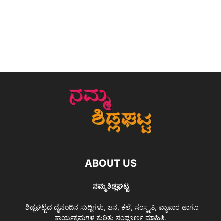
ABOUT US
ನಮ್ಮ ಶಿಡ್ಲಘಟ್ಟ
ಶಿಡ್ಲಘಟ್ಟದ ದೈನಂದಿನ ಸುದ್ದಿಗಳು, ಜನ, ಕಲೆ, ಸಂಸ್ಕೃತಿ, ವ್ಯಾಪಾರ ಹಾಗೂ
ಕಾರ್ಯಕ್ರಮಗಳ ಕುರಿತು ಸಂಪೂರ್ಣ ಮಾಹಿತಿ.