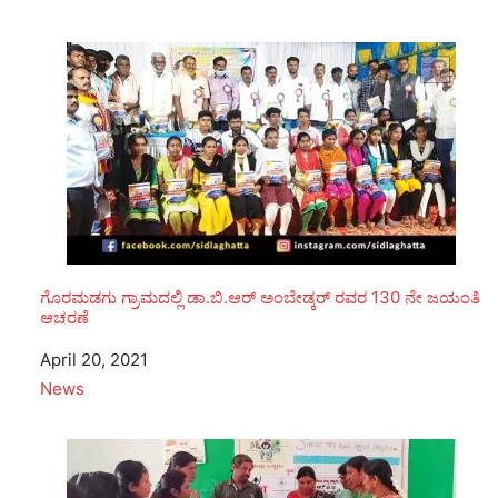
ಗೊರಮಡಗು ಗ್ರಾಮದಲ್ಲಿ ಡಾ.ಬಿ.ಆರ್ ಅಂಬೇಡ್ಕರ್ ರವರ 130 ನೇ ಜಯಂತಿ
ಆಚರಣೆ
Date
April 20, 2021
In relation to
News