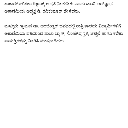
ಸಾಕಾರಗೊಳಿಸಲು ಶಿಕ್ಷಣಕ್ಕೆ ಆದ್ಯತೆ ನೀಡಬೇಕು ಎಂದು ಡಾ.ಬಿ.ಆರ್.ಜ್ಞಾನ
ಅಕಾಡೆಮಿಯ ಅಧ್ಯಕ್ಷ ಡಿ. ರವಿಕುಮಾರ್ ಹೇಳಿದರು.
ಮಳ್ಳೂರು ಗ್ರಾಮದ ಡಾ. ಅಂಬೇಡ್ಕರ್ ಭವನದಲ್ಲಿ ರಾತ್ರಿ ಶಾಲೆಯ ವಿದ್ಯಾರ್ಥಿಗಳಿಗೆ
ಅಕಾಡೆಮಿಯ ವತಿಯಿಂದ ಶಾಲಾ ಬ್ಯಾಗ್, ನೋಟ್‌ಪುಸ್ತಕ, ಚಪ್ಪಲಿ ಹಾಗೂ ಕಲಿಕಾ
ಸಾಮಗ್ರಿಗಳನ್ನು ವಿತರಿಸಿ ಮಾತನಾಡಿದರು.