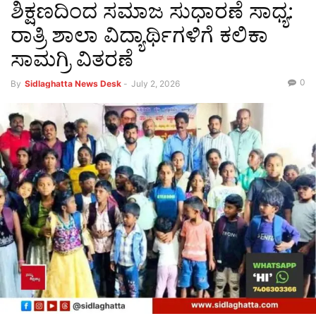
ಶಿಕ್ಷಣದಿಂದ ಸಮಾಜ ಸುಧಾರಣೆ ಸಾಧ್ಯ:
ರಾತ್ರಿ ಶಾಲಾ ವಿದ್ಯಾರ್ಥಿಗಳಿಗೆ ಕಲಿಕಾ
ಸಾಮಗ್ರಿ ವಿತರಣೆ
0
By
Sidlaghatta News Desk
-
July 2, 2026