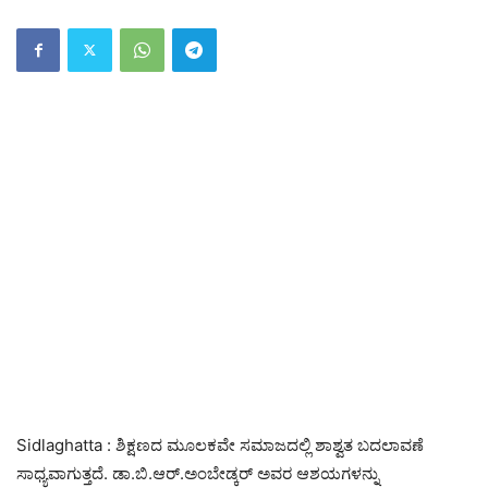
Sidlaghatta : ಶಿಕ್ಷಣದ ಮೂಲಕವೇ ಸಮಾಜದಲ್ಲಿ ಶಾಶ್ವತ ಬದಲಾವಣೆ
ಸಾಧ್ಯವಾಗುತ್ತದೆ. ಡಾ.ಬಿ.ಆರ್.ಅಂಬೇಡ್ಕರ್ ಅವರ ಆಶಯಗಳನ್ನು