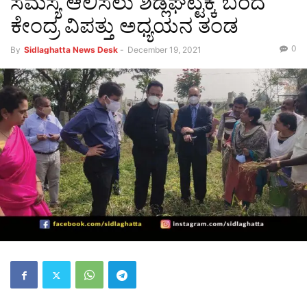
ಸಮಸ್ಯೆ ಆಲಿಸಲು ಶಿಡ್ಲಘಟ್ಟಕ್ಕೆ ಬಂದ
ಕೇಂದ್ರ ವಿಪತ್ತು ಅಧ್ಯಯನ ತಂಡ
0
By
Sidlaghatta News Desk
-
December 19, 2021