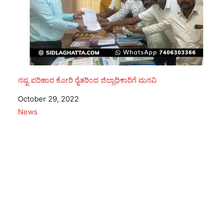
ನಷ್ಟ ಪರಿಹಾರ ಕೋರಿ ರೈತರಿಂದ ಜಿಲ್ಲಾಧಿಕಾರಿಗೆ ಮನವಿ
Date
October 29, 2022
In relation to
News