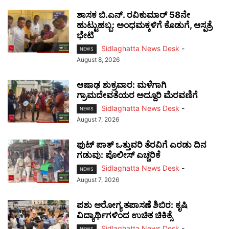
ಶಾಸಕ ಬಿ.ಎನ್. ರವಿಕುಮಾರ್ 58ನೇ
ಹುಟ್ಟುಹಬ್ಬ: ಅಂಧಮಕ್ಕಳಿಗೆ ಕೊಡುಗೆ, ಆಸ್ಪತ್ರೆ
ಭೇಟಿ
Sidlaghatta News Desk
-
NEWS
August 8, 2026
ಆಷಾಢ ಶುಕ್ರವಾರ: ಮಳೆಗಾಗಿ
ಗ್ರಾಮದೇವತೆಯರ ಅದ್ದೂರಿ ಮೆರವಣಿಗೆ
Sidlaghatta News Desk
-
NEWS
August 7, 2026
ಫುಟ್‌ ಪಾತ್ ಒತ್ತುವರಿ ತೆರವಿಗೆ ಎರಡು ದಿನ
ಗಡುವು: ಪೊಲೀಸ್ ಎಚ್ಚರಿಕೆ
Sidlaghatta News Desk
-
NEWS
August 7, 2026
ಪಶು ಆರೋಗ್ಯ ತಪಾಸಣೆ ಶಿಬಿರ: ಕೃಷಿ
ವಿದ್ಯಾರ್ಥಿಗಳಿಂದ ಉಚಿತ ಚಿಕಿತ್ಸೆ
Sidlaghatta News Desk
-
NEWS