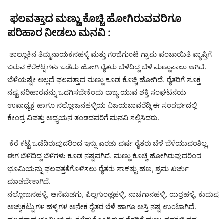
ಫಲವತ್ತಾದ ಮಣ್ಣು ಕೊಚ್ಚಿ ಹೋಗಿರುವವರಿಗೂ
ಪರಿಹಾರ ನೀಡಲು ಮನವಿ :
ತಾಲ್ಲೂಕಿನ ತಿಮ್ಮನಾಯಕನಹಳ್ಳಿ ಮತ್ತು ಗಂಜಿಗುಂಟೆ ಗ್ರಾಮ ಪಂಚಾಯಿತಿ ವ್ಯಾಪ್ತಿಗೆ
ಬರುವ ಕೆರೆಕಟ್ಟೆಗಳು ಒಡೆದು ಹೋಗಿ ರೈತರು ಬೆಳೆದಿದ್ದ ಬೆಳೆ ಮಣ್ಣುಪಾಲು ಆಗಿದೆ.
ಬೆಳೆಯಷ್ಟೇ ಅಲ್ಲದೆ ಫಲವತ್ತಾದ ಮಣ್ಣು ಕೂಡ ಕೊಚ್ಚಿ ಹೋಗಿದೆ. ರೈತರಿಗೆ ಸೂಕ್ತ
ನಷ್ಟ ಪರಿಹಾರವನ್ನು ಒದಗಿಸಬೇಕೆಂದು ರಾಜ್ಯ ಯುವ ಶಕ್ತಿ ಸಂಘಟನೆಯ
ಉಪಾಧ್ಯಕ್ಷ ಹಾಗೂ ನಲ್ಲೋಜನಹಳ್ಳಿಯ ವಿಜಯಬಾವರೆಡ್ಡಿ ಈ ಸಂದರ್ಭದಲ್ಲಿ
ಕೇಂದ್ರ ವಿಪತ್ತು ಅಧ್ಯಯನ ತಂಡದವರಿಗೆ ಮನವಿ ಸಲ್ಲಿಸಿದರು.
ಕೆರೆ ಕಟ್ಟೆ ಒಡೆದಿರುವುದರಿಂದ ಇನ್ನು ಎರಡು ವರ್ಷ ರೈತರು ಬೆಳೆ ಬೆಳೆಯುವಂತಿಲ್ಲ,
ಈಗ ಬೆಳೆದಿದ್ದ ಬೆಳೆಗಳು ಕೂಡ ನಷ್ಟವಗಿದೆ. ಮಣ್ಣು ಕೊಚ್ಚಿ ಹೋಗಿರುವುದರಿಂದ
ಭೂಮಿಯನ್ನು ಫಲವತ್ತತೆಗೊಳಿಸಲು ರೈತರು ಸಾಕಷ್ಟು ಹಣ, ಶ್ರಮ ಖರ್ಚು
ಮಾಡಬೇಕಾಗಿದೆ.
ನಲ್ಲೋಜನಹಳ್ಳಿ, ಆನೆಮಡಗು, ಪಿಲ್ಲಗುಂಡ್ಲಹಳ್ಳಿ, ನಾಚಗಾನಹಳ್ಳಿ, ಯರ್ರಹಳ್ಳಿ, ಕುದ
ಅಚ್ಚುಕಟ್ಟುಗಳ ಹಳ್ಳಿಗಳ ಅನೇಕ ರೈತರ ಬೆಳೆ ಹಾಗೂ ಆಸ್ತಿ ನಷ್ಟ ಉಂಟಾಗಿದೆ.