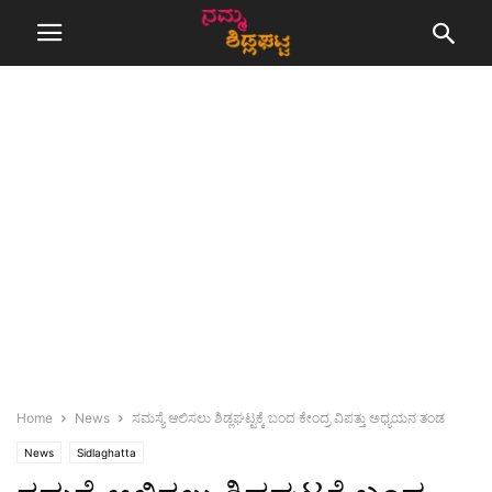
Home
News
ಸಮಸ್ಯೆ ಆಲಿಸಲು ಶಿಡ್ಲಘಟ್ಟಕ್ಕೆ ಬಂದ ಕೇಂದ್ರ ವಿಪತ್ತು ಅಧ್ಯಯನ ತಂಡ
News
Sidlaghatta