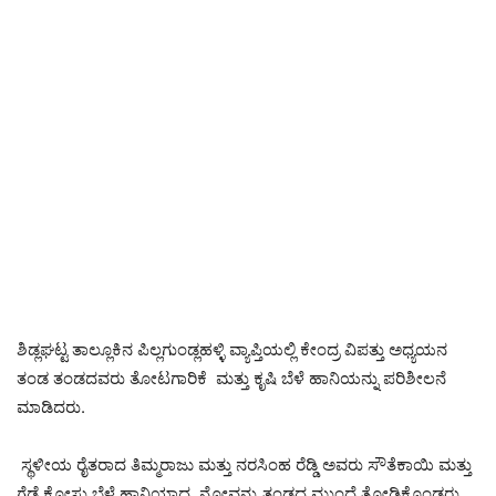
ಶಿಡ್ಲಘಟ್ಟ ತಾಲ್ಲೂಕಿನ ಪಿಲ್ಲಗುಂಡ್ಲಹಳ್ಳಿ ವ್ಯಾಪ್ತಿಯಲ್ಲಿ ಕೇಂದ್ರ ವಿಪತ್ತು ಅಧ್ಯಯನ
ತಂಡ ತಂಡದವರು ತೋಟಗಾರಿಕೆ ಮತ್ತು ಕೃಷಿ ಬೆಳೆ ಹಾನಿಯನ್ನು ಪರಿಶೀಲನೆ
ಮಾಡಿದರು.
ಸ್ಥಳೀಯ ರೈತರಾದ ತಿಮ್ಮರಾಜು ಮತ್ತು ನರಸಿಂಹ ರೆಡ್ಡಿ ಅವರು ಸೌತೆಕಾಯಿ ಮತ್ತು
ಗೆಡ್ಡೆ ಕೋಸು ಬೆಳೆ ಹಾನಿಯಾದ ನೋವನ್ನು ತಂಡದ ಮುಂದೆ ತೋಡಿಕೊಂಡರು.