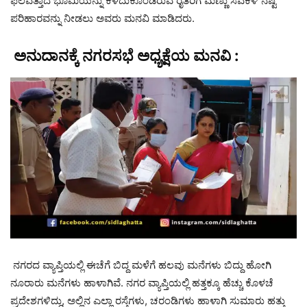
ಫಲವತ್ತಾದ ಭೂಮಿಯನ್ನು ಕಳೆದುಕೊಂಡಿರುವ ರೈತರಿಗೆ ಮಣ್ಣು ಸವಕಳಿ ನಷ್ಟ
ಪರಿಹಾರವನ್ನು ನೀಡಲು ಅವರು ಮನವಿ ಮಾಡಿದರು.
ಅನುದಾನಕ್ಕೆ ನಗರಸಭೆ ಅಧ್ಯಕ್ಷೆಯ ಮನವಿ :
ನಗರದ ವ್ಯಾಪ್ತಿಯಲ್ಲಿ ಈಚೆಗೆ ಬಿದ್ದ ಮಳೆಗೆ ಹಲವು ಮನೆಗಳು ಬಿದ್ದು ಹೋಗಿ
ನೂರಾರು ಮನೆಗಳು ಹಾಳಾಗಿವೆ. ನಗರ ವ್ಯಾಪ್ತಿಯಲ್ಲಿ ಹತ್ತಕ್ಕೂ ಹೆಚ್ಚು ಕೊಳಚೆ
ಪ್ರದೇಶಗಳಿದ್ದು, ಅಲ್ಲಿನ ಎಲ್ಲಾ ರಸ್ತೆಗಳು, ಚರಂಡಿಗಳು ಹಾಳಾಗಿ ಸುಮಾರು ಹತ್ತು