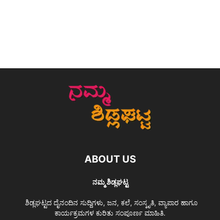
ABOUT US
ನಮ್ಮ ಶಿಡ್ಲಘಟ್ಟ
ಶಿಡ್ಲಘಟ್ಟದ ದೈನಂದಿನ ಸುದ್ದಿಗಳು, ಜನ, ಕಲೆ, ಸಂಸ್ಕೃತಿ, ವ್ಯಾಪಾರ ಹಾಗೂ
ಕಾರ್ಯಕ್ರಮಗಳ ಕುರಿತು ಸಂಪೂರ್ಣ ಮಾಹಿತಿ.