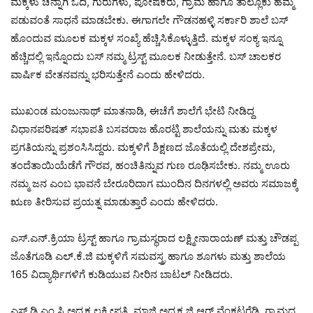
ಮಕ್ಕಳು ಚೆನ್ನಾಗಿ ಓದಿ, ಗುರುಗಳು, ಪೋಷಕರು, ಗ್ರಾಮ ಹಾಗೂ ತಾಲ್ಲೂಕು ಹೆಮ್ಮೆ
ಪಡುವಂತೆ ಸಾಧನೆ ಮಾಡಬೇಕು. ಈಗಾಗಲೇ ಗೌಡನಹಳ್ಳಿ ಸರ್ಕಾರಿ ಶಾಲೆ ಬಸ್
ಹೊಂದುವ ಮೂಲಕ ಮಕ್ಕಳ ಸಂಖ್ಯೆ ಹೆಚ್ಚಿಸಿಕೊಳ್ಳುತ್ತಿದೆ. ಮಕ್ಕಳ ಸಂಕ್ಯ ಇನ್ನೂ
ಹೆಚ್ಚಿದಲ್ಲಿ ಇನ್ನೊಂದು ಬಸ್ ನಮ್ಮ ಟ್ರಸ್ಟ್ ಮೂಲಕ ನೀಡುತ್ತೇನೆ. ಬಸ್ ಚಾಲಕರ
ವಾರ್ಷಿಕ ವೇತನವನ್ನು ಭರಿಸುತ್ತೇನೆ ಎಂದು ಹೇಳಿದರು.
ಮುಖಂಡ ಮಂಜುನಾಥ್ ಮಾತನಾಡಿ, ಈಚೆಗೆ ಶಾಲೆಗೆ ಭೇಟಿ ನೀಡಿದ್ದ
ವಿಧಾನಪರಿಷತ್ ಸಭಾಪತಿ ಬಸವರಾಜ ಹೊರಟ್ಟಿ ಶಾಲೆಯನ್ನು ಮತು ಮಕ್ಕಳ
ಪ್ರಗತಿಯನ್ನು ಪ್ರಶಂಸಿಸಿದ್ದರು. ಮಕ್ಕಳಿಗೆ ಶಿಕ್ಷಣದ ಜೊತೆಯಲ್ಲಿ ದೇಶಪ್ರೇಮ,
ತಂದೆತಾಯಿಯೆಡೆಗೆ ಗೌರವ, ಹಂಚಿತಿನ್ನುವ ಗುಣ ರೂಢಿಸಬೇಕು. ನಮ್ಮ ಊರು
ನಮ್ಮ ಜನ ಎಂಬ ಭಾವನೆ ಬೇರೂರಿದಾಗ ಮುಂದಿನ ದಿನಗಳಲ್ಲಿ ಅವರು ಸಮಾಜಕ್ಕೆ
ಋಣ ತೀರಿಸುವ ಪ್ರಯತ್ನ ಮಾಡುತ್ತಾರೆ ಎಂದು ಹೇಳಿದರು.
ಎಸ್.ಎನ್.ಕ್ರಿಯಾ ಟ್ರಸ್ಟ್ ಹಾಗೂ ಗ್ರಾಮಸ್ಥರಾದ ಲಕ್ಷ್ಮೀನಾರಾಯಣ್ ಮತ್ತು ಚೌಡಪ್ಪ
ಜೊತೆಗೂಡಿ ಎಲ್.ಕೆ.ಜಿ ಮಕ್ಕಳಿಗೆ ಸಮವಸ್ತ್ರ ಹಾಗೂ ಶೂಗಳು ಮತ್ತು ಶಾಲೆಯ
165 ವಿದ್ಯಾರ್ಥಿಗಳಿಗೆ ಕುಡಿಯುವ ನೀರಿನ ಬಾಟಲ್ ನೀಡಿದರು.
ಎಸ್.ಡಿ.ಎಂ.ಸಿ ಅಧ್ಯಕ್ಷ ಲಕ್ಷ್ಮೀಪತಿ, ಮಾಜಿ ಅಧ್ಯಕ್ಷ ಜಿ.ಆರ್.ವೆಂಕಟರೆಡ್ಡಿ, ಗ್ರಾಮದ