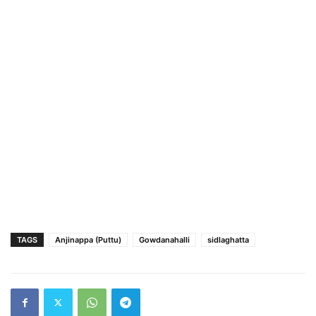
TAGS
Anjinappa (Puttu)
Gowdanahalli
sidlaghatta