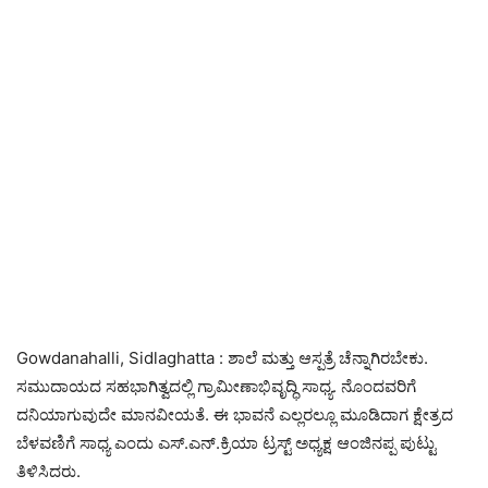
Gowdanahalli, Sidlaghatta : ಶಾಲೆ ಮತ್ತು ಆಸ್ಪತ್ರೆ ಚೆನ್ನಾಗಿರಬೇಕು.
ಸಮುದಾಯದ ಸಹಭಾಗಿತ್ವದಲ್ಲಿ ಗ್ರಾಮೀಣಾಭಿವೃದ್ಧಿ ಸಾಧ್ಯ. ನೊಂದವರಿಗೆ
ದನಿಯಾಗುವುದೇ ಮಾನವೀಯತೆ. ಈ ಭಾವನೆ ಎಲ್ಲರಲ್ಲೂ ಮೂಡಿದಾಗ ಕ್ಷೇತ್ರದ
ಬೆಳವಣಿಗೆ ಸಾಧ್ಯ ಎಂದು ಎಸ್.ಎನ್.ಕ್ರಿಯಾ ಟ್ರಸ್ಟ್ ಅಧ್ಯಕ್ಷ ಆಂಜಿನಪ್ಪ ಪುಟ್ಟು
ತಿಳಿಸಿದರು.