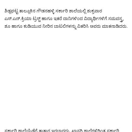
ಶಿಡ್ಲಘಟ್ಟ ತಾಲ್ಲೂಕಿನ ಗೌಡನಹಳ್ಳಿ ಸರ್ಕಾರಿ ಶಾಲೆಯಲ್ಲಿ ಶುಕ್ರವಾರ
ಎಸ್.ಎನ್.ಕ್ರಿಯಾ ಟ್ರಸ್ಟ್ ಹಾಗೂ ಇತರೆ ದಾನಿಗಳಿಂದ ವಿದ್ಯಾರ್ಥಿಗಳಿಗೆ ಸಮವಸ್ತ್ರ,
ಶೂ ಹಾಗೂ ಕುಡಿಯುವ ನೀರಿನ ಬಾಟಲಿಗಳನ್ನು ವಿತರಿಸಿ ಅವರು ಮಾತನಾಡಿದರು.
ಸರ್ಕಾರಿ ಶಾಲೆಯೆಡೆಗೆ ತಾತ್ಸಾರ ಇರಬಾರದು. ಖಾಸಗಿ ಶಾಲೆಗಳಿಗಿಂತ ಸರ್ಕಾರಿ