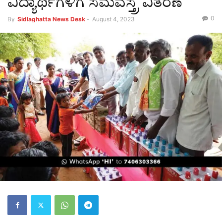
ವಿದ್ಯಾರ್ಥಿಗಳಿಗೆ ಸಮವಸ್ತ್ರ ವಿತರಣೆ
0
By
Sidlaghatta News Desk
-
August 4, 2023