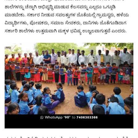
ಶಾಲೆಗಳನ್ನು ಚೆನ್ನಾಗಿ ಅಭಿವೃದ್ಧಿ ಮಾಡುವ ಕೆಲಸವನ್ನು ಎಲ್ಲರೂ ಒಗ್ಗೂಡಿ
ಮಾಡಬೇಕು. ಸರ್ಕಾರ ನೀಡುವ ಸವಲತ್ತುಗಳ ಜೊತೆಯಲ್ಲಿ ಗ್ರಾಮಸ್ಥರು, ಹಳೆಯ
ವಿದ್ಯಾರ್ಥಿಗಳು, ಪೋಷಕರು, ಸಮಾಜ ಸೇವಕರು, ದಾನಿಗಳು ಜೊತೆಗೂಡಿದಾಗ
ಸರ್ಕಾರಿ ಶಾಲೆಗಳು ಉತ್ತಮವಾಗಿ ಮಕ್ಕಳ ಭವಿಷ್ಯ ಉಜ್ವಲವಾಗುತ್ತವೆ ಎಂದರು.