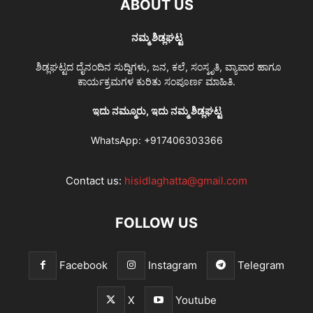
ABOUT US
ನಮ್ಮ ಶಿಡ್ಲಘಟ್ಟ
ಶಿಡ್ಲಘಟ್ಟದ ದೈನಂದಿನ ಸುದ್ದಿಗಳು, ಜನ, ಕಲೆ, ಸಂಸ್ಕೃತಿ, ವ್ಯಾಪಾರ ಹಾಗೂ
ಕಾರ್ಯಕ್ರಮಗಳ ಕುರಿತು ಸಂಪೂರ್ಣ ಮಾಹಿತಿ.
ಇದು ನಮ್ಮೂರು, ಇದು ನಮ್ಮ ಶಿಡ್ಲಘಟ್ಟ
WhatsApp:
+917406303366
Contact us:
hisidlaghatta@gmail.com
FOLLOW US
Facebook
Instagram
Telegram
X
Youtube