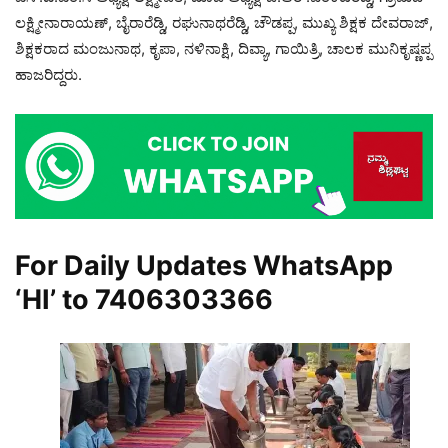
ಲಕ್ಷ್ಮೀನಾರಾಯಣ್, ಬೈರಾರೆಡ್ಡಿ, ರಘುನಾಥರೆಡ್ಡಿ, ಚೌಡಪ್ಪ, ಮುಖ್ಯ ಶಿಕ್ಷಕ ದೇವರಾಜ್,
ಶಿಕ್ಷಕರಾದ ಮಂಜುನಾಥ, ಕೃಪಾ, ನಳಿನಾಕ್ಷಿ, ದಿವ್ಯಾ, ಗಾಯಿತ್ರಿ, ಚಾಲಕ ಮುನಿಕೃಷ್ಣಪ್ಪ
ಹಾಜರಿದ್ದರು.
For Daily Updates WhatsApp
‘HI’ to
7406303366