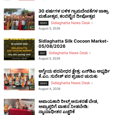
30 ವರ್ಷಗಳ ಬಳಿಕ ಗ್ರಾಮದೇವತೆಗಳ ಜಾತ್ರಾ
ಮಹೋತ್ಸವ, ತಂಬಿಟ್ಟಿನ ದೀಪೋತ್ಸವ
Sidlaghatta News Desk
-
NEWS
August 5, 2026
Sidlaghatta Silk Cocoon Market-
05/08/2026
Sidlaghatta News Desk
-
SILK
August 5, 2026
ಆಗ್ನೇಯ ಪದವೀಧರ ಕ್ಷೇತ್ರ: ಎನ್‌ಡಿಎ ಅಭ್ಯರ್ಥಿ
ಕೆ.ಎಂ. ಸುರೇಶ್ ಪರ ಪ್ರಚಾರ ಚುರುಕು
Sidlaghatta News Desk
-
NEWS
August 4, 2026
ಅಪಾಯಕಾರಿ ರೀಲ್ಸ್ ಅನುಕರಣೆ ಬೇಡ,
ಅಪ್ರಾಪ್ತರಿಗೆ ವಾಹನ ನೀಡಬೇಡಿ:
ನ್ಯಾಯಾಧೀಶರ ಎಚ್ಚರಿಕೆ