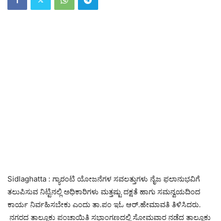
Sidlaghatta : ಗ್ಯಾರಂಟಿ ಯೋಜನೆಗಳ ಸವಲತ್ತುಗಳು ನೈಜ ಫಲಾನುಭವಿಗೆ
ತಲುಪಿಸುವ ನಿಟ್ಟಿನಲ್ಲಿ ಅಧಿಕಾರಿಗಳು ಮತ್ತಷ್ಟು ದಕ್ಷತೆ ಹಾಗು ಸಮನ್ವಯದಿಂದ
ಕಾರ್ಯ ನಿರ್ವಹಿಸಬೇಕು ಎಂದು ತಾ.ಪಂ ಇಓ ಆರ್.ಹೇಮಾವತಿ ತಿಳಿಸಿದರು.
ನಗರದ ತಾಲ್ಲೂಕು ಪಂಚಾಯಿತಿ ಸಭಾಂಗಣದಲ್ಲಿ ಸೋಮವಾರ ನಡೆದ ತಾಲ್ಲೂಕು