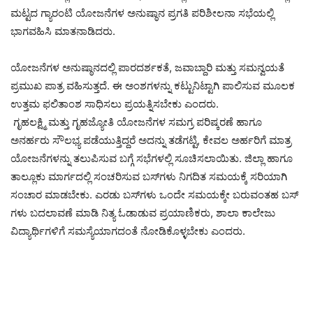
ಮಟ್ಟದ ಗ್ಯಾರಂಟಿ ಯೋಜನೆಗಳ ಅನುಷ್ಠಾನ ಪ್ರಗತಿ ಪರಿಶೀಲನಾ ಸಭೆಯಲ್ಲಿ
ಭಾಗವಹಿಸಿ ಮಾತನಾಡಿದರು.
ಯೋಜನೆಗಳ ಅನುಷ್ಠಾನದಲ್ಲಿ ಪಾರದರ್ಶಕತೆ, ಜವಾಬ್ದಾರಿ ಮತ್ತು ಸಮನ್ವಯತೆ
ಪ್ರಮುಖ ಪಾತ್ರ ವಹಿಸುತ್ತದೆ. ಈ ಅಂಶಗಳನ್ನು ಕಟ್ಟುನಿಟ್ಟಾಗಿ ಪಾಲಿಸುವ ಮೂಲಕ
ಉತ್ತಮ ಫಲಿತಾಂಶ ಸಾಧಿಸಲು ಪ್ರಯತ್ನಿಸಬೇಕು ಎಂದರು.
ಗೃಹಲಕ್ಷ್ಮಿ ಮತ್ತು ಗೃಹಜ್ಯೋತಿ ಯೋಜನೆಗಳ ಸಮಗ್ರ ಪರಿಷ್ಕರಣೆ ಹಾಗೂ
ಅನರ್ಹರು ಸೌಲಭ್ಯ ಪಡೆಯುತ್ತಿದ್ದರೆ ಅದನ್ನು ತಡೆಗಟ್ಟಿ, ಕೇವಲ ಅರ್ಹರಿಗೆ ಮಾತ್ರ
ಯೋಜನೆಗಳನ್ನು ತಲುಪಿಸುವ ಬಗ್ಗೆ ಸಭೆಗಳಲ್ಲಿ ಸೂಚಿಸಲಾಯಿತು. ಜಿಲ್ಲಾ ಹಾಗೂ
ತಾಲ್ಲೂಕು ಮಾರ್ಗದಲ್ಲಿ ಸಂಚರಿಸುವ ಬಸ್‌ಗಳು ನಿಗದಿತ ಸಮಯಕ್ಕೆ ಸರಿಯಾಗಿ
ಸಂಚಾರ ಮಾಡಬೇಕು. ಎರಡು ಬಸ್‌ಗಳು ಒಂದೇ ಸಮಯಕ್ಕೇ ಬರುವಂತಹ ಬಸ್
ಗಳು ಬದಲಾವಣೆ ಮಾಡಿ ನಿತ್ಯ ಓಡಾಡುವ ಪ್ರಯಾಣಿಕರು, ಶಾಲಾ ಕಾಲೇಜು
ವಿದ್ಯಾರ್ಥಿಗಳಿಗೆ ಸಮಸ್ಯೆಯಾಗದಂತೆ ನೋಡಿಕೊಳ್ಳಬೇಕು ಎಂದರು.