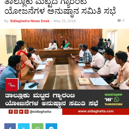
ತಾಲ್ಲೂಕು ಮಟ್ಟದ ಗ್ಯಾರಂಟಿ
ಯೋಜನೆಗಳ ಅನುಷ್ಠಾನ ಸಮಿತಿ ಸಭೆ
0
By
Sidlaghatta News Desk
-
May 25, 2026