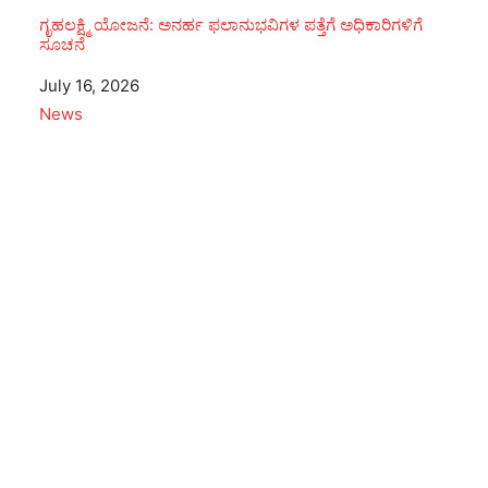
ಗೃಹಲಕ್ಷ್ಮಿ ಯೋಜನೆ: ಅನರ್ಹ ಫಲಾನುಭವಿಗಳ ಪತ್ತೆಗೆ ಅಧಿಕಾರಿಗಳಿಗೆ
ಸೂಚನೆ
Date
July 16, 2026
In relation to
News