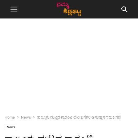
Home
News
ತಾಲ್ಲೂಕು ಮಟ್ಟದ ಗ್ಯಾರಂಟಿ ಯೋಜನೆಗಳ ಅನುಷ್ಠಾನ ಸಮಿತಿ ಸಭೆ
News