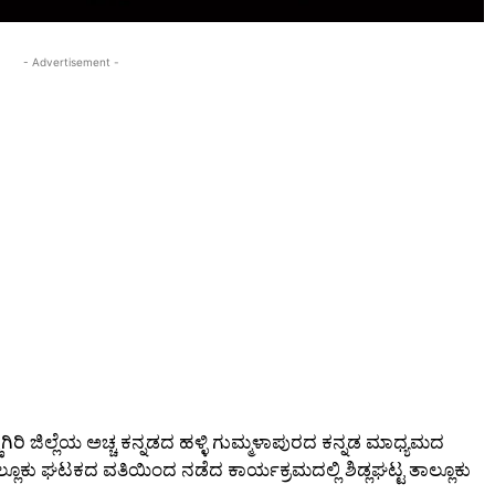
- Advertisement -
ಗಿರಿ ಜಿಲ್ಲೆಯ ಅಚ್ಚ ಕನ್ನಡದ ಹಳ್ಳಿ ಗುಮ್ಮಳಾಪುರದ ಕನ್ನಡ ಮಾಧ್ಯಮದ
ತಾಲ್ಲೂಕು ಘಟಕದ ವತಿಯಿಂದ ನಡೆದ ಕಾರ್ಯಕ್ರಮದಲ್ಲಿ ಶಿಡ್ಲಘಟ್ಟ ತಾಲ್ಲೂಕು