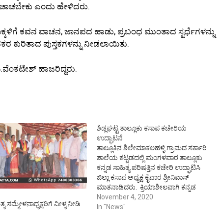
ನು ಚಾಚಬೇಕು ಎಂದು ಹೇಳಿದರು.
್ಕಳಿಗೆ ಕವನ ವಾಚನ, ಜಾನಪದ ಹಾಡು, ಪ್ರಬಂಧ ಮುಂತಾದ ಸ್ಪರ್ಧೆಗಳನ್ನು
ಧಕರ ಕುರಿತಾದ ಪುಸ್ತಕಗಳನ್ನು ನೀಡಲಾಯಿತು.
ಿ.ವೆಂಕಟೇಶ್ ಹಾಜರಿದ್ದರು.
ಶಿಡ್ಲಘಟ್ಟ ತಾಲ್ಲೂಕು ಕಸಾಪ ಕಚೇರಿಯ
ಉದ್ಘಾಟನೆ
ತಾಲ್ಲೂಕಿನ ಶಿಲೇಮಾಕಲಹಳ್ಳಿ ಗ್ರಾಮದ ಸರ್ಕಾರಿ
ಶಾಲೆಯ ಕಟ್ಟಡದಲ್ಲಿ ಮಂಗಳವಾರ ತಾಲ್ಲೂಕು
ಕನ್ನಡ ಸಾಹಿತ್ಯ ಪರಿಷತ್ತಿನ ಕಚೇರಿ ಉದ್ಘಾಟಿಸಿ
ಜಿಲ್ಲಾ ಕಸಾಪ ಅಧ್ಯಕ್ಷ ಕೈವಾರ ಶ್ರೀನಿವಾಸ್
ಮಾತನಾಡಿದರು. ಕ್ರಿಯಾಶೀಲವಾಗಿ ಕನ್ನಡ
ಕಾರ್ಯಕ್ರಮಗಳನ್ನು ನಡೆಸುತ್ತಾ ಬಂದ ಶಿಡ್ಲಘಟ್ಟ
November 4, 2020
್ಯ ಸಮ್ಮೇಳನಾಧ್ಯಕ್ಷರಿಗೆ ವೀಳ್ಯ ನೀಡಿ
ತಾಲ್ಲೂಕು ಕಸಾಪ ಇದೀಗ ತನ್ನದೇ ಆದ
In "News"
ಕಚೇರಿಯನ್ನು ಶಿಕ್ಷಣ ಇಲಾಖೆಯ