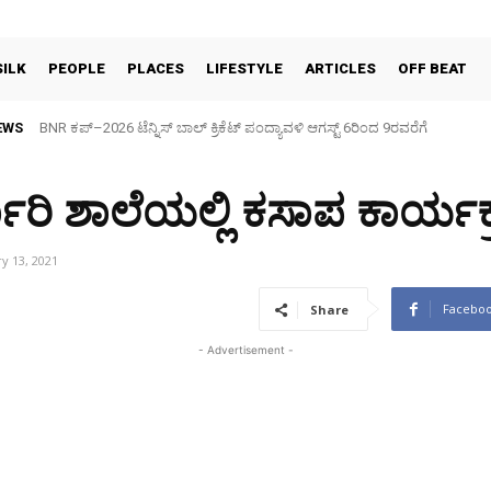
SILK
PEOPLE
PLACES
LIFESTYLE
ARTICLES
OFF BEAT
EWS
ಆದಿಶಕ್ತಿ ಮಳ್ಳೂರಾಂಭ ದೇವಿಯ ಜಯಂತೋತ್ಸವ ಸಂಭ್ರಮ
ಕಾರಿ ಶಾಲೆಯಲ್ಲಿ ಕಸಾಪ ಕಾರ್ಯ
y 13, 2021
Facebo
Share
- Advertisement -