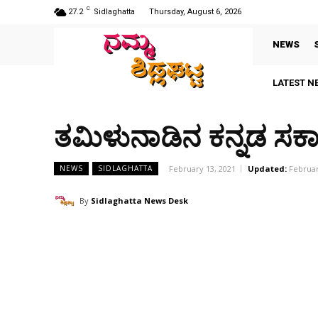
C
27.2
Sidlaghatta
Thursday, August 6, 2026
NEWS
LATEST N
ತಮಿಳುನಾಡಿನ ಕನ್ನಡ ಸರ್
February 13, 2021
Updated:
Februar
NEWS
SIDLAGHATTA
By
Sidlaghatta News Desk