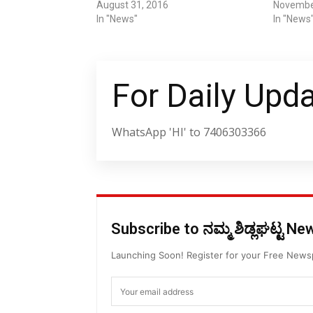
August 31, 2016
Novembe
In "News"
In "News
For Daily Upd
WhatsApp 'HI' to 7406303366
Subscribe to ನಮ್ಮ ಶಿಡ್ಲಘಟ್ಟ N
Launching Soon! Register for your Free New