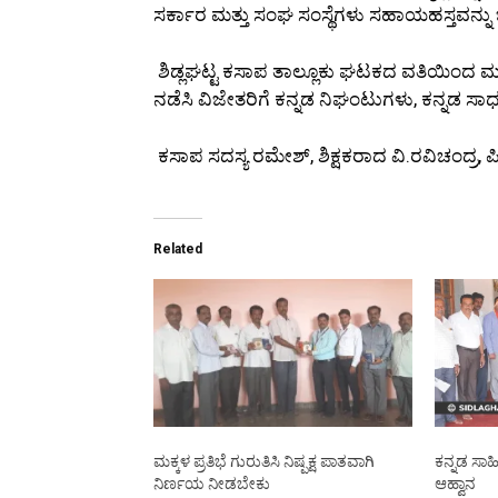
ಸರ್ಕಾರ ಮತ್ತು ಸಂಘ ಸಂಸ್ಥೆಗಳು ಸಹಾಯಹಸ್ತವನ್
ಶಿಡ್ಲಘಟ್ಟ ಕಸಾಪ ತಾಲ್ಲೂಕು ಘಟಕದ ವತಿಯಿಂದ ಮಕ
ನಡೆಸಿ ವಿಜೇತರಿಗೆ ಕನ್ನಡ ನಿಘಂಟುಗಳು, ಕನ್ನಡ ಸಾ
ಕಸಾಪ ಸದಸ್ಯ ರಮೇಶ್, ಶಿಕ್ಷಕರಾದ ವಿ.ರವಿಚಂದ್ರ, ಪ
Related
ಮಕ್ಕಳ ಪ್ರತಿಭೆ ಗುರುತಿಸಿ ನಿಷ್ಪಕ್ಷ ಪಾತವಾಗಿ
ಕನ್ನಡ ಸಾಹಿತ
ನಿರ್ಣಯ ನೀಡಬೇಕು
ಆಹ್ವಾನ