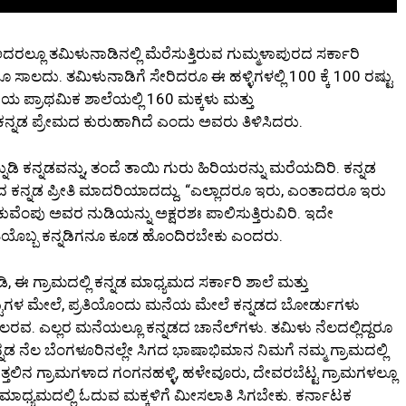
ದರಲ್ಲೂ ತಮಿಳುನಾಡಿನಲ್ಲಿ ಮೆರೆಸುತ್ತಿರುವ ಗುಮ್ಮಳಾಪುರದ ಸರ್ಕಾರಿ
ರೂ ಸಾಲದು. ತಮಿಳುನಾಡಿಗೆ ಸೇರಿದರೂ ಈ ಹಳ್ಳಿಗಳಲ್ಲಿ 100 ಕ್ಕೆ 100 ರಷ್ಟು
ರಿಯ ಪ್ರಾಥಮಿಕ ಶಾಲೆಯಲ್ಲಿ 160 ಮಕ್ಕಳು ಮತ್ತು
 ಕನ್ನಡ ಪ್ರೇಮದ ಕುರುಹಾಗಿದೆ ಎಂದು ಅವರು ತಿಳಿಸಿದರು.
ಿ ಕನ್ನಡವನ್ನು, ತಂದೆ ತಾಯಿ ಗುರು ಹಿರಿಯರನ್ನು ಮರೆಯದಿರಿ. ಕನ್ನಡ
ದ ಕನ್ನಡ ಪ್ರೀತಿ ಮಾದರಿಯಾದದ್ದು. “ಎಲ್ಲಾದರೂ ಇರು, ಎಂತಾದರೂ ಇರು
ುವೆಂಪು ಅವರ ನುಡಿಯನ್ನು ಅಕ್ಷರಶಃ ಪಾಲಿಸುತ್ತಿರುವಿರಿ. ಇದೇ
ತಿಯೊಬ್ಬ ಕನ್ನಡಿಗನೂ ಕೂಡ ಹೊಂದಿರಬೇಕು ಎಂದರು.
ಿ, ಈ ಗ್ರಾಮದಲ್ಲಿ ಕನ್ನಡ ಮಾಧ್ಯಮದ ಸರ್ಕಾರಿ ಶಾಲೆ ಮತ್ತು
್ಟುಗಳ ಮೇಲೆ, ಪ್ರತಿಯೊಂದು ಮನೆಯ ಮೇಲೆ ಕನ್ನಡದ ಬೋರ್ಡುಗಳು
ಲರವ. ಎಲ್ಲರ ಮನೆಯಲ್ಲೂ ಕನ್ನಡದ ಚಾನೆಲ್‌ಗಳು. ತಮಿಳು ನೆಲದಲ್ಲಿದ್ದರೂ
ನೆಲ ಬೆಂಗಳೂರಿನಲ್ಲೇ ಸಿಗದ ಭಾಷಾಭಿಮಾನ ನಿಮಗೆ ನಮ್ಮ ಗ್ರಾಮದಲ್ಲಿ
್ತಮುತ್ತಲಿನ ಗ್ರಾಮಗಳಾದ ಗಂಗನಹಳ್ಳಿ, ಹಳೇವೂರು, ದೇವರಬೆಟ್ಟ ಗ್ರಾಮಗಳಲ್ಲೂ
ಮಾಧ್ಯಮದಲ್ಲಿ ಓದುವ ಮಕ್ಕಳಿಗೆ ಮೀಸಲಾತಿ ಸಿಗಬೇಕು. ಕರ್ನಾಟಕ