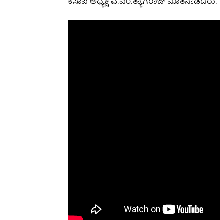
ಕಸಾಪ ಅಧ್ಯಕ್ಷ ಎ.ಎಂ.ತ್ಯಾಗರಾಜ್ ಮಾತನಾಡಿದರು.