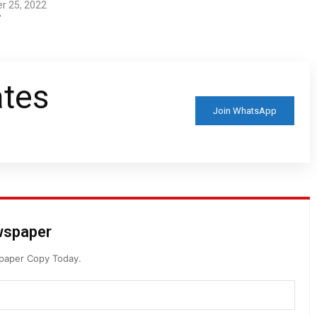
r 25, 2022
ನೆರವಿನೊಂದಿಗೆ ಪ್ರಾರಂಭಿಸುತ್ತಿರುವುದು
"
ಹೆಮ್ಮೆಯ ಸಂಗತಿ. ಕನ್ನಡ ಕಾರ್ಯಕ್ರಮಗಳು
ಇನ್ನಷ್ಟು ಹೆಚ್ಚಾಗಲು ಇದರಿಂದ ಅನುವಾಗಲಿದೆ
ಎಂದು ಅವರು ತಿಳಿಸಿದರು. ಜಿಲ್ಲೆಯಲ್ಲಿಯೇ
ಅತಿ ಹೆಚ್ಚು ಕಸಾಪ…
ates
Join WhatsApp
ewspaper
spaper Copy Today.