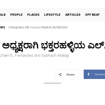
SILK
PEOPLE
PLACES
LIFESTYLE
ARTICLES
OFF BEAT
EWS
BNR ಕಪ್–2026 ಟೆನ್ನಿಸ್ ಬಾಲ್ ಕ್ರಿಕೆಟ್ ಪಂದ್ಯಾವಳಿ ಆಗಸ್ಟ್ 6ರಿಂದ 9ರವರೆಗೆ
ಅಧ್ಯಕ್ಷರಾಗಿ ಭಕ್ತರಹಳ್ಳಿಯ ಎಲ್
 Michael B., Fernandes and Subhash Malagi
Facebo
Share
- Advertisement -