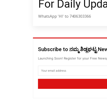
For Daily Upd
WhatsApp 'HI' to 7406303366
Subscribe to ನಮ್ಮ ಶಿಡ್ಲಘಟ್ಟ N
Launching Soon! Register for your Free New