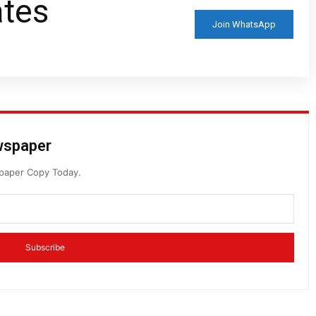
ates
Join WhatsApp
ewspaper
spaper Copy Today.
Subscribe