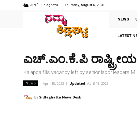
C
25.9
Sidlaghatta
Thursday, August 6, 2026
NEWS
LATEST N
ಎಚ್.ಎಂ.ಕೆ.ಪಿ ರಾಷ್ಟ್ರೀಯ 
Kalappa fills vacancy left by senior labor leaders
April 18, 2023
Updated:
April 18, 2023
NEWS
By
Sidlaghatta News Desk