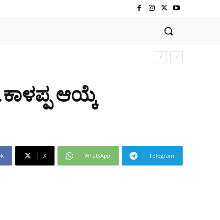
.ಕಾಳಪ್ಪ ಆಯ್ಕೆ
ok
X
WhatsApp
Telegram