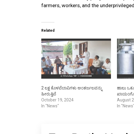
farmers, workers, and the underprivileged
Related
2 ಲಕ್ಷ ಕೊಳವೆಬಾವಿಗಳು ಅಂತರ್ಜಲವನ್ನು
ಹಾಲು ಒಕ್ಕ
ಹೀರುತ್ತಿವೆ
ಖಾಯಂಗೊಳಿ
October 19, 2024
August 2
In "News"
In "News