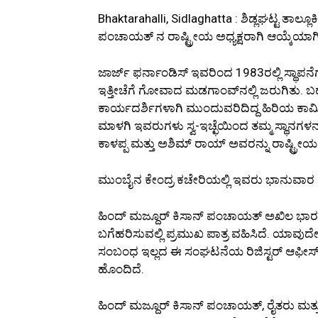
Bhaktarahalli, Sidlaghatta : ಶಿಡ್ಲಘಟ್ಟ ತಾಲ್
ಪಂಚಾಯತ್ ನ ರಾಷ್ಟ್ರೀಯ ಅಧ್ಯಕ್ಷರಾಗಿ ಆಯ್ಕೆಯಾಗಿದ
ಜಾರ್ಜ್ ಫರ್ನಾಂಡಿಸ್ ಇವರಿಂದ 1983ರಲ್ಲಿ ಸ್ಥಾಪ
ಇತ್ತೀಚೆಗೆ ಗೋವಾದ ಮಡಗಾಂವ್‌ನಲ್ಲಿ ಜರುಗಿತು. 
ಕಾರ್ಯದರ್ಶಿಗಳಾಗಿ ಮುಂದುವರಿದಿದ್ದ ಹಿರಿಯ ಕಾರ
ಮಾಳಗಿ ಇವರುಗಳು ಸ್ವ-ಇಚ್ಛೆಯಿಂದ ತಮ್ಮ ಸ್ಥಾನಗಳನ್ನ
ಕಾಳಪ್ಪ ಮತ್ತು ಅಶಿಮ್ ರಾಯ್ ಅವರನ್ನು ರಾಷ್ಟ್ರೀಯ
ಮುಂಬೈನ ಕೇಂದ್ರ ಕಚೇರಿಯಲ್ಲಿ ಇವರು ಭಾನುವಾರ ಅ
ಹಿಂದ್ ಮಜ್ದೂರ್ ಕಿಸಾನ್ ಪಂಚಾಯತ್ ಅಖಿಲ ಭಾರತ ಕ
ಬಗೆಹರಿಸುವಲ್ಲಿ ಪ್ರಮುಖ ಪಾತ್ರ ವಹಿಸಿದೆ. ಯ
ಸಂಬಂಧ ಇಲ್ಲದ ಈ ಸಂಘಟನೆಯ ರಿಜಿಸ್ಟರ್ ಆಫೀಸ್ ಮ
ಹೊಂದಿದೆ.
ಹಿಂದ್ ಮಜ್ದೂರ್ ಕಿಸಾನ್ ಪಂಚಾಯತ್, ರೈತರು ಮತ್ತು