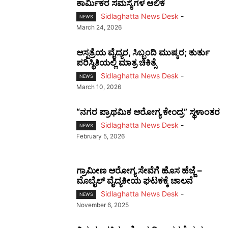
ಕಾರ್ಮಿಕರ ಸಮಸ್ಯೆಗಳ ಆಲಿಕೆ
Sidlaghatta News Desk
-
NEWS
March 24, 2026
ಆಸ್ಪತ್ರೆಯ ವೈದ್ಯರ, ಸಿಬ್ಬಂದಿ ಮುಷ್ಕರ; ತುರ್ತು
ಪರಿಸ್ಥಿತಿಯಲ್ಲಿ ಮಾತ್ರ ಚಿಕಿತ್ಸೆ
Sidlaghatta News Desk
-
NEWS
March 10, 2026
“ನಗರ ಪ್ರಾಥಮಿಕ ಆರೋಗ್ಯ ಕೇಂದ್ರ” ಸ್ಥಳಾಂತರ
Sidlaghatta News Desk
-
NEWS
February 5, 2026
ಗ್ರಾಮೀಣ ಆರೋಗ್ಯ ಸೇವೆಗೆ ಹೊಸ ಹೆಜ್ಜೆ –
ಮೊಬೈಲ್ ವೈದ್ಯಕೀಯ ಘಟಕಕ್ಕೆ ಚಾಲನೆ
Sidlaghatta News Desk
-
NEWS
November 6, 2025