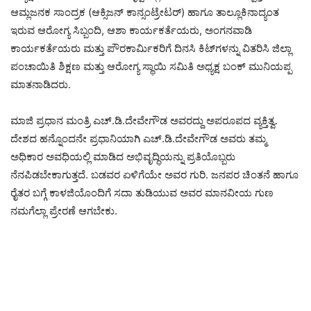
ಆಮ್ಲಜನಕ ಸಾಂದ್ರಕ (ಆಕ್ಸಿಜನ್ ಕಾನ್ಸಂಟ್ರೇಟರ್) ಹಾಗೂ ತಾಲ್ಲೂಕಿನಾದ್ಯಂತ
ಇರುವ ಆರೋಗ್ಯ ಸಿಬ್ಬಂದಿ, ಆಶಾ ಕಾರ್ಯಕರ್ತೆಯರು, ಅಂಗನವಾಡಿ
ಕಾರ್ಯಕರ್ತೆಯರು ಮತ್ತು ಪೌರಕಾರ್ಮಿಕರಿಗೆ ದಿನಸಿ ಕಿಟ್‌ಗಳನ್ನು ವಿತರಿಸಿ ಜಿಲ್ಲಾ
ಪಂಚಾಯಿತಿ ಶಿಕ್ಷಣ ಮತ್ತು ಆರೋಗ್ಯ ಸ್ಥಾಯಿ ಸಮಿತಿ ಅಧ್ಯಕ್ಷ ಬಂಕ್ ಮುನಿಯಪ್ಪ
ಮಾತನಾಡಿದರು.
ಮಾಜಿ ಪ್ರಧಾನ ಮಂತ್ರಿ ಎಚ್.ಡಿ.ದೇವೇಗೌಡ ಅವರದ್ದು ಅಪರೂಪದ ವ್ಯಕ್ತಿತ್ವ.
ದೇಶದ ಹನ್ನೊಂದನೇ ಪ್ರಧಾನಿಯಾಗಿ ಎಚ್.ಡಿ.ದೇವೇಗೌಡ ಅವರು ತಮ್ಮ
ಅಧಿಕಾರ ಅವಧಿಯಲ್ಲಿ ಮಾಡಿದ ಅಭಿವೃದ್ಧಿಯನ್ನು ಪ್ರತಿಯೊಬ್ಬರು
ನೆನಪಿಡಬೇಕಾಗುತ್ತದೆ. ಬಡವರ ಏಳಿಗೆಯೇ ಅವರ ಗುರಿ. ಜನಪರ ಚಿಂತನೆ ಹಾಗೂ
ರೈತರ ಬಗ್ಗೆ ಕಾಳಜಿಯೊಂದಿಗೆ ಸದಾ ತುಡಿಯುವ ಅವರ ಮಾನವೀಯ ಗುಣ
ನಮಗೆಲ್ಲಾ ಪ್ರೇರಣೆ ಆಗಬೇಕು.