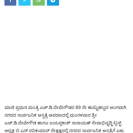
ಮಾಜಿ ಪ್ರಧಾನ ಮಂತ್ರಿ ಎಚ್.ಡಿ.ದೇವೇಗೌಡರ 89 ನೇ ಹುಟ್ಟುಹಬ್ಬದ ಅಂಗವಾಗಿ
ನಗರದ ಸಾರ್ವಜನಿಕ ಆಸ್ಪತ್ರೆ ಆವರಣದಲ್ಲಿ ಮಂಗಳವಾರ ಶ್ರೀ
ಎಚ್.ಡಿ.ದೇವೇಗೌಡ ಹಾಗೂ ಜಯಪ್ರಕಾಶ್ ನಾರಾಯಣ್ ಸೇವಾಭಿವೃದ್ದಿ ಟ್ರಸ್ಟ್
ಅಧ್ಯಕ್ಷ ಬಿ.ಎನ್.ರವಿಕುಮಾರ್ ನೇತೃತ್ವದಲ್ಲಿ ನಗರದ ಸಾರ್ವಜನಿಕ ಆಸ್ಪತ್ರೆಗೆ ಏಳು