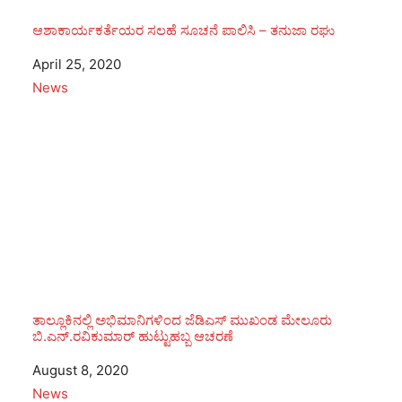
ಆಶಾಕಾರ್ಯಕರ್ತೆಯರ ಸಲಹೆ ಸೂಚನೆ ಪಾಲಿಸಿ – ತನುಜಾ ರಘು
Date
April 25, 2020
In relation to
News
ತಾಲ್ಲೂಕಿನಲ್ಲಿ ಅಭಿಮಾನಿಗಳಿಂದ ಜೆಡಿಎಸ್ ಮುಖಂಡ ಮೇಲೂರು
ಬಿ.ಎನ್.ರವಿಕುಮಾರ್ ಹುಟ್ಟುಹಬ್ಬ ಆಚರಣೆ
Date
August 8, 2020
In relation to
News