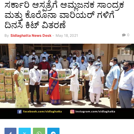
ಸರ್ಕಾರಿ ಆಸ್ಪತ್ರೆಗೆ ಆಮ್ಲಜನಕ ಸಾಂದ್ರಕ
ಮತ್ತು ಕೊರೊನಾ ವಾರಿಯರ್ ಗಳಿಗೆ
ದಿನಸಿ ಕಿಟ್ ವಿತರಣೆ
0
By
Sidlaghatta News Desk
-
May 18, 2021