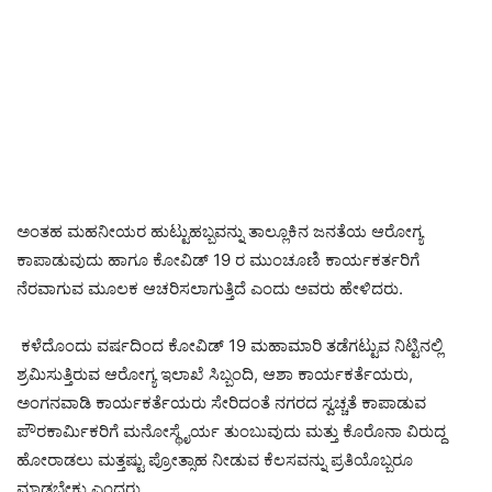
ಅಂತಹ ಮಹನೀಯರ ಹುಟ್ಟುಹಬ್ಬವನ್ನು ತಾಲ್ಲೂಕಿನ ಜನತೆಯ ಆರೋಗ್ಯ
ಕಾಪಾಡುವುದು ಹಾಗೂ ಕೋವಿಡ್ 19 ರ ಮುಂಚೂಣಿ ಕಾರ್ಯಕರ್ತರಿಗೆ
ನೆರವಾಗುವ ಮೂಲಕ ಆಚರಿಸಲಾಗುತ್ತಿದೆ ಎಂದು ಅವರು ಹೇಳಿದರು.
ಕಳೆದೊಂದು ವರ್ಷದಿಂದ ಕೋವಿಡ್ 19 ಮಹಾಮಾರಿ ತಡೆಗಟ್ಟುವ ನಿಟ್ಟಿನಲ್ಲಿ
ಶ್ರಮಿಸುತ್ತಿರುವ ಆರೋಗ್ಯ ಇಲಾಖೆ ಸಿಬ್ಬಂದಿ, ಆಶಾ ಕಾರ್ಯಕರ್ತೆಯರು,
ಅಂಗನವಾಡಿ ಕಾರ್ಯಕರ್ತೆಯರು ಸೇರಿದಂತೆ ನಗರದ ಸ್ವಚ್ಚತೆ ಕಾಪಾಡುವ
ಪೌರಕಾರ್ಮಿಕರಿಗೆ ಮನೋಸ್ಥೈರ್ಯ ತುಂಬುವುದು ಮತ್ತು ಕೊರೊನಾ ವಿರುದ್ದ
ಹೋರಾಡಲು ಮತ್ತಷ್ಟು ಪ್ರೋತ್ಸಾಹ ನೀಡುವ ಕೆಲಸವನ್ನು ಪ್ರತಿಯೊಬ್ಬರೂ
ಮಾಡಬೇಕು ಎಂದರು.