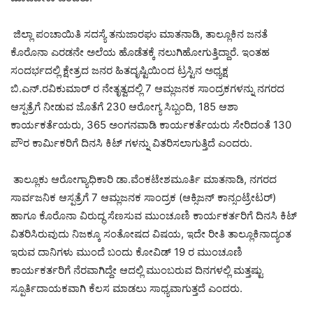
ಜಿಲ್ಲಾ ಪಂಚಾಯಿತಿ ಸದಸ್ಯೆ ತನುಜಾರಘು ಮಾತನಾಡಿ, ತಾಲ್ಲೂಕಿನ ಜನತೆ
ಕೊರೊನಾ ಎರಡನೇ ಅಲೆಯ ಹೊಡೆತಕ್ಕೆ ನಲುಗಿಹೋಗುತ್ತಿದ್ದಾರೆ. ಇಂತಹ
ಸಂದರ್ಭದಲ್ಲಿ ಕ್ಷೇತ್ರದ ಜನರ ಹಿತದೃಷ್ಟಿಯಿಂದ ಟ್ರಸ್ಟಿನ ಅಧ್ಯಕ್ಷ
ಬಿ.ಎನ್.ರವಿಕುಮಾರ್ ರ ನೇತೃತ್ವದಲ್ಲಿ 7 ಆಮ್ಲಜನಕ ಸಾಂದ್ರಕಗಳನ್ನು ನಗರದ
ಆಸ್ಪತ್ರೆಗೆ ನೀಡುವ ಜೊತೆಗೆ 230 ಆರೋಗ್ಯ ಸಿಬ್ಬಂದಿ, 185 ಆಶಾ
ಕಾರ್ಯಕರ್ತೆಯರು, 365 ಅಂಗನವಾಡಿ ಕಾರ್ಯಕರ್ತೆಯರು ಸೇರಿದಂತೆ 130
ಪೌರ ಕಾರ್ಮಿಕರಿಗೆ ದಿನಸಿ ಕಿಟ್ ಗಳನ್ನು ವಿತರಿಸಲಾಗುತ್ತಿದೆ ಎಂದರು.
ತಾಲ್ಲೂಕು ಆರೋಗ್ಯಾಧಿಕಾರಿ ಡಾ.ವೆಂಕಟೇಶಮೂರ್ತಿ ಮಾತನಾಡಿ, ನಗರದ
ಸಾರ್ವಜನಿಕ ಆಸ್ಪತ್ರೆಗೆ 7 ಆಮ್ಲಜನಕ ಸಾಂದ್ರಕ (ಆಕ್ಸಿಜನ್ ಕಾನ್ಸಂಟ್ರೇಟರ್)
ಹಾಗೂ ಕೊರೊನಾ ವಿರುದ್ಧ ಸೆಣಸುವ ಮುಂಚೂಣಿ ಕಾರ್ಯಕರ್ತರಿಗೆ ದಿನಸಿ ಕಿಟ್
ವಿತರಿಸಿರುವುದು ನಿಜಕ್ಕೂ ಸಂತೋಷದ ವಿಷಯ, ಇದೇ ರೀತಿ ತಾಲ್ಲೂಕಿನಾದ್ಯಂತ
ಇರುವ ದಾನಿಗಳು ಮುಂದೆ ಬಂದು ಕೋವಿಡ್ 19 ರ ಮುಂಚೂಣಿ
ಕಾರ್ಯಕರ್ತರಿಗೆ ನೆರವಾಗಿದ್ದೇ ಆದಲ್ಲಿ ಮುಂಬರುವ ದಿನಗಳಲ್ಲಿ ಮತ್ತಷ್ಟು
ಸ್ಪೂರ್ತಿದಾಯಕವಾಗಿ ಕೆಲಸ ಮಾಡಲು ಸಾಧ್ಯವಾಗುತ್ತದೆ ಎಂದರು.