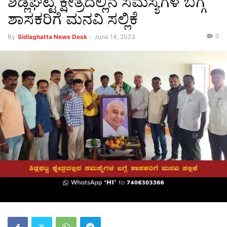
ಶಿಡ್ಲಘಟ್ಟ ಕ್ಷೇತ್ರದಲ್ಲಿನ ಸಮಸ್ಯೆಗಳ ಬಗ್ಗೆ
ಶಾಸಕರಿಗೆ ಮನವಿ ಸಲ್ಲಿಕೆ
0
By
Sidlaghatta News Desk
-
June 14, 2023