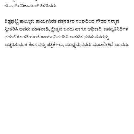
ಬಿ.ಎನ್.ರವಿಕುಮಾರ್ ತಿಳಿಸಿದರು.
ಶಿಡ್ಲಘಟ್ಟ ತಾಲ್ಲೂಕು ಕಾರ್ಯನಿರತ ಪತ್ರಕರ್ತರ ಸಂಘದಿಂದ ಗೌರವ ಸನ್ಮಾನ
ಸ್ವೀಕರಿಸಿ ಅವರು ಮಾತನಾಡಿ, ಕ್ಷೇತ್ರದ ಜನರು ಹಾಗೂ ಅಧಿಕಾರಿ, ಜನಪ್ರತಿನಿಧಿಗಳ
ನಡುವೆ ಕೊಂಡಿಯಂತೆ ಕಾರ್ಯನಿರ್ವಹಿಸಿ ಆಡಳಿತ ನಡೆಸುವವರನ್ನು
ಎಚ್ಚರಿಸುವಂತ ಕೆಲಸವನ್ನು ಪತ್ರಿಕೆಗಳು, ಮಾಧ್ಯಮದವರು ಮಾಡಬೇಕಿದೆ ಎಂದರು.