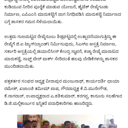
ಕುಡಿಯುವ ನೀರಿನ ಪೂರೈಕೆ ಮಾಡುವ ಯೋಜನೆ, ಹೈಟೆಕ್ ರೇಷ್ಮೆಗೂಡು
ನಿರ್ಮಾಣ, ಎಪಿಎಂಸಿ ಮಾರುಕಟ್ಟೆಗೆ ಜಾಗ ನಿಗಧಿಪಡಿಸಿ ಮಾರುಕಟ್ಟೆ ನಿರ್ಮಾಣದ
ಬಗ್ಗೆ ಶಾಸಕರ ಗಮನ ಸೆಳೆಯಲಾಯಿತು.
ಉತ್ತಮ ಗುಣಮಟ್ಟದ ರೇಷ್ಮೆನೂಲು ಶಿಡ್ಲಘಟ್ಟದಲ್ಲಿ ಉತ್ಪಾದನೆಯಾಗುತ್ತಿದ್ದು ಈ
ರೇಷ್ಮೆಗೆ ಜಿ.ಐ ಟ್ಯಾಗ್(ಬ್ರಾಂಡ್) ನಿರ್ಮಿಸುವುದು, ಸಿಎಸ್‌ಐ ಆಸ್ಪತ್ರೆ ನಿರ್ಮಾಣ,
ಸರ್ಕಾರಿ ಆಸ್ಪತ್ರೆಯಲ್ಲಿ ಡಯಾಲಿಸೀಸ್ ಕೇಂದ್ರ ಸ್ಥಾಪನೆ, ಕಚ್ಚಾ ರೇಷ್ಮೆ ಮಾರಾಟದ
ಮಾರುಕಟ್ಟೆ, ಸಾಫ್ಟ್ ವೇರ್ ಪಾರ್ಕ್ ಸೇರಿದಂತೆ ಹಲವು ಬೇಡಿಕೆಗಳನ್ನು ಶಾಸಕರ
ಮುಂದಿಡಲಾಯಿತು.
ಪತ್ರಕರ್ತರ ಸಂಘದ ಅಧ್ಯಕ್ಷ ವೀರಾಪುರ ಮಂಜುನಾಥ್, ಕಾರ್ಯದರ್ಶಿ ಛಾಯಾ
ರಮೇಶ್, ಖಜಾಂಚಿ ತಮೀಮ್ ಪಾಷ, ಗೌರವಾಧ್ಯಕ್ಷ ಕೆ.ವಿ.ಮುನೇಗೌಡ,
ಕೆ.ನಾಗರಾಜ್, ಉಪಾಧ್ಯಕ್ಷರಾದ ಎ.ಶಶಿಕುಮಾರ್, ಕರಗಪ್ಪ, ಕಾನೂನು ಸಲಹೆಗಾರ
ಡಿ.ಜಿ.ಮಲ್ಲಿಕಾರ್ಜುನ ಇನ್ನಿತರೆ ಪದಾಧಿಕಾರಿಗಳು ಹಾಜರಿದ್ದರು.