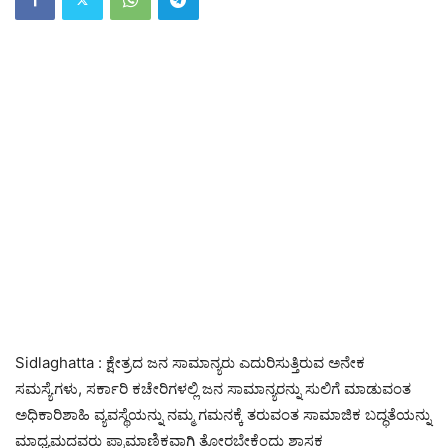
Sidlaghatta : ಕ್ಷೇತ್ರದ ಜನ ಸಾಮಾನ್ಯರು ಎದುರಿಸುತ್ತಿರುವ ಅನೇಕ
ಸಮಸ್ಯೆಗಳು, ಸರ್ಕಾರಿ ಕಚೇರಿಗಳಲ್ಲಿ ಜನ ಸಾಮಾನ್ಯರನ್ನು ಸುಲಿಗೆ ಮಾಡುವಂತ
ಅಧಿಕಾರಿಶಾಹಿ ವ್ಯವಸ್ಥೆಯನ್ನು ನಮ್ಮ ಗಮನಕ್ಕೆ ತರುವಂತ ಸಾಮಾಜಿಕ ಬದ್ಧತೆಯನ್ನು
ಮಾಧ್ಯಮದವರು ಪ್ರಾಮಾಣಿಕವಾಗಿ ತೋರಬೇಕೆಂದು ಶಾಸಕ