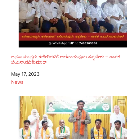
ಜನಸಾಮಾನ್ಯರು ಕಚೇರಿಗಳಿಗೆ ಅಲೆದಾಡುವುದು ತಪ್ಪಬೇಕು – ಶಾಸಕ
ಬಿ.ಎನ್.ರವಿಕುಮಾರ್
Date
May 17, 2023
In relation to
News