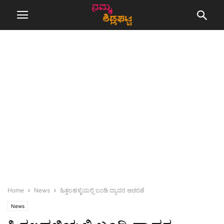
Home
News
ಹಿತ್ತಲಹಳ್ಳಿಯಲ್ಲಿ ಬಂಡಿ ದ್ಯಾವರ ಆಚರಣೆ
News