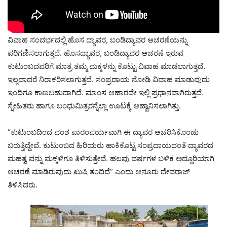
ವಿವಾಹ ಸಂದರ್ಭದಲ್ಲಿ ಹೊಸ ದ್ಯಾವರ, ಬಂಡಿದ್ಯಾವರ ಆಚರಣೆಯನ್ನು
ಪರಿಗಣಿಸಲಾಗುತ್ತದೆ. ಹೊಸದ್ಯಾವರ, ಬಂಡಿದ್ಯಾವರ ಆಚರಣೆ ಇರುವ
ಕುಟುಂಬದವರಿಗೆ ಮಾತ್ರ ತಮ್ಮ ಮಕ್ಕಳನ್ನು ಕೊಟ್ಟು ವಿವಾಹ ಮಾಡಲಾಗುತ್ತದೆ.
ಇಲ್ಲವಾದರೆ ನಿರಾಕರಿಸಲಾಗುತ್ತದೆ. ಸಂಪ್ರದಾಯ ನೋಡಿ ವಿವಾಹ ಮಾಡುವುದು
ಇಂದಿಗೂ ಕಾಣಬಹುದಾಗಿದೆ. ಮಾಂಸ ಆಹಾರವೇ ಇಲ್ಲಿ ಪ್ರಧಾನವಾಗಿರುತ್ತದೆ.
ಸ್ನೇಹಿತರು ಹಾಗೂ ಬಂಧುಮಿತ್ರರನ್ನೆಲ್ಲಾ ಊಟಕ್ಕೆ ಆಹ್ವಾನಿಸಲಾಗಿತ್ತು.
“ಕುಟುಂಬದಿಂದ ವಂಶ ಪಾರಂಪರ್ಯವಾಗಿ ಈ ದ್ಯಾವರ ಆಚರಿಸಿಕೊಂಡು
ಬರುತ್ತಿದ್ದೇವೆ. ಕುಟುಂಬದ ಹಿರಿಯರು ಹಾಕಿಕೊಟ್ಟ ಸಂಪ್ರದಾಯದಂತೆ ದ್ಯಾವರದ
ಮಹತ್ವ ವನ್ನು ಮಕ್ಕಳಿಗೂ ತಿಳಿಸುತ್ತೇವೆ. ಹಲವು ವರ್ಷಗಳ ಬಳಿಕ ಅದ್ದೂರಿಯಾಗಿ
ಆಚರಣೆ ಮಾಡಿರುವುದು ಖುಷಿ ತಂದಿದೆ” ಎಂದು ಆನೂರು ದೇವರಾಜ್
ತಿಳಿಸಿದರು.