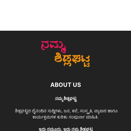
ABOUT US
ನಮ್ಮ ಶಿಡ್ಲಘಟ್ಟ
ಶಿಡ್ಲಘಟ್ಟದ ದೈನಂದಿನ ಸುದ್ದಿಗಳು, ಜನ, ಕಲೆ, ಸಂಸ್ಕೃತಿ, ವ್ಯಾಪಾರ ಹಾಗೂ
ಕಾರ್ಯಕ್ರಮಗಳ ಕುರಿತು ಸಂಪೂರ್ಣ ಮಾಹಿತಿ.
ಇದು ನಮ್ಮೂರು, ಇದು ನಮ್ಮ ಶಿಡ್ಲಘಟ್ಟ