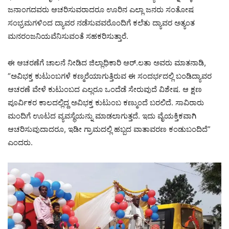
ಜನಾಂಗದವರು ಆಚರಿಸುವರಾದರೂ ಊರಿನ ಎಲ್ಲಾ ಜನರು ಸಂತೋಷ
ಸಂಭ್ರಮಗಳಿಂದ ದ್ಯಾವರ ನಡೆಸುವವರೊಂದಿಗೆ ಕಲೆತು ದ್ಯಾವರ ಅತ್ಯಂತ
ಮನರಂಜನಿಯವೆನಿಸುವಂತೆ ಸಹಕರಿಸುತ್ತಾರೆ.
ಈ ಆಚರಣೆಗೆ ಚಾಲನೆ ನೀಡಿದ ಜಿಲ್ಲಾಧಿಕಾರಿ ಆರ್.ಲತಾ ಅವರು ಮಾತನಾಡಿ,
“ಅವಿಭಕ್ತ ಕುಟುಂಬಗಳೆ ಕಣ್ಮರೆಯಾಗುತ್ತಿರುವ ಈ ಸಂದರ್ಭದಲ್ಲಿ ಬಂಡಿದ್ಯಾವರ
ಆಚರಣೆ ವೇಳೆ ಕುಟುಂಬದ ಎಲ್ಲರೂ ಒಂದೆಡೆ ಸೇರುವುದೆ ವಿಶೇಷ. ಆ ಕ್ಷಣ
ಪೂರ್ವಿಕರ ಕಾಲದಲ್ಲಿದ್ದ ಅವಿಭಕ್ತ ಕುಟುಂಬ ಕಣ್ಮುಂದೆ ಬರಲಿದೆ. ಸಾವಿರಾರು
ಮಂದಿಗೆ ಊಟದ ವ್ಯವಸ್ಥೆಯನ್ನು ಮಾಡಲಾಗುತ್ತದೆ. ಇದು ವೈಯಕ್ತಿಕವಾಗಿ
ಆಚರಿಸುವುದಾದರೂ, ಇಡೀ ಗ್ರಾಮದಲ್ಲಿ ಹಬ್ಬದ ವಾತಾವರಣ ಕಂಡುಬಂದಿದೆ”
ಎಂದರು.