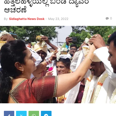
ಹಿತ್ತಲಹಳ್ಳಿಯಲ್ಲಿ ಬಂಡಿ ದ್ಯಾವರ
ಆಚರಣೆ
0
By
Sidlaghatta News Desk
-
May 23, 2022