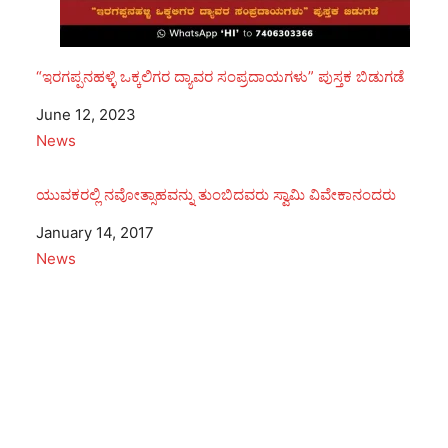
“ಇರಗಪ್ಪನಹಳ್ಳಿ ಒಕ್ಕಲಿಗರ ದ್ಯಾವರ ಸಂಪ್ರದಾಯಗಳು” ಪುಸ್ತಕ ಬಿಡುಗಡೆ
Date
June 12, 2023
In relation to
News
ಯುವಕರಲ್ಲಿ ನವೋತ್ಸಾಹವನ್ನು ತುಂಬಿದವರು ಸ್ವಾಮಿ ವಿವೇಕಾನಂದರು
Date
January 14, 2017
In relation to
News