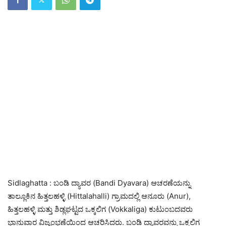
Sidlaghatta : ಬಂಡಿ ದ್ಯಾವರ (Bandi Dyavara) ಆಚರಣೆಯನ್ನು
ತಾಲ್ಲೂಕಿನ ಹಿತ್ತಲಹಳ್ಳಿ (Hittalahalli) ಗ್ರಾಮದಲ್ಲಿ ಆನೂರು (Anur),
ಹಿತ್ತಲಹಳ್ಳಿ ಮತ್ತು ಶಿಡ್ಲಘಟ್ಟದ ಒಕ್ಕಲಿಗ (Vokkaliga) ಕುಟುಂಬದವರು
ಭಾನುವಾರ ವಿಜೃಂಭಣೆಯಿಂದ ಆಚರಿಸಿದರು. ಬಂಡಿ ದ್ಯಾವರವನ್ನು ಒಕ್ಕಲಿಗ