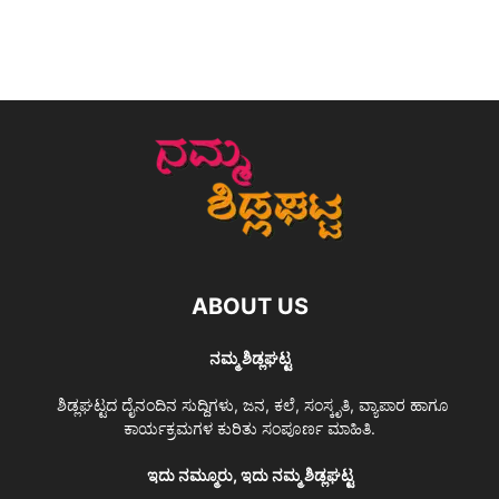
ABOUT US
ನಮ್ಮ ಶಿಡ್ಲಘಟ್ಟ
ಶಿಡ್ಲಘಟ್ಟದ ದೈನಂದಿನ ಸುದ್ದಿಗಳು, ಜನ, ಕಲೆ, ಸಂಸ್ಕೃತಿ, ವ್ಯಾಪಾರ ಹಾಗೂ
ಕಾರ್ಯಕ್ರಮಗಳ ಕುರಿತು ಸಂಪೂರ್ಣ ಮಾಹಿತಿ.
ಇದು ನಮ್ಮೂರು, ಇದು ನಮ್ಮ ಶಿಡ್ಲಘಟ್ಟ