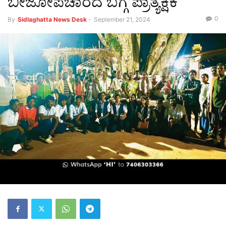
ಬೀಜೋಪಚಾರದ ಬಗ್ಗೆ ಪ್ರಾತ್ಯಕ್ಷಿಕೆ
0
By
Sidlaghatta News Desk
-
September 21, 2024