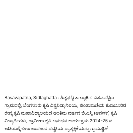
Basavapatna, Sidlaghatta : ಶಿಡ್ಲಘಟ್ಟ ತಾಲ್ಲೂಕಿನ, ಬಸವಪಟ್ಟಣ
ಗ್ರಾಮದಲ್ಲಿ, ಬೆಂಗಳೂರು ಕೃಷಿ ವಿಶ್ವವಿದ್ಯಾನಿಲಯ, ಚಿಂತಾಮಣಿಯ ಕುರುಬೂರಿನ
ರೇಷ್ಮೆ ಕೃಷಿ ಮಹಾವಿದ್ಯಾಲಯದ ಅಂತಿಮ ವರ್ಷದ ಬಿ.ಎಸ್ಸಿ (ಆನರ್ಸ್) ಕೃಷಿ
ವಿದ್ಯಾರ್ಥಿಗಳು, ಗ್ರಾಮೀಣ ಕೃಷಿ ಅನುಭವ ಕಾರ್ಯಕ್ರಮ 2024-25 ದ
ಅಡಿಯಲ್ಲಿ ಬೀಜ ಉಪಚಾರ ಪದ್ಧತಿಯ ಪ್ರಾತ್ಯಕ್ಷಿಕೆಯನ್ನು ಗ್ರಾಮಸ್ಥರಿಗೆ