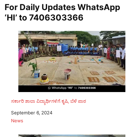
For Daily Updates WhatsApp
‘HI’ to
7406303366
ಸರ್ಕಾರಿ ಶಾಲಾ ವಿದ್ಯಾರ್ಥಿಗಳಿಗೆ ಕೃಷಿ, ಬೆಳೆ ಪಾಠ
Date
September 6, 2024
In relation to
News