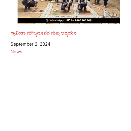
ಗ್ರಾಮೀಣ ಮೌಲ್ಯಮಾಪನ ಮತ್ತು ಅಧ್ಯಯನ
Date
September 2, 2024
In relation to
News