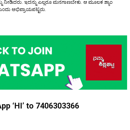
ನು ನೀಡಿದರು. ಇದನ್ನು ಎಲ್ಲರೂ ಮನಗಾಣಬೇಕು. ಆ ಮೂಲಕ ಶ್ಯಾಂ
ಎಂದು ಅಭಿಪ್ರಾಯಪಟ್ಟರು.
pp ‘HI’ to
7406303366