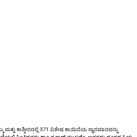
ಮತ್ತು ಕಾಶ್ಮೀರದಲ್ಲಿ 371 ವಿಶೇಷ ಕಾಯಿದೆಯ ಸ್ಥಾನಮಾನವನ್ನು
ಲಿ ನಿಂತಿದ್ದವರು ಶ್ಯಾಂ ಪ್ರಸಾದ್ ಮುಖರ್ಜಿ. ಅವರದ್ದು ದೂರದೃಷ್ಟಿಯ