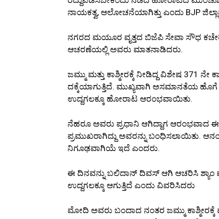
ನಾಯಕತ್ವ, ಆಲೋಚನೆಯಾಗಿತ್ತು ಎಂದು BJP ಜಿಲ್ಲಾಧ
ನಗರದ ಮಯೂರ ವೃತ್ತದ ಬಿಜೆಪಿ ಸೇವಾ ಸೌಧ ಕಚೇರಿಯ
ಆಚರಣೆಯಲ್ಲಿ ಅವರು ಮಾತನಾಡಿದರು.
ಜಮ್ಮು ಮತ್ತು ಕಾಶ್ಮೀರಕ್ಕೆ ನೀಡಿದ್ದ ವಿಶೇಷ 371 ನ
ದಕ್ಕೆಯಾಗುತ್ತಿದೆ. ಮುಖ್ಯವಾಗಿ ಅಸಮಾನತೆಯ ಹೊಗೆ 
ಉದ್ದಗಲಕ್ಕೂ ಹೋರಾಟ ಆರಂಭವಾಯಿತು.
ನೆಹರೂ ಅವರು ಪ್ರಧಾನಿ ಆಗಿದ್ದಾಗ ಆರಂಭವಾದ 
ಪ್ರಮುಖರಾಗಿದ್ದು ಅವರನ್ನು ಬಂಧಿಸಲಾಯಿತು. ಆನಂ
ನಿಗೂಢವಾಗಿಯೆ ಇದೆ ಎಂದರು.
ಈ ದಿನವನ್ನು ಬಲಿದಾನ್ ದಿವಸ್ ಆಗಿ ಆಚರಿಸಿ ಶ್ಯಾ
ಉದ್ದಗಲಕ್ಕೂ ಆಗುತ್ತಿದೆ ಎಂದು ವಿವರಿಸಿದರು
ಮೋದಿ ಅವರು ಬಂದಾದ ನಂತರ ಜಮ್ಮು ಕಾಶ್ಮೀರಕ್ಕೆ ಮಾ