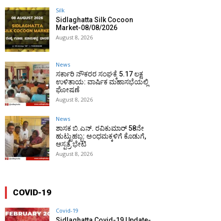
Silk
Sidlaghatta Silk Cocoon
Market-08/08/2026
August 8, 2026
News
ಸರ್ಕಾರಿ ನೌಕರರ ಸಂಘಕ್ಕೆ ₹5.17 ಲಕ್ಷ
ಉಳಿತಾಯ: ವಾರ್ಷಿಕ ಮಹಾಸಭೆಯಲ್ಲಿ
ಘೋಷಣೆ
August 8, 2026
News
ಶಾಸಕ ಬಿ.ಎನ್. ರವಿಕುಮಾರ್ 58ನೇ
ಹುಟ್ಟುಹಬ್ಬ: ಅಂಧಮಕ್ಕಳಿಗೆ ಕೊಡುಗೆ,
ಆಸ್ಪತ್ರೆ ಭೇಟಿ
August 8, 2026
COVID-19
Covid-19
Sidlaghatta Covid-19 Update-