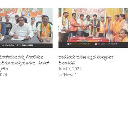
ು ಮೋದಿಯವರನ್ನು ಸೋಲಿಸುವ
ಭಾರತೀಯ ಜನತಾ ಪಕ್ಷದ ಸಂಸ್ಥಾಪನಾ
ಎಂದಿಗೂ ಯಶಸ್ವಿಯಾಗದು : ಸೀಕಲ್
ದಿನಾಚರಣೆ
ರಗೌಡ
April 7, 2022
2024
In "News"
"