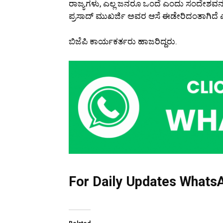
ರಾಜ್ಯಗಳು, ಎಲ್ಲ ಜನರೂ ಒಂದೆ ಎಂದು ಸಂದೇಶವನ್
ಪ್ರಸಾದ್ ಮುಖರ್ಜಿ ಅವರ ಆಸೆ ಈಡೇರಿದಂತಾಗಿದೆ 
ಬಿಜೆಪಿ ಕಾರ್ಯಕರ್ತರು ಹಾಜರಿದ್ದರು.
For Daily Updates WhatsA