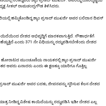
್ಯಕ್ಷ ಸೀಕಲ್ ರಾಮಚಂದ್ರಗೌಡ ತಿಳಿಸಿದರು.
ಲ್ಲಿ ಹಮ್ಮಿಕೊಂಡಿದ್ದ ಶ್ಯಾಂ ಪ್ರಸಾದ್ ಮುಖರ್ಜಿ ಅವರ ಬಲಿದಾನ ದಿವಸ್
ೇ ಕಾಯಿದೆಯಿಂದ ದೇಶದ ಅಭಿವೃದ್ದಿಗೆ ಮಾರಕವಾಗುತ್ತಿದೆ. ಸೌಹಾರ್ಧತೆಗೆ
ಹೆಚ್ಚುತ್ತಿದೆ ಎಂದು 371 ನೇ ವಿಧಿಯನ್ನು ರದ್ದುಪಡಿಸಬೇಕೆಂದು ದೇಶದ
ಈ ಹೋರಾಟದ ಮುಂಚೂಣಿಯ ನಾಯಕರಲ್ಲಿ ಶ್ಯಾಂ ಪ್ರಸಾದ್ ಮುಖರ್ಜಿ
ತರ ಅವರು ಏನಾದರು ಎಂದು ಈ ಕ್ಷಣಕ್ಕೂ ಯಾರಿಗೂ ಗೊತ್ತಿಲ್ಲ.
ಂ ಪ್ರಸಾದ್ ಮುಖರ್ಜಿ ಅವರ ಬದಕು, ಜೀವನವನ್ನು ಸ್ಮರಿಸುವ ಕೆಲಸ ದೇಶದ
ತ್ರ ನೀಡಿದ್ದ ವಿಶೇಷ ಕಾಯಿದೆಯನ್ನು ರದ್ದುಪಡಿಸಿ ಇಡೀ ದೇಶದ ಎಲ್ಲ