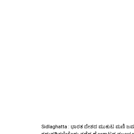
Sidlaghatta : ಭಾರತ ದೇಶದ ಮುಕುಟ ಮಣಿ ಜಮ್ಮು 
ರದ್ದುಪಡಿಸಬೇಕೆಂದು ನಡೆದ ಹೋರಾಟದ ಮುಂಚೂಣಿಯಲ್