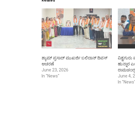
Related
ಶ್ಯಾಮ್ ಪ್ರಸಾದ್ ಮುಖರ್ಜಿ ಬಲಿದಾನ್ ದಿವಸ್
ವಿಶ್ವಗುರ
ಆಚರಣೆ
ಹುನ್ನಾರ 
June 23, 2026
ರಾಮಚಂದ್
In "News"
June 4, 
In "News