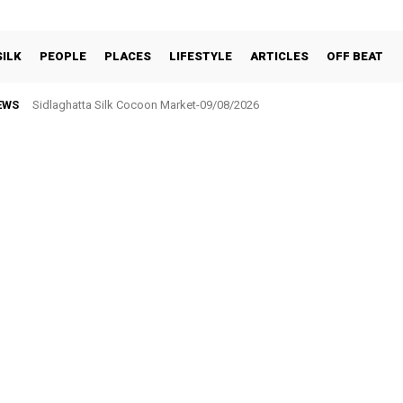
SILK
PEOPLE
PLACES
LIFESTYLE
ARTICLES
OFF BEAT
EWS
ಶಾಲಾ ಹಳೆಯ ವಿದ್ಯಾರ್ಥಿಗಳಿಂದ ಟ್ರ್ಯಾಕ್‌ ಸೂಟ್ ವಿತರಣೆ: ಸರ್ಕಾರಿ ಶಾಲೆಗೆ ಕೊಡುಗೆ