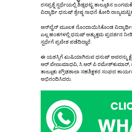
ರಸಪ್ರಶ್ನೆ ಸ್ಪರ್ಧೆಯಲ್ಲಿ ಶಿಡ್ಲಘಟ್ಟ ತಾಲ್ಲೂಕಿ
ವಿದ್ಯಾರ್ಥಿ ಧನುಷ್ ಶ್ರೇಷ್ಠ ಸಾಧನೆ ತೋರಿ ರಾಜ್ಯಮಟ್ಟಕ್
ಆನ್‌ಲೈನ್ ಮೂಲಕ ನೊಂದಾಯಿಸಿಕೊಂಡ ವಿದ್ಯಾರ್ಥಿಗಳಿಗೆ 
ಎಲ್ಲ ಹಂತಗಳಲ್ಲಿ ಧನುಷ್ ಅತ್ಯುತ್ತಮ ಪ್ರದರ್ಶನ ನೀಡಿ
ಸ್ಪರ್ಧೆಗೆ ಪ್ರವೇಶ ಪಡೆದಿದ್ದಾರೆ.
ಈ ಯಶಸ್ಸಿಗೆ ಖುಷಿಯಾಗಿರುವ ಧನುಷ್ ಅವರನ್ನು ಕ್ಷೇತ್
ಆರ್.ವೇಣುಮಾಧವಿ, ಸಿ.ಆರ್‌.ಪಿ ರಮೇಶ್‌ಕುಮಾರ್, 
ತಾಲ್ಲೂಕು ಪ್ರೌಢಶಾಲಾ ಸಹಶಿಕ್ಷಕರ ಸಂಘದ ಕಾರ್ಯದ
ಅಭಿನಂದಿಸಿದರು.