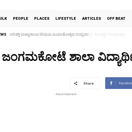
SILK
PEOPLE
PLACES
LIFESTYLE
ARTICLES
OFF BEAT
EWS
30 ವರ್ಷಗಳ ಬಳಿಕ ಗ್ರಾಮದೇವತೆಗಳ ಜಾತ್ರಾ ಮಹೋತ್ಸವ, ತಂಬಿಟ್ಟಿನ ದೀಪೋತ್ಸವ
ಾದ ಜಂಗಮಕೋಟೆ ಶಾಲಾ ವಿದ್ಯಾರ್
Facebo
Share
- Advertisement -