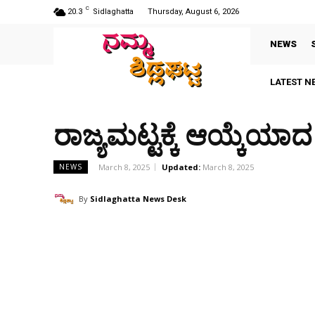
C
20.3
Sidlaghatta
Thursday, August 6, 2026
NEWS
LATEST N
ರಾಜ್ಯಮಟ್ಟಕ್ಕೆ ಆಯ್ಕೆಯ
March 8, 2025
Updated:
March 8, 2025
NEWS
By
Sidlaghatta News Desk