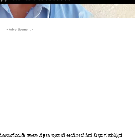
- Advertisement -
ನ ಯೋಜನೆಯಡಿ ಶಾಲಾ ಶಿಕ್ಷಣ ಇಲಾಖೆ ಆಯೋಜಿಸಿದ ವಿಭಾಗ ಮಟ್ಟದ