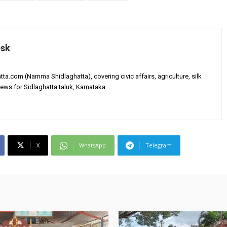
esk
tta.com (Namma Shidlaghatta), covering civic affairs, agriculture, silk
ews for Sidlaghatta taluk, Karnataka.
X
WhatsApp
Telegram