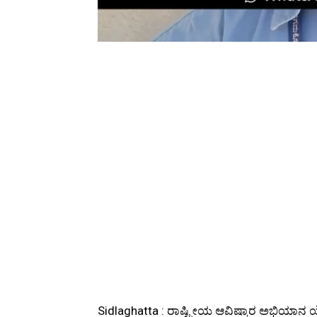
Sidlaghatta : ರಾಷ್ಟ್ರೀಯ ಆವಿಷ್ಕಾರ ಅಭಿಯಾ