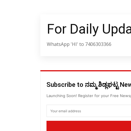
For Daily Upd
WhatsApp 'HI' to 7406303366
Subscribe to ನಮ್ಮ ಶಿಡ್ಲಘಟ್ಟ N
Launching Soon! Register for your Free New