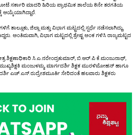
ನ ಜಂಗಮಕೋಟೆ ಸರ್ಕಾರಿ ಮಾದರಿ ಹಿರಿಯ ಪ್ರಾಥಮಿಕ ಶಾಲೆಯ 8ನೇ ತರಗತಿಯ
ಕೆ ಆಯ್ಕೆಯಾಗಿದ್ದಾರೆ.
ತಾಲ್ಲೂಕು, ಜಿಲ್ಲಾ ಮತ್ತು ವಿಭಾಗ ಮಟ್ಟದಲ್ಲಿ ಸ್ಪರ್ಧೆ ನಡೆಸಲಾಗಿದ್ದು,
ದ್ದರು. ಅಂತಿಮವಾಗಿ, ವಿಭಾಗ ಮಟ್ಟದಲ್ಲಿ ಶ್ರೇಷ್ಟ ಅಂಕ ಗಳಿಸಿ ರಾಜ್ಯಮಟ್ಟದ
ರ ಶಿಕ್ಷಣಾಧಿಕಾರಿ ಸಿ.ಎ.ನರೇಂದ್ರಕುಮಾರ್, ಬಿ.ಆರ್‌.ಪಿ ಕೆ.ಮಂಜುನಾಥ್,
ಮುಖ್ಯಶಿಕ್ಷಕಿ ಮಂಜುಳಮ್ಮ, ಮಾರ್ಗದರ್ಶಿ ಶಿಕ್ಷಕ ಮುರಳಿಮೋಹನ್ ಹಾಗೂ
ರ್ಶಿ ಎಚ್.ಎಸ್.ರುದ್ರೇಶಮೂರ್ತಿ ಸೇರಿದಂತೆ ಹಲವಾರು ಶಿಕ್ಷಕರು