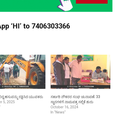
pp ‘HI’ to
7406303366
ಿದ್ದ ಹಸುವನ್ನು ರಕ್ಷಿಸಿದ ಯುವಕರು
ಸರ್ಕಾರಿ ನೌಕರರ ಸಂಘ ಚುನಾವಣೆ: 33
r 5, 2025
ಸ್ಥಾನಗಳಿಗೆ ನಾಮಪತ್ರ ಸಲ್ಲಿಕೆ ಶುರು
"
October 16, 2024
In "News"