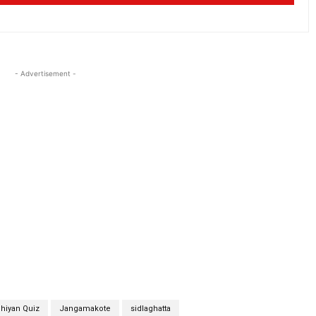
- Advertisement -
bhiyan Quiz
Jangamakote
sidlaghatta