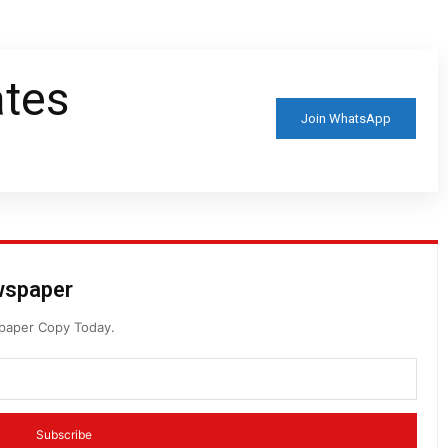
ates
Join WhatsApp
ewspaper
spaper Copy Today.
Subscribe