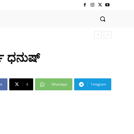
ಥಿ ಧನುಷ್
ok
X
WhatsApp
Telegram