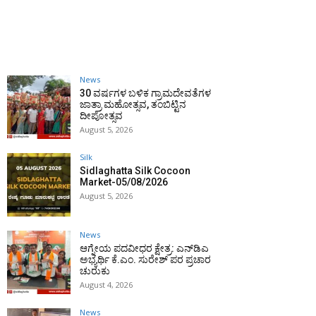
News
30 ವರ್ಷಗಳ ಬಳಿಕ ಗ್ರಾಮದೇವತೆಗಳ
ಜಾತ್ರಾ ಮಹೋತ್ಸವ, ತಂಬಿಟ್ಟಿನ
ದೀಪೋತ್ಸವ
August 5, 2026
Silk
Sidlaghatta Silk Cocoon
Market-05/08/2026
August 5, 2026
News
ಆಗ್ನೇಯ ಪದವೀಧರ ಕ್ಷೇತ್ರ: ಎನ್‌ಡಿಎ
ಅಭ್ಯರ್ಥಿ ಕೆ.ಎಂ. ಸುರೇಶ್ ಪರ ಪ್ರಚಾರ
ಚುರುಕು
August 4, 2026
News