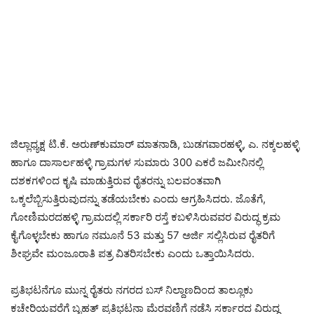
ಜಿಲ್ಲಾಧ್ಯಕ್ಷ ಟಿ.ಕೆ. ಅರುಣ್‌ಕುಮಾರ್ ಮಾತನಾಡಿ, ಬುಡಗವಾರಹಳ್ಳಿ, ಎ. ನಕ್ಕಲಹಳ್ಳಿ
ಹಾಗೂ ದಾಸಾರ್ಲಹಳ್ಳಿ ಗ್ರಾಮಗಳ ಸುಮಾರು 300 ಎಕರೆ ಜಮೀನಿನಲ್ಲಿ
ದಶಕಗಳಿಂದ ಕೃಷಿ ಮಾಡುತ್ತಿರುವ ರೈತರನ್ನು ಬಲವಂತವಾಗಿ
ಒಕ್ಕಲೆಬ್ಬಿಸುತ್ತಿರುವುದನ್ನು ತಡೆಯಬೇಕು ಎಂದು ಆಗ್ರಹಿಸಿದರು. ಜೊತೆಗೆ,
ಗೋಣಿಮರದಹಳ್ಳಿ ಗ್ರಾಮದಲ್ಲಿ ಸರ್ಕಾರಿ ರಸ್ತೆ ಕಬಳಿಸಿರುವವರ ವಿರುದ್ಧ ಕ್ರಮ
ಕೈಗೊಳ್ಳಬೇಕು ಹಾಗೂ ನಮೂನೆ 53 ಮತ್ತು 57 ಅರ್ಜಿ ಸಲ್ಲಿಸಿರುವ ರೈತರಿಗೆ
ಶೀಘ್ರವೇ ಮಂಜೂರಾತಿ ಪತ್ರ ವಿತರಿಸಬೇಕು ಎಂದು ಒತ್ತಾಯಿಸಿದರು.
ಪ್ರತಿಭಟನೆಗೂ ಮುನ್ನ ರೈತರು ನಗರದ ಬಸ್ ನಿಲ್ದಾಣದಿಂದ ತಾಲ್ಲೂಕು
ಕಚೇರಿಯವರೆಗೆ ಬೃಹತ್ ಪ್ರತಿಭಟನಾ ಮೆರವಣಿಗೆ ನಡೆಸಿ ಸರ್ಕಾರದ ವಿರುದ್ಧ