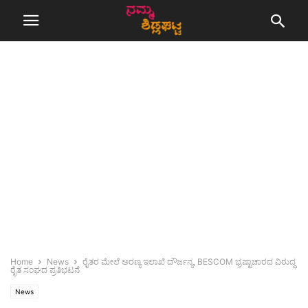
Home
News
ರೈತರ ಮೇಲೆ ಅರಣ್ಯ ಇಲಾಖೆ ದೌರ್ಜನ್ಯ, BESCOM ಭ್ರಷ್ಟಾಚಾರದ ವಿರುದ್ಧ
ರೈತ ಸಂಘದ ಪ್ರತಿಭಟನೆ
News