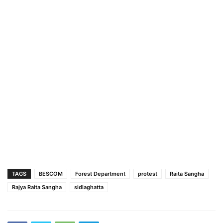
TAGS
BESCOM
Forest Department
protest
Raita Sangha
Rajya Raita Sangha
sidlaghatta