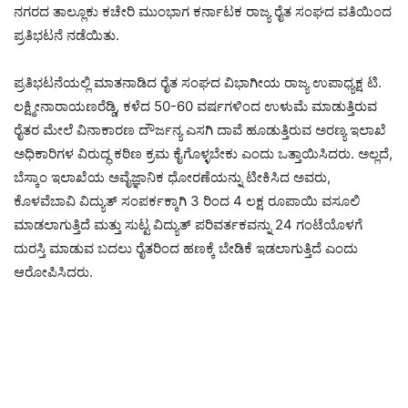
ನಗರದ ತಾಲ್ಲೂಕು ಕಚೇರಿ ಮುಂಭಾಗ ಕರ್ನಾಟಕ ರಾಜ್ಯ ರೈತ ಸಂಘದ ವತಿಯಿಂದ
ಪ್ರತಿಭಟನೆ ನಡೆಯಿತು.
ಪ್ರತಿಭಟನೆಯಲ್ಲಿ ಮಾತನಾಡಿದ ರೈತ ಸಂಘದ ವಿಭಾಗೀಯ ರಾಜ್ಯ ಉಪಾಧ್ಯಕ್ಷ ಟಿ.
ಲಕ್ಷ್ಮೀನಾರಾಯಣರೆಡ್ಡಿ, ಕಳೆದ 50-60 ವರ್ಷಗಳಿಂದ ಉಳುಮೆ ಮಾಡುತ್ತಿರುವ
ರೈತರ ಮೇಲೆ ವಿನಾಕಾರಣ ದೌರ್ಜನ್ಯ ಎಸಗಿ ದಾವೆ ಹೂಡುತ್ತಿರುವ ಅರಣ್ಯ ಇಲಾಖೆ
ಅಧಿಕಾರಿಗಳ ವಿರುದ್ಧ ಕಠಿಣ ಕ್ರಮ ಕೈಗೊಳ್ಳಬೇಕು ಎಂದು ಒತ್ತಾಯಿಸಿದರು. ಅಲ್ಲದೆ,
ಬೆಸ್ಕಾಂ ಇಲಾಖೆಯ ಅವೈಜ್ಞಾನಿಕ ಧೋರಣೆಯನ್ನು ಟೀಕಿಸಿದ ಅವರು,
ಕೊಳವೆಬಾವಿ ವಿದ್ಯುತ್ ಸಂಪರ್ಕಕ್ಕಾಗಿ 3 ರಿಂದ 4 ಲಕ್ಷ ರೂಪಾಯಿ ವಸೂಲಿ
ಮಾಡಲಾಗುತ್ತಿದೆ ಮತ್ತು ಸುಟ್ಟ ವಿದ್ಯುತ್ ಪರಿವರ್ತಕವನ್ನು 24 ಗಂಟೆಯೊಳಗೆ
ದುರಸ್ತಿ ಮಾಡುವ ಬದಲು ರೈತರಿಂದ ಹಣಕ್ಕೆ ಬೇಡಿಕೆ ಇಡಲಾಗುತ್ತಿದೆ ಎಂದು
ಆರೋಪಿಸಿದರು.