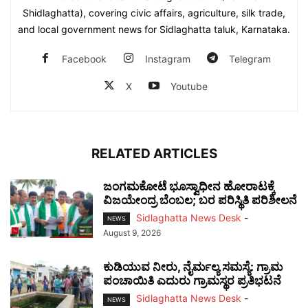
Shidlaghatta), covering civic affairs, agriculture, silk trade,
and local government news for Sidlaghatta taluk, Karnataka.
Facebook
Instagram
Telegram
X
Youtube
RELATED ARTICLES
ಜಂಗಮಕೋಟೆ ಭೂಸ್ವಾಧೀನ ಹೋರಾಟಕ್ಕೆ
ವಿಜಯೇಂದ್ರ ಬೆಂಬಲ; ಬರ ಪರಿಸ್ಥಿತಿ ಪರಿಶೀಲನೆ
Sidlaghatta News Desk
-
NEWS
August 9, 2026
ಕುಡಿಯುವ ನೀರು, ನೈರ್ಮಲ್ಯ ಸಮಸ್ಯೆ: ಗ್ರಾಮ
ಪಂಚಾಯಿತಿ ಎದುರು ಗ್ರಾಮಸ್ಥರ ಪ್ರತಿಭಟನೆ
Sidlaghatta News Desk
-
NEWS