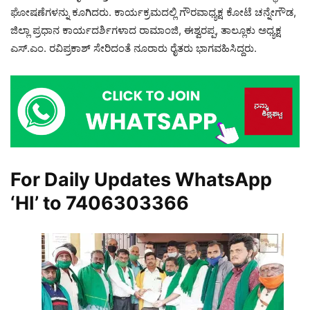
ಘೋಷಣೆಗಳನ್ನು ಕೂಗಿದರು. ಕಾರ್ಯಕ್ರಮದಲ್ಲಿ ಗೌರವಾಧ್ಯಕ್ಷ ಕೋಟೆ ಚನ್ನೇಗೌಡ,
ಜಿಲ್ಲಾ ಪ್ರಧಾನ ಕಾರ್ಯದರ್ಶಿಗಳಾದ ರಾಮಾಂಜಿ, ಈಶ್ವರಪ್ಪ, ತಾಲ್ಲೂಕು ಅಧ್ಯಕ್ಷ
ಎಸ್.ಎಂ. ರವಿಪ್ರಕಾಶ್ ಸೇರಿದಂತೆ ನೂರಾರು ರೈತರು ಭಾಗವಹಿಸಿದ್ದರು.
For Daily Updates WhatsApp
‘HI’ to
7406303366