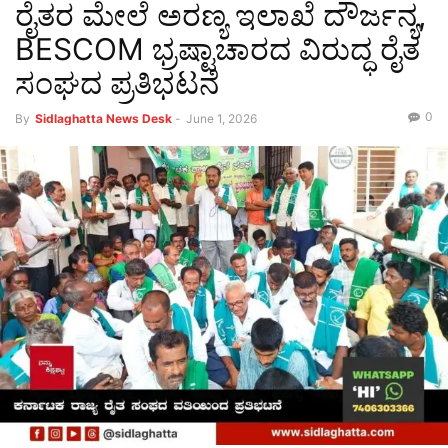
ರೈತರ ಮೇಲೆ ಅರಣ್ಯ ಇಲಾಖೆ ದೌರ್ಜನ್ಯ,
BESCOM ಭ್ರಷ್ಟಾಚಾರದ ವಿರುದ್ಧ ರೈತ
ಸಂಘದ ಪ್ರತಿಭಟನೆ
0
By
Sidlaghatta News Desk
-
June 1, 2026