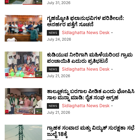
July 31, 2026
ಗೃಹಜ್ಯೋತಿ ಫಲಾನುಭವಿಗಳ ಪರಿಶೀಲನೆ:
ಅನರ್ಹರ ಪತ್ತೆಗೆ ಸೂಚನೆ
Sidlaghatta News Desk
-
NEWS
July 24, 2026
ಕುಡಿಯುವ ನೀರಿಗಾಗಿ ಮಹಿಳೆಯರಿಂದ ಗ್ರಾಮ
ಪಂಚಾಯಿತಿ ಎದುರು ಪ್ರತಿಭಟನೆ
Sidlaghatta News Desk
-
NEWS
July 21, 2026
ತಾಲ್ಲೂಕನ್ನು ಬರಗಾಲ ಪೀಡಿತ ಎಂದು ಘೋಷಿಸಿ
ಸಾಲ ಮನ್ನಾ ಮಾಡಿ: ರೈತ ಸಂಘ ಆಗ್ರಹ
Sidlaghatta News Desk
-
NEWS
July 21, 2026
ಗ್ರಾಹಕ ಸಂವಾದ ಮತ್ತು ವಿದ್ಯುತ್ ಸುರಕ್ಷತಾ ಸಭೆ
ಜುಲೈ 18ಕ್ಕೆ