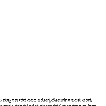
ಗಳು ಮತ್ತು ಸರ್ಕಾರದ ವಿವಿಧ ಆರೋಗ್ಯ ಯೋಜನೆಗಳ ಕುರಿತು ಅರಿವು
್ದಾಣ ಹಾಗೂ ನಗರಸಭೆ ಕಚೇರಿ ಮುಂಭಾಗದಲ್ಲಿ ಮಂಗಳವಾರ
ಗ್ರಾಮೀಣ