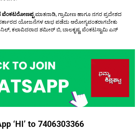
ಟೆ ವೆಂಕಟರೋಣಪ್ಪ
ಮಾತನಾಡಿ, ಗ್ರಾಮೀಣ ಹಾಗೂ ನಗರ ಪ್ರದೇಶದ
ಸದೆ ಸರ್ಕಾರದ ಯೋಜನೆಗಳ ಲಾಭ ಪಡೆದು ಆರೋಗ್ಯವಂತರಾಗಬೇಕು
ಿಲ್, ಕಲಾವಿದರಾದ ಶಮೀರ್ ಬಿ, ಬಾಲಕೃಷ್ಣ, ವೆಂಕಟಸ್ವಾಮಿ ಎನ್
pp ‘HI’ to
7406303366