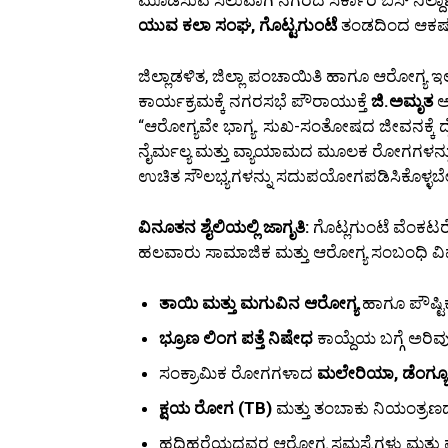
ಯುವ ಕಲಾ ಸಂಘ, ಗೊಟ್ಟಗುಂಟೆ
ತಂಡದಿಂದ ಆಕರ್ಷ
ಜಿಲ್ಲಾಡಳಿತ, ಜಿಲ್ಲಾ ಪಂಚಾಯಿತಿ ಹಾಗೂ ಆರೋಗ್ಯ ಇಲ
ಕಾರ್ಯಕ್ರಮಕ್ಕೆ ನಗರಸಭೆ ಪೌರಾಯುಕ್ತೆ
ಜಿ.ಅಮೃತ
ಅ
“ಆರೋಗ್ಯವೇ ಭಾಗ್ಯ. ಸುಖ-ಸಂತೋಷದ ಜೀವನಕ್ಕೆ 
ನೈರ್ಮಲ್ಯ ಮತ್ತು ವ್ಯಾಯಾಮದ ಮೂಲಕ ರೋಗಗಳನ್ನು ದ
ಉಚಿತ ಸೌಲಭ್ಯಗಳನ್ನು ಸದುಪಯೋಗಪಡಿಸಿಕೊಳ್ಳಬೇಕ
ವಿನೂತನ ಶೈಲಿಯಲ್ಲಿ ಜಾಗೃತಿ:
ಗೊಟ್ಲಗುಂಟೆ ವೆಂಕ
ಹಲವಾರು ಸಾಮಾಜಿಕ ಮತ್ತು ಆರೋಗ್ಯ ಸಂಬಂಧಿ ವಿಷಯ
ತಾಯಿ ಮತ್ತು ಮಗುವಿನ ಆರೋಗ್ಯ
ಹಾಗೂ ಪೌಷ್ಟಿ
ಭ್ರೂಣ ಲಿಂಗ ಪತ್ತೆ ನಿಷೇಧ
ಕಾಯ್ದೆಯ ಬಗ್ಗೆ ಅರಿವು
ಸಂಕ್ರಾಮಿಕ ರೋಗಗಳಾದ
ಮಲೇರಿಯಾ, ಡೆಂಗ್ಯೂ,
ಕ್ಷಯ ರೋಗ (TB)
ಮತ್ತು ತಂಬಾಕು ನಿಯಂತ್ರಣದ ಬಗ
ಹದಿಹರೆಯದವರ ಆರೋಗ್ಯ ಸಮಸ್ಯೆಗಳು ಮತ್ತು 