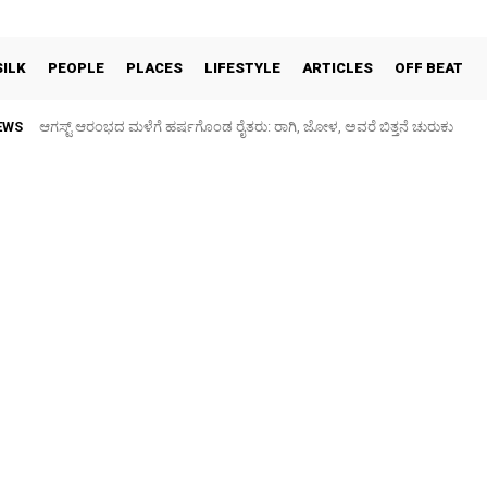
SILK
PEOPLE
PLACES
LIFESTYLE
ARTICLES
OFF BEAT
EWS
ಕನಕನಗರ: ಗರುಡಾದ್ರಿ ಶಾಲೆ ಮುಂಭಾಗದ ರಸ್ತೆ ಕೆಸರುಮಯ, ಮಕ್ಕಳಿಗೆ ಗಾಯ – ಪೋಷಕ