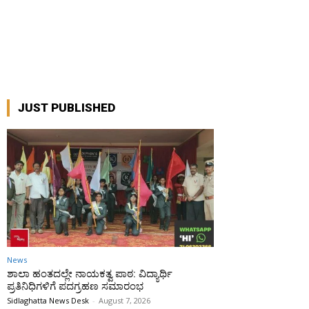
JUST PUBLISHED
News
ಶಾಲಾ ಹಂತದಲ್ಲೇ ನಾಯಕತ್ವ ಪಾಠ: ವಿದ್ಯಾರ್ಥಿ
ಪ್ರತಿನಿಧಿಗಳಿಗೆ ಪದಗ್ರಹಣ ಸಮಾರಂಭ
Sidlaghatta News Desk
-
August 7, 2026