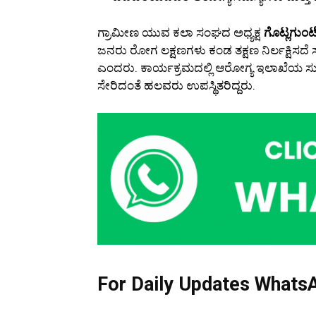
ಗ್ರಾಮೀಣ ಯುವ ಕಲಾ ಸಂಘದ ಅಧ್ಯಕ್ಷ
ಗೊಟ್ಲಗುಂ
ಜನರು ರೋಗ ಲಕ್ಷಣಗಳು ಕಂಡ ತಕ್ಷಣ ನಿರ್ಲಕ್ಷಿ
ಎಂದರು. ಕಾರ್ಯಕ್ರಮದಲ್ಲಿ ಆರೋಗ್ಯ ಇಲಾಖೆಯ ಸುನ
ಸೇರಿದಂತೆ ಹಲವರು ಉಪಸ್ಥಿತರಿದ್ದರು.
For Daily Updates WhatsA