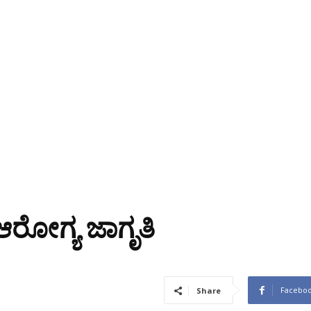
ೋಗ್ಯ ಜಾಗೃತಿ
Facebo
Share