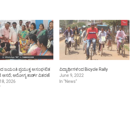
ದ ಜಯಂತಿ ಪ್ರಯುಕ್ತ ಅಸಂಘಟಿತ
ವಿದ್ಯಾರ್ಥಿಗಳಿಂದ Bicycle Rally
ಗೆ ಆಸರೆ; ಆರೋಗ್ಯ ಕಾರ್ಡ್ ವಿತರಣೆ
June 9, 2022
18, 2026
In "News"
"