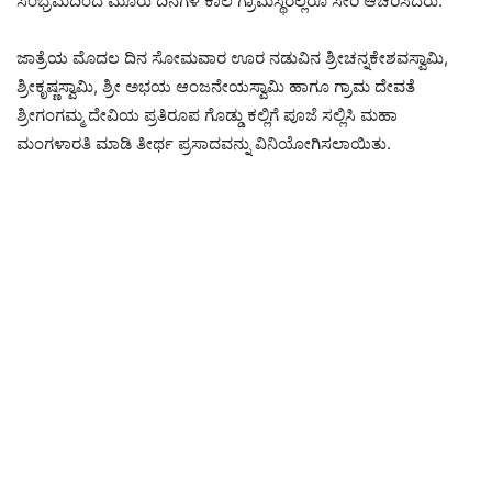
ಸಂಭ್ರಮದಿಂದ ಮೂರು ದಿನಗಳ ಕಾಲ ಗ್ರಾಮಸ್ಥರೆಲ್ಲರೂ ಸೇರಿ ಆಚರಿಸಿದರು.
ಜಾತ್ರೆಯ ಮೊದಲ ದಿನ ಸೋಮವಾರ ಊರ ನಡುವಿನ ಶ್ರೀಚನ್ನಕೇಶವಸ್ವಾಮಿ,
ಶ್ರೀಕೃಷ್ಣಸ್ವಾಮಿ, ಶ್ರೀ ಅಭಯ ಆಂಜನೇಯಸ್ವಾಮಿ ಹಾಗೂ ಗ್ರಾಮ ದೇವತೆ
ಶ್ರೀಗಂಗಮ್ಮ ದೇವಿಯ ಪ್ರತಿರೂಪ ಗೊಡ್ಡು ಕಲ್ಲಿಗೆ ಪೂಜೆ ಸಲ್ಲಿಸಿ ಮಹಾ
ಮಂಗಳಾರತಿ ಮಾಡಿ ತೀರ್ಥ ಪ್ರಸಾದವನ್ನು ವಿನಿಯೋಗಿಸಲಾಯಿತು.