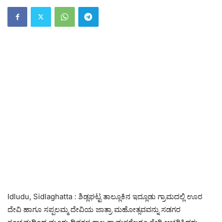
Idludu, Sidlaghatta : ಶಿಡ್ಲಘಟ್ಟ ತಾಲ್ಲೂಕಿನ ಇದ್ಲೂಡು ಗ್ರಾಮದಲ್ಲಿ ಊರ
ದೇವಿ ಹಾಗೂ ಸಪ್ಪಲಮ್ಮ ದೇವಿಯ ಜಾತ್ರಾ ಮಹೋತ್ಸವವನ್ನು ಸಡಗರ