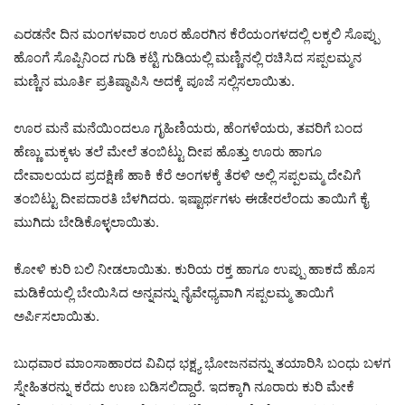
ಎರಡನೇ ದಿನ ಮಂಗಳವಾರ ಊರ ಹೊರಗಿನ ಕೆರೆಯಂಗಳದಲ್ಲಿ ಲಕ್ಕಲಿ ಸೊಪ್ಪು
ಹೊಂಗೆ ಸೊಪ್ಪಿನಿಂದ ಗುಡಿ ಕಟ್ಟಿ ಗುಡಿಯಲ್ಲಿ ಮಣ್ಣಿನಲ್ಲಿ ರಚಿಸಿದ ಸಪ್ಪಲಮ್ಮನ
ಮಣ್ಣಿನ ಮೂರ್ತಿ ಪ್ರತಿಷ್ಠಾಪಿಸಿ ಅದಕ್ಕೆ ಪೂಜೆ ಸಲ್ಲಿಸಲಾಯಿತು.
ಊರ ಮನೆ ಮನೆಯಿಂದಲೂ ಗೃಹಿಣಿಯರು, ಹೆಂಗಳೆಯರು, ತವರಿಗೆ ಬಂದ
ಹೆಣ್ಣು ಮಕ್ಕಳು ತಲೆ ಮೇಲೆ ತಂಬಿಟ್ಟು ದೀಪ ಹೊತ್ತು ಊರು ಹಾಗೂ
ದೇವಾಲಯದ ಪ್ರದಕ್ಷಿಣೆ ಹಾಕಿ ಕೆರೆ ಅಂಗಳಕ್ಕೆ ತೆರಳಿ ಅಲ್ಲಿ ಸಪ್ಪಲಮ್ಮ ದೇವಿಗೆ
ತಂಬಿಟ್ಟು ದೀಪದಾರತಿ ಬೆಳಗಿದರು. ಇಷ್ಟಾರ್ಥಗಳು ಈಡೇರಲೆಂದು ತಾಯಿಗೆ ಕೈ
ಮುಗಿದು ಬೇಡಿಕೊಳ್ಳಲಾಯಿತು.
ಕೋಳಿ ಕುರಿ ಬಲಿ ನೀಡಲಾಯಿತು. ಕುರಿಯ ರಕ್ತ ಹಾಗೂ ಉಪ್ಪು ಹಾಕದೆ ಹೊಸ
ಮಡಿಕೆಯಲ್ಲಿ ಬೇಯಿಸಿದ ಅನ್ನವನ್ನು ನೈವೇಧ್ಯವಾಗಿ ಸಪ್ಪಲಮ್ಮ ತಾಯಿಗೆ
ಅರ್ಪಿಸಲಾಯಿತು.
ಬುಧವಾರ ಮಾಂಸಾಹಾರದ ವಿವಿಧ ಭಕ್ಷ್ಯ ಭೋಜನವನ್ನು ತಯಾರಿಸಿ ಬಂಧು ಬಳಗ
ಸ್ನೇಹಿತರನ್ನು ಕರೆದು ಉಣ ಬಡಿಸಲಿದ್ದಾರೆ. ಇದಕ್ಕಾಗಿ ನೂರಾರು ಕುರಿ ಮೇಕೆ