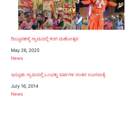
ದಿಬ್ಬೂರಹಳ್ಳಿ ಗ್ರಾಮದಲ್ಲಿ ಕರಗ ಮಹೋತ್ಸವ
Date
May 26, 2025
In relation to
News
ಇದ್ಲೂಡು ಗ್ರಾಮದಲ್ಲಿ ಒಂಭತ್ತು ವರ್ಷಗಳ ನಂತರ ಊರಜಾತ್ರೆ
Date
July 16, 2014
In relation to
News