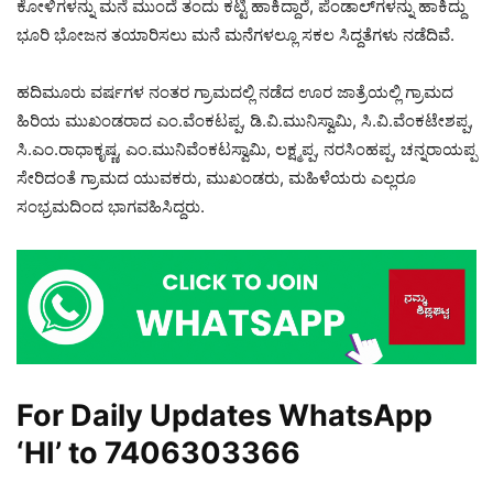
ಕೋಳಿಗಳನ್ನು ಮನೆ ಮುಂದೆ ತಂದು ಕಟ್ಟಿ ಹಾಕಿದ್ದಾರೆ, ಪೆಂಡಾಲ್‌ಗಳನ್ನು ಹಾಕಿದ್ದು
ಭೂರಿ ಭೋಜನ ತಯಾರಿಸಲು ಮನೆ ಮನೆಗಳಲ್ಲೂ ಸಕಲ ಸಿದ್ದತೆಗಳು ನಡೆದಿವೆ.
ಹದಿಮೂರು ವರ್ಷಗಳ ನಂತರ ಗ್ರಾಮದಲ್ಲಿ ನಡೆದ ಊರ ಜಾತ್ರೆಯಲ್ಲಿ ಗ್ರಾಮದ
ಹಿರಿಯ ಮುಖಂಡರಾದ ಎಂ.ವೆಂಕಟಪ್ಪ, ಡಿ.ವಿ.ಮುನಿಸ್ವಾಮಿ, ಸಿ.ವಿ.ವೆಂಕಟೇಶಪ್ಪ,
ಸಿ.ಎಂ.ರಾಧಾಕೃಷ್ಣ, ಎಂ.ಮುನಿವೆಂಕಟಸ್ವಾಮಿ, ಲಕ್ಷ್ಮಪ್ಪ, ನರಸಿಂಹಪ್ಪ, ಚನ್ನರಾಯಪ್ಪ
ಸೇರಿದಂತೆ ಗ್ರಾಮದ ಯುವಕರು, ಮುಖಂಡರು, ಮಹಿಳೆಯರು ಎಲ್ಲರೂ
ಸಂಭ್ರಮದಿಂದ ಭಾಗವಹಿಸಿದ್ದರು.
For Daily Updates WhatsApp
‘HI’ to
7406303366