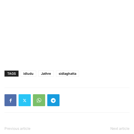
TAGS
idludu
Jathre
sidlaghatta
Previous article
Next article