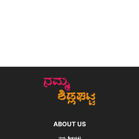
ABOUT US
ನಮ್ಮ ಶಿಡ್ಲಘಟ್ಟ