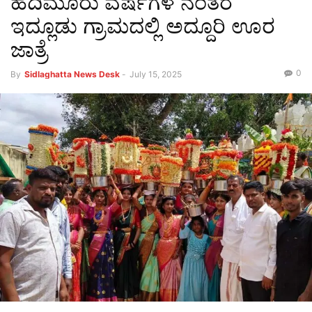
ಹದಿಮೂರು ವರ್ಷಗಳ ನಂತರ
ಇದ್ಲೂಡು ಗ್ರಾಮದಲ್ಲಿ ಅದ್ದೂರಿ ಊರ
ಜಾತ್ರೆ
0
By
Sidlaghatta News Desk
-
July 15, 2025