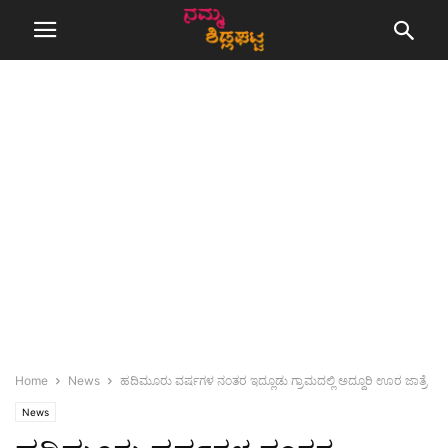
Home
News
ಹದಿಮೂರು ವರ್ಷಗಳ ನಂತರ ಇದ್ಲೂಡು ಗ್ರಾಮದಲ್ಲಿ ಅದ್ದೂರಿ ಊರ ಜಾತ್ರೆ
News