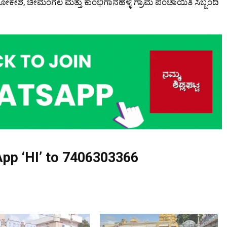
, ಚೀಮಂಗಲ ಮತ್ತು ಕುಂಭಿಗಾನಹಳ್ಳಿ ಗ್ರಾಮ ಪಂಚಾಯಿತಿ ಸಿಬ್ಬಂದಿ
pp ‘HI’ to
7406303366