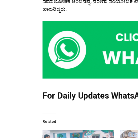
ಸಮಾಲೋಚಕ ಆಂಜಿನಪ್ಪ, ನರೇಗಾ ಸಂಯೋಜಕ ಲೋಕೇಶ
ಹಾಜರಿದ್ದರು.
For Daily Updates WhatsA
Related