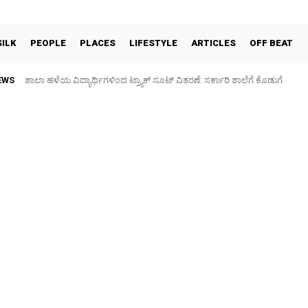
SILK
PEOPLE
PLACES
LIFESTYLE
ARTICLES
OFF BEAT
EWS
ಶಾಲಾ ಹಳೆಯ ವಿದ್ಯಾರ್ಥಿಗಳಿಂದ ಟ್ರ್ಯಾಕ್‌ ಸೂಟ್ ವಿತರಣೆ: ಸರ್ಕಾರಿ ಶಾಲೆಗೆ ಕೊಡುಗೆ
Sidlaghatta Silk Cocoon Market-08/08/2026