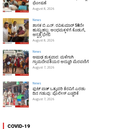
ಘೋಷಣೆ
August 8, 2026
News
ಶಾಸಕ ಬಿ.ಎನ್. ರವಿಕುಮಾರ್ 58ನೇ
ಹುಟ್ಟುಹಬ್ಬ: ಅಂಧಮಕ್ಕಳಿಗೆ ಕೊಡುಗೆ,
ಆಸ್ಪತ್ರೆ ಭೇಟಿ
August 8, 2026
News
ಆಷಾಢ ಶುಕ್ರವಾರ: ಮಳೆಗಾಗಿ
ಗ್ರಾಮದೇವತೆಯರ ಅದ್ದೂರಿ ಮೆರವಣಿಗೆ
August 7, 2026
News
ಫುಟ್‌ ಪಾತ್ ಒತ್ತುವರಿ ತೆರವಿಗೆ ಎರಡು
ದಿನ ಗಡುವು: ಪೊಲೀಸ್ ಎಚ್ಚರಿಕೆ
August 7, 2026
COVID-19