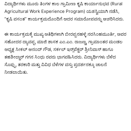
ವಿದ್ಯಾರ್ಥಿಗಳು ಮೂರು ತಿಂಗಳ ಕಾಲ ಗ್ರಾಮೀಣ ಕೃಷಿ ಕಾರ್ಯಾನುಭವ (Rural
Agricultural Work Experience Program) ಯಶಸ್ವಿಯಾಗಿ ನಡೆಸಿ,
“ಕೃಷಿ ವಸಂತ” ಕಾರ್ಯಕ್ರಮದೊಂದಿಗೆ ಅದರ ಸಮಾರೋಪವನ್ನು ಆಚರಿಸಿದರು.
ಈ ಕಾರ್ಯಕ್ರಮಕ್ಕೆ ಮುಖ್ಯ ಅತಿಥಿಗಳಾಗಿ ಬೀರಪ್ಪನಹಳ್ಳಿ ನರಸಿಂಹಮೂರ್ತಿ, ಅವರ
ಸಹೋದರ ದ್ಯಾವಪ್ಪ, ಮಾಜಿ ಶಾಸಕ ಎಂ.ಎಂ. ರಾಜಣ್ಣ, ಗ್ರಾಮಾಂತರ ಮಂಡಲ
ಅಧ್ಯಕ್ಷ ಸೀಕಲ್ ಆನಂದ್ ಗೌಡ, ಸರ್ಕಲ್ ಇನ್ಸ್‌ಪೆಕ್ಟರ್ ಶ್ರೀನಿವಾಸ್ ಹಾಗೂ
ತಹಶೀಲ್ದಾರ್ ಗಗನ ಸಿಂಧು ರವರು ಭಾಗವಹಿಸಿದರು. ವಿದ್ಯಾರ್ಥಿಗಳು ಬೆಳೆದ
ಸೊಪ್ಪು, ತರಕಾರಿ ಮತ್ತು ವಿವಿಧ ಬೆಳೆಗಳ ವಸ್ತು ಪ್ರದರ್ಶನಕ್ಕೂ ಚಾಲನೆ
ನೀಡಲಾಯಿತು.