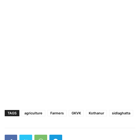
TAGS
agriculture
Farmers
GKVK
Kothanur
sidlaghatta