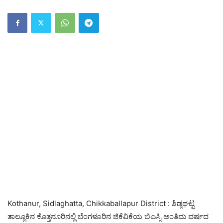
Kothanur, Sidlaghatta, Chikkaballapur District : ಶಿಡ್ಲಘಟ್ಟ
ತಾಲ್ಲೂಕಿನ ಕೊತ್ತನೂರಿನಲ್ಲಿ ಬೆಂಗಳೂರಿನ ಜಿಕೆವಿಕೆಯ ಬಿಎಸ್ಸಿ ಅಂತಿಮ ವರ್ಷದ