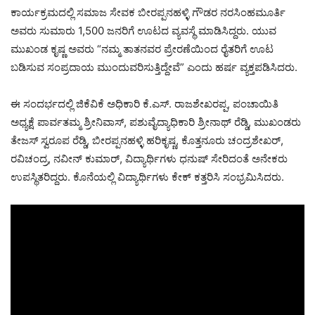
ಕಾರ್ಯಕ್ರಮದಲ್ಲಿ ಸಮಾಜ ಸೇವಕ ಬೀರಪ್ಪನಹಳ್ಳಿ ಗೌಡರ ನರಸಿಂಹಮೂರ್ತಿ
ಅವರು ಸುಮಾರು 1,500 ಜನರಿಗೆ ಊಟದ ವ್ಯವಸ್ಥೆ ಮಾಡಿಸಿದ್ದರು. ಯುವ
ಮುಖಂಡ ಕೃಷ್ಣ ಅವರು “ನಮ್ಮ ತಾತನವರ ಪ್ರೇರಣೆಯಿಂದ ರೈತರಿಗೆ ಊಟ
ಬಡಿಸುವ ಸಂಪ್ರದಾಯ ಮುಂದುವರಿಸುತ್ತಿದ್ದೇವೆ” ಎಂದು ಹರ್ಷ ವ್ಯಕ್ತಪಡಿಸಿದರು.
ಈ ಸಂದರ್ಭದಲ್ಲಿ ಜಿಕೆವಿಕೆ ಅಧಿಕಾರಿ ಕೆ.ಎಸ್. ರಾಜಶೇಖರಪ್ಪ, ಪಂಚಾಯಿತಿ
ಅಧ್ಯಕ್ಷೆ ಪಾರ್ವತಮ್ಮ ಶ್ರೀನಿವಾಸ್, ಪಶುವೈದ್ಯಾಧಿಕಾರಿ ಶ್ರೀನಾಥ್ ರೆಡ್ಡಿ, ಮುಖಂಡರು
ತೇಜಸ್ ಸ್ವರೂಪ ರೆಡ್ಡಿ, ಬೀರಪ್ಪನಹಳ್ಳಿ ಹರಿಕೃಷ್ಣ, ಕೊತ್ತನೂರು ಚಂದ್ರಶೇಖರ್,
ರವಿಚಂದ್ರ, ನವೀನ್ ಕುಮಾರ್, ವಿದ್ಯಾರ್ಥಿಗಳು ಧನುಷ್ ಸೇರಿದಂತೆ ಅನೇಕರು
ಉಪಸ್ಥಿತರಿದ್ದರು. ಕೊನೆಯಲ್ಲಿ ವಿದ್ಯಾರ್ಥಿಗಳು ಕೇಕ್ ಕತ್ತರಿಸಿ ಸಂಭ್ರಮಿಸಿದರು.