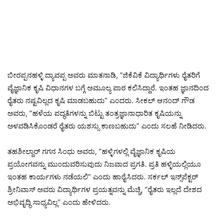
ಬೀರಪ್ಪನಹಳ್ಳಿ ದ್ಯಾವಪ್ಪ ಅವರು ಮಾತನಾಡಿ, “ಜಿಕೆವಿಕೆ ವಿದ್ಯಾರ್ಥಿಗಳು ರೈತರಿಗೆ
ವೈಜ್ಞಾನಿಕ ಕೃಷಿ ವಿಧಾನಗಳ ಬಗ್ಗೆ ಅಮೂಲ್ಯ ಪಾಠ ಕಲಿಸಿದ್ದಾರೆ. ಇಂತಹ ಜ್ಞಾನದಿಂದ
ರೈತರು ನಷ್ಟವಿಲ್ಲದ ಕೃಷಿ ಮಾಡಬಹುದು” ಎಂದರು. ಸೀಕಲ್ ಆನಂದ್ ಗೌಡ
ಅವರು, “ಹಳೆಯ ಪದ್ಧತಿಗಳನ್ನು ಬಿಟ್ಟು ತಂತ್ರಜ್ಞಾನಾಧಾರಿತ ಕೃಷಿಯನ್ನು
ಅಳವಡಿಸಿಕೊಂಡರೆ ರೈತರು ಯಶಸ್ಸು ಕಾಣಬಹುದು” ಎಂದು ಸಲಹೆ ನೀಡಿದರು.
ತಹಶೀಲ್ದಾರ್ ಗಗನ ಸಿಂಧು ಅವರು, “ಹಳ್ಳಿಗಳಲ್ಲಿ ವೈಜ್ಞಾನಿಕ ಕೃಷಿಯ
ಪ್ರಯೋಗವನ್ನು ಮುಂದುವರಿಸುವುದು ನಿಜವಾದ ಪ್ರಗತಿ. ಪ್ರತಿ ಹಳ್ಳಿಯಲ್ಲಿಯೂ
ಇಂತಹ ಕಾರ್ಯಗಳು ನಡೆಯಲಿ” ಎಂದು ಹಾರೈಸಿದರು. ಸರ್ಕಲ್ ಇನ್ಸ್‌ಪೆಕ್ಟರ್
ಶ್ರೀನಿವಾಸ್ ಅವರು ವಿದ್ಯಾರ್ಥಿಗಳ ಪ್ರಯತ್ನವನ್ನು ಮೆಚ್ಚಿ, “ರೈತರು ಇಲ್ಲದೆ ದೇಶದ
ಅಭಿವೃದ್ಧಿ ಸಾಧ್ಯವಿಲ್ಲ” ಎಂದು ಹೇಳಿದರು.