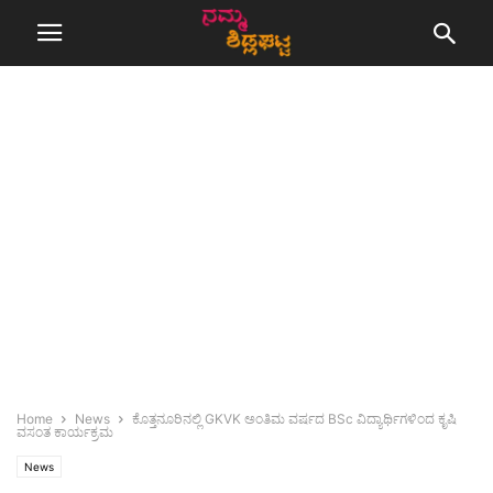
Home
News
ಕೊತ್ತನೂರಿನಲ್ಲಿ GKVK ಅಂತಿಮ ವರ್ಷದ BSc ವಿದ್ಯಾರ್ಥಿಗಳಿಂದ ಕೃಷಿ
ವಸಂತ ಕಾರ್ಯಕ್ರಮ
News