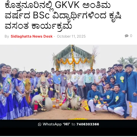
ಕೊತ್ತನೂರಿನಲ್ಲಿ GKVK ಅಂತಿಮ
ವರ್ಷದ BSc ವಿದ್ಯಾರ್ಥಿಗಳಿಂದ ಕೃಷಿ
ವಸಂತ ಕಾರ್ಯಕ್ರಮ
0
By
Sidlaghatta News Desk
-
October 11, 2025