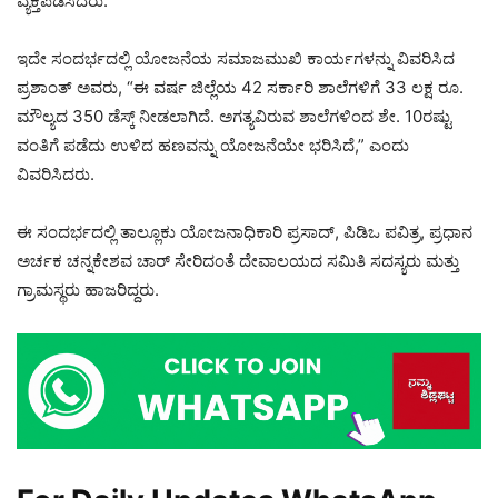
ವ್ಯಕ್ತಪಡಿಸಿದರು.
ಇದೇ ಸಂದರ್ಭದಲ್ಲಿ ಯೋಜನೆಯ ಸಮಾಜಮುಖಿ ಕಾರ್ಯಗಳನ್ನು ವಿವರಿಸಿದ
ಪ್ರಶಾಂತ್ ಅವರು, “ಈ ವರ್ಷ ಜಿಲ್ಲೆಯ 42 ಸರ್ಕಾರಿ ಶಾಲೆಗಳಿಗೆ 33 ಲಕ್ಷ ರೂ.
ಮೌಲ್ಯದ 350 ಡೆಸ್ಕ್ ನೀಡಲಾಗಿದೆ. ಅಗತ್ಯವಿರುವ ಶಾಲೆಗಳಿಂದ ಶೇ. 10ರಷ್ಟು
ವಂತಿಗೆ ಪಡೆದು ಉಳಿದ ಹಣವನ್ನು ಯೋಜನೆಯೇ ಭರಿಸಿದೆ,” ಎಂದು
ವಿವರಿಸಿದರು.
ಈ ಸಂದರ್ಭದಲ್ಲಿ ತಾಲ್ಲೂಕು ಯೋಜನಾಧಿಕಾರಿ ಪ್ರಸಾದ್, ಪಿಡಿಒ ಪವಿತ್ರ, ಪ್ರಧಾನ
ಅರ್ಚಕ ಚನ್ನಕೇಶವ ಚಾರ್ ಸೇರಿದಂತೆ ದೇವಾಲಯದ ಸಮಿತಿ ಸದಸ್ಯರು ಮತ್ತು
ಗ್ರಾಮಸ್ಥರು ಹಾಜರಿದ್ದರು.