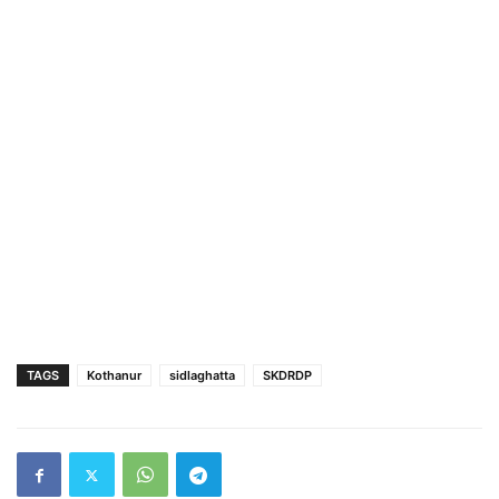
TAGS
Kothanur
sidlaghatta
SKDRDP