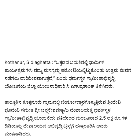
Kothanur, Sidlaghatta : “ಒತ್ತಡದ ಬದುಕಿನಲ್ಲಿ ಧಾರ್ಮಿಕ
ಕಾರ್ಯಕ್ರಮಗಳು ನಮ್ಮ ಮನಸ್ಸನ್ನು ಹತೋಟಿಯಲ್ಲಿಟ್ಟುಕೊಂಡು ಉತ್ತಮ ಜೀವನ
ನಡೆಸಲು ದಾರಿದೀಪವಾಗುತ್ತವೆ,” ಎಂದು ಧರ್ಮಸ್ಥಳ ಗ್ರಾಮೀಣಾಭಿವೃದ್ಧಿ
ಯೋಜನೆಯ ಜಿಲ್ಲಾ ಯೋಜನಾಧಿಕಾರಿ ಸಿ.ಎಸ್.ಪ್ರಶಾಂತ್ ತಿಳಿಸಿದರು.
ತಾಲ್ಲೂಕಿನ ಕೊತ್ತನೂರು ಗ್ರಾಮದಲ್ಲಿ ಜೀರ್ಣೋದ್ಧಾರಗೊಳ್ಳುತ್ತಿರುವ ಶ್ರೀದೇವಿ
ಭೂದೇವಿ ಸಮೇತ ಶ್ರೀ ಚನ್ನಕೇಶವಸ್ವಾಮಿ ದೇವಾಲಯಕ್ಕೆ ಧರ್ಮಸ್ಥಳ
ಗ್ರಾಮೀಣಾಭಿವೃದ್ಧಿ ಯೋಜನೆಯ ವತಿಯಿಂದ ಮಂಜೂರಾದ 2.5 ಲಕ್ಷ ರೂ.ಗಳ
ಡಿಡಿಯನ್ನು ದೇವಾಲಯದ ಅಭಿವೃದ್ಧಿ ಟ್ರಸ್ಟ್‌ಗೆ ಹಸ್ತಾಂತರಿಸಿ ಅವರು
ಮಾತನಾಡಿದರು.