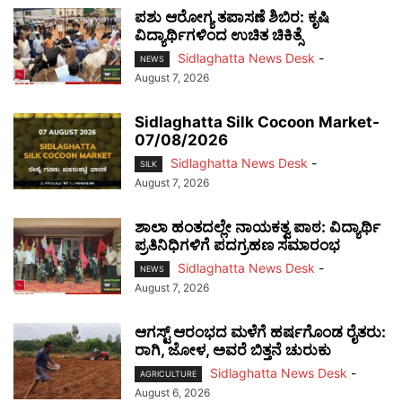
ಪಶು ಆರೋಗ್ಯ ತಪಾಸಣೆ ಶಿಬಿರ: ಕೃಷಿ
ವಿದ್ಯಾರ್ಥಿಗಳಿಂದ ಉಚಿತ ಚಿಕಿತ್ಸೆ
Sidlaghatta News Desk
-
NEWS
August 7, 2026
Sidlaghatta Silk Cocoon Market-
07/08/2026
Sidlaghatta News Desk
-
SILK
August 7, 2026
ಶಾಲಾ ಹಂತದಲ್ಲೇ ನಾಯಕತ್ವ ಪಾಠ: ವಿದ್ಯಾರ್ಥಿ
ಪ್ರತಿನಿಧಿಗಳಿಗೆ ಪದಗ್ರಹಣ ಸಮಾರಂಭ
Sidlaghatta News Desk
-
NEWS
August 7, 2026
ಆಗಸ್ಟ್ ಆರಂಭದ ಮಳೆಗೆ ಹರ್ಷಗೊಂಡ ರೈತರು:
ರಾಗಿ, ಜೋಳ, ಅವರೆ ಬಿತ್ತನೆ ಚುರುಕು
Sidlaghatta News Desk
-
AGRICULTURE
August 6, 2026