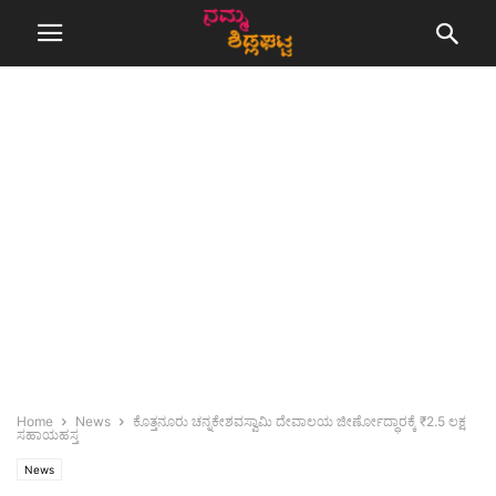
Home
News
ಕೊತ್ತನೂರು ಚನ್ನಕೇಶವಸ್ವಾಮಿ ದೇವಾಲಯ ಜೀರ್ಣೋದ್ಧಾರಕ್ಕೆ ₹2.5 ಲಕ್ಷ
ಸಹಾಯಹಸ್ತ
News