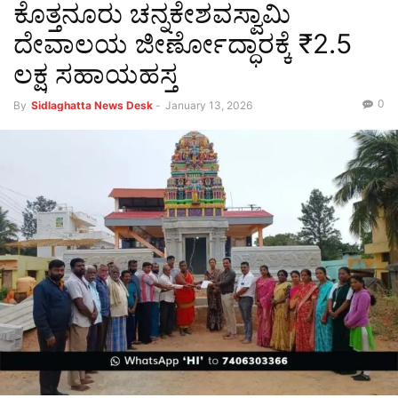
ಕೊತ್ತನೂರು ಚನ್ನಕೇಶವಸ್ವಾಮಿ
ದೇವಾಲಯ ಜೀರ್ಣೋದ್ಧಾರಕ್ಕೆ ₹2.5
ಲಕ್ಷ ಸಹಾಯಹಸ್ತ
0
By
Sidlaghatta News Desk
-
January 13, 2026