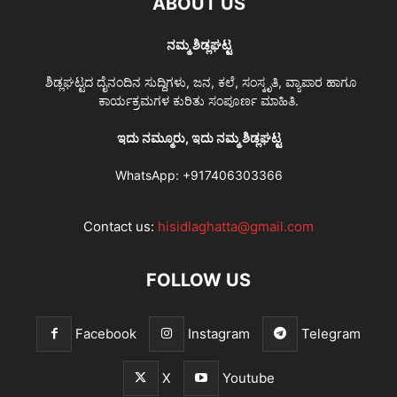
ABOUT US
ನಮ್ಮ ಶಿಡ್ಲಘಟ್ಟ
ಶಿಡ್ಲಘಟ್ಟದ ದೈನಂದಿನ ಸುದ್ದಿಗಳು, ಜನ, ಕಲೆ, ಸಂಸ್ಕೃತಿ, ವ್ಯಾಪಾರ ಹಾಗೂ
ಕಾರ್ಯಕ್ರಮಗಳ ಕುರಿತು ಸಂಪೂರ್ಣ ಮಾಹಿತಿ.
ಇದು ನಮ್ಮೂರು, ಇದು ನಮ್ಮ ಶಿಡ್ಲಘಟ್ಟ
WhatsApp:
+917406303366
Contact us:
hisidlaghatta@gmail.com
FOLLOW US
Facebook
Instagram
Telegram
X
Youtube