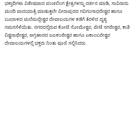
ಭಕ್ತಾದಿಗಳು ವಿಶೇಷವಾದ ಪಂಚಲಿಂಗ ಕ್ಷೇತ್ರಗಳನ್ನು ದರ್ಶನ ಮಾಡಿ, ಸಾವಿರಾರು
ಮಂದಿ ಪಾದಯಾತ್ರೆ ಮಾಡುತ್ತಲೇ ವೀರಾಪುರದ ಗವಿಗಂಗಾಧರೇಶ್ವರ ಹಾಗೂ
ಬೂದಾಳದ ಮಲೆಮಲ್ಲೇಶ್ವರ ದೇವಾಲಯಗಳ ಕಡೆಗೆ ತೆರಳಿದ ದೃಶ್ಯ
ಗಮನಸೆಳೆಯಿತು. ನಗರದಲ್ಲಿರುವ ಕೋಟೆ ಸೋಮೇಶ್ವರ, ಪೇಟೆ ನಗರೇಶ್ವರ, ಕಾಶಿ
ವಿಶ್ವನಾಥೇಶ್ವರ, ಅಗ್ರಹಾರದ ಜಲಕಂಠೇಶ್ವರ ಹಾಗೂ ಏಕಾಂಬರೇಶ್ವರ
ದೇವಾಲಯಗಳಲ್ಲಿ ಭಕ್ತರು ನಿಂತು ಪೂಜೆ ಸಲ್ಲಿಸಿದರು.