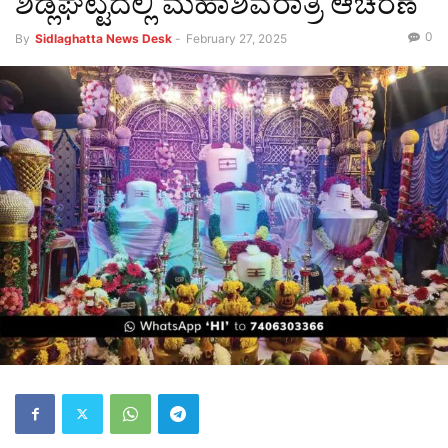
ಶಿಡ್ಲಘಟ್ಟದಲ್ಲಿ ಮಹಾಶಿವರಾತ್ರಿ ಆಚರಣೆ
0
By
Sidlaghatta News Desk
-
February 27, 2025