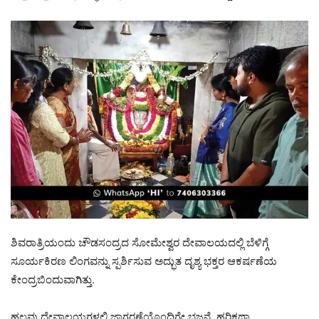
ಶಿವರಾತ್ರಿಯಂದು ಚೌಡಸಂದ್ರದ ಸೋಮೇಶ್ವರ ದೇವಾಲಯದಲ್ಲಿ ಬೆಳಿಗ್ಗೆ
ಸೂರ್ಯಕಿರಣ ಲಿಂಗವನ್ನು ಸ್ಪರ್ಶಿಸುವ ಅದ್ಭುತ ದೃಶ್ಯ ಭಕ್ತರ ಆಕರ್ಷಣೆಯ
ಕೇಂದ್ರಬಿಂದುವಾಗಿತ್ತು.
ಹಲವು ದೇವಾಲಯಗಳಲ್ಲಿ ಜಾಗರಣೆಯೊಂದಿಗೇ ಭಜನೆ, ಹರಿಕಥಾ