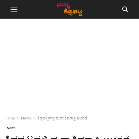
Home
News
ಶಿಡ್ಲಘಟ್ಟದಲ್ಲಿ ಮಹಾಶಿವರಾತ್ರಿ ಆಚರಣೆ
News