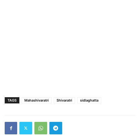
TAGS
Mahashivaratri
Shivaratri
sidlaghatta