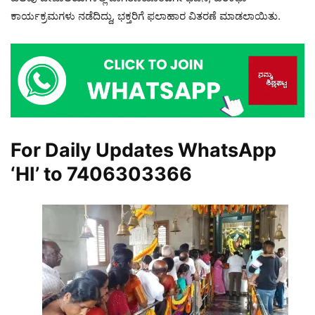
ಕಾರ್ಯಕ್ರಮಗಳು ನಡೆದಿದ್ದು, ಭಕ್ತರಿಗೆ ಫಲಾಹಾರ ವಿತರಣೆ ಮಾಡಲಾಯಿತು.
For Daily Updates WhatsApp
‘HI’ to
7406303366