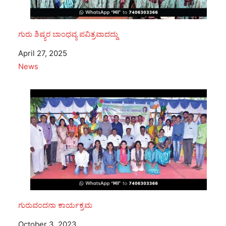
ಗುರು ಶಿಷ್ಯರ ಬಾಂಧವ್ಯ ಪವಿತ್ರವಾದದ್ದು
Date
April 27, 2025
In relation to
News
ಗುರುವಂದನಾ ಕಾರ್ಯಕ್ರಮ
Date
October 3, 2023