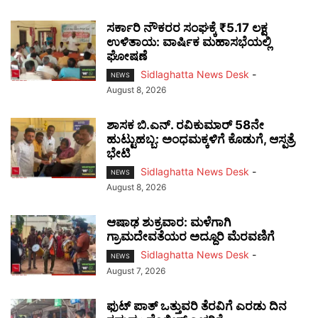
ಸರ್ಕಾರಿ ನೌಕರರ ಸಂಘಕ್ಕೆ ₹5.17 ಲಕ್ಷ
ಉಳಿತಾಯ: ವಾರ್ಷಿಕ ಮಹಾಸಭೆಯಲ್ಲಿ
ಘೋಷಣೆ
Sidlaghatta News Desk
-
NEWS
August 8, 2026
ಶಾಸಕ ಬಿ.ಎನ್. ರವಿಕುಮಾರ್ 58ನೇ
ಹುಟ್ಟುಹಬ್ಬ: ಅಂಧಮಕ್ಕಳಿಗೆ ಕೊಡುಗೆ, ಆಸ್ಪತ್ರೆ
ಭೇಟಿ
Sidlaghatta News Desk
-
NEWS
August 8, 2026
ಆಷಾಢ ಶುಕ್ರವಾರ: ಮಳೆಗಾಗಿ
ಗ್ರಾಮದೇವತೆಯರ ಅದ್ದೂರಿ ಮೆರವಣಿಗೆ
Sidlaghatta News Desk
-
NEWS
August 7, 2026
ಫುಟ್‌ ಪಾತ್ ಒತ್ತುವರಿ ತೆರವಿಗೆ ಎರಡು ದಿನ