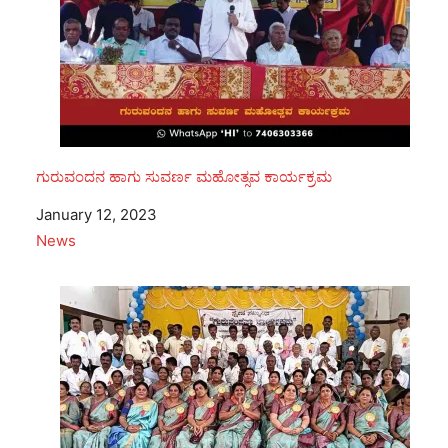
ಗುರುವಂದನ ಹಾಗು ಸುವರ್ಣ ಮಹೋತ್ಸವ ಕಾರ್ಯಕ್ರಮ
Date
January 12, 2023
In relation to
News