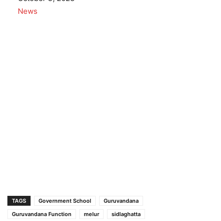
In relation to
News
TAGS
Government School
Guruvandana
Guruvandana Function
melur
sidlaghatta