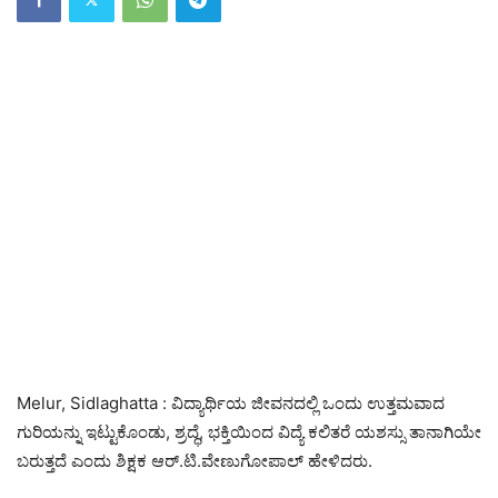
Melur, Sidlaghatta : ವಿದ್ಯಾರ್ಥಿಯ ಜೀವನದಲ್ಲಿ ಒಂದು ಉತ್ತಮವಾದ
ಗುರಿಯನ್ನು ಇಟ್ಟುಕೊಂಡು, ಶ್ರದ್ಧೆ, ಭಕ್ತಿಯಿಂದ ವಿದ್ಯೆ ಕಲಿತರೆ ಯಶಸ್ಸು ತಾನಾಗಿಯೇ
ಬರುತ್ತದೆ ಎಂದು ಶಿಕ್ಷಕ ಆರ್.ಟಿ.ವೇಣುಗೋಪಾಲ್ ಹೇಳಿದರು.