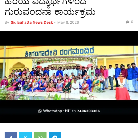
ಹಿರಿಯ ವಿದ್ಯಾರ್ಥಿಗಳಿಂದ
ಗುರುವಂದನಾ ಕಾರ್ಯಕ್ರಮ
0
By
Sidlaghatta News Desk
-
May 8, 2026