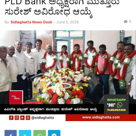
PLD Bank ಅಧ್ಯಕ್ಷರಾಗಿ ಮುತ್ತೂರು
ಸುರೇಶ್ ಅವಿರೋಧ ಆಯ್ಕೆ
0
By
Sidlaghatta News Desk
-
June 5, 2026