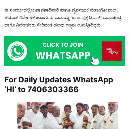
ಈ ಸಂದರ್ಭದಲ್ಲಿ ಚುನಾವಣಾಧಿಕಾರಿ ಹಾಗೂ ವ್ಯವಸ್ಥಾಪಕ ವೇಣುಗೋಪಾಲ್,
ಚಿಮುಲ್ ನಿರ್ದೇಶಕ ಹುಜಗೂರು ರಾಮಯ್ಯ, ಉಪಾಧ್ಯಕ್ಷ ಡಿ.ಎನ್. ರಾಮಚಂದ್ರ
ಹಾಗೂ ನಿರ್ದೇಶಕರು ಸೇರಿದಂತೆ ಹಲವು ಗಣ್ಯರು ಉಪಸ್ಥಿತರಿದ್ದರು.
For Daily Updates WhatsApp
‘HI’ to
7406303366