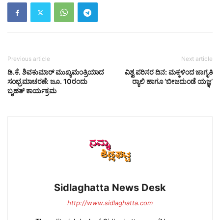
Previous article
Next article
ಡಿ.ಕೆ. ಶಿವಕುಮಾರ್ ಮುಖ್ಯಮಂತ್ರಿಯಾದ
ವಿಶ್ವ ಪರಿಸರ ದಿನ: ಮಕ್ಕಳಿಂದ ಜಾಗೃತಿ
ಸಂಭ್ರಮಾಚರಣೆ: ಜೂ. 10ರಂದು
ರ‍್ಯಾಲಿ ಹಾಗೂ ‘ಬೀಜದುಂಡೆ ಯಜ್ಞ’
ಬೃಹತ್ ಕಾರ್ಯಕ್ರಮ
Sidlaghatta News Desk
http://www.sidlaghatta.com