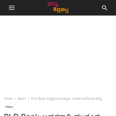
Home
News
PLD Bank ಅಧ್ಯಕ್ಷರಾಗಿ ಮುತ್ತೂರು ಸುರೇಶ್ ಅವಿರೋಧ ಆಯ್ಕೆ
News