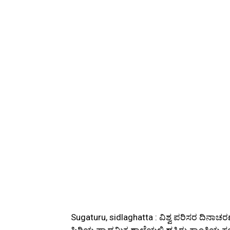
Sugaturu, sidlaghatta : ವಿಶ್ವ ಪರಿಸರ ದಿನ
ಹಿರಿಯ ಪ್ರಾಥಮಿಕ ಶಾಲೆಯಲ್ಲಿ ಹಸಿರು ಕ್ರಾಂತಿ