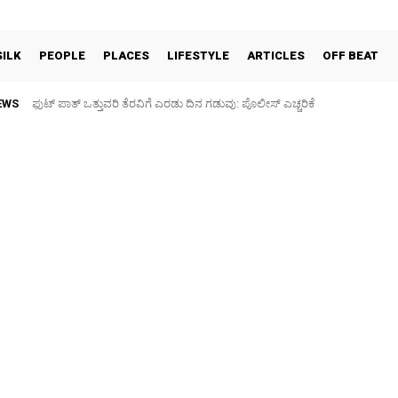
SILK
PEOPLE
PLACES
LIFESTYLE
ARTICLES
OFF BEAT
EWS
ಫುಟ್‌ ಪಾತ್ ಒತ್ತುವರಿ ತೆರವಿಗೆ ಎರಡು ದಿನ ಗಡುವು: ಪೊಲೀಸ್ ಎಚ್ಚರಿಕೆ