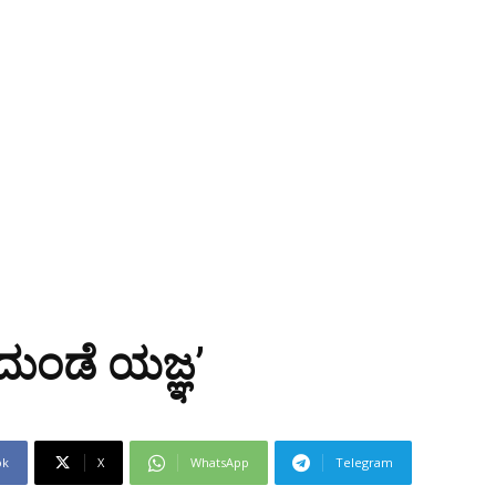
ಜದುಂಡೆ ಯಜ್ಞ’
ok
X
WhatsApp
Telegram