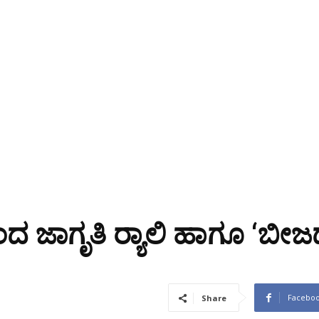
ಿಂದ ಜಾಗೃತಿ ರ‍್ಯಾಲಿ ಹಾಗೂ ‘ಬೀ
Facebo
Share