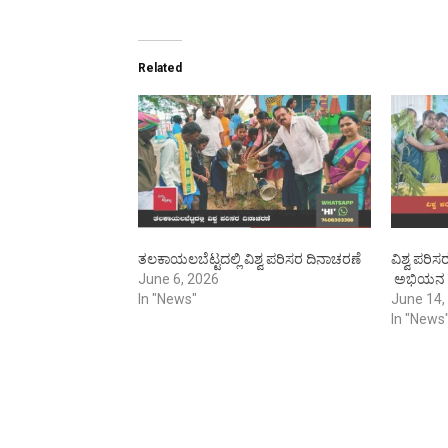
Related
ತಲಕಾಯಲಬೆಟ್ಟದಲ್ಲಿ ವಿಶ್ವ ಪರಿಸರ ದಿನಾಚರಣೆ
ವಿಶ್ವ ಪರಿ
June 6, 2026
ಅಭಿಯನ
In "News"
June 14,
In "News