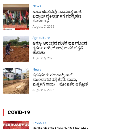
News
ಶಾಲಾ ಹಂತದಲ್ಲೇ ನಾಯಕತ್ವ ಪಾಠ:
ವಿದ್ಯಾರ್ಥಿ ಪ್ರತಿನಿಧಿಗಳಿಗೆ ಪದಗ್ರಹಣ
ಸಮಾರಂಭ
August 7, 2026
Agriculture
ಆಗಸ್ಟ್ ಆರಂಭದ ಮಳೆಗೆ ಹರ್ಷಗೊಂಡ
ರೈತರು: ರಾಗಿ, ಜೋಳ, ಅವರೆ ಬಿತ್ತನೆ
ಚುರುಕು
August 6, 2026
News
ಕನಕನಗರ: ಗರುಡಾದ್ರಿ ಶಾಲೆ
ಮುಂಭಾಗದ ರಸ್ತೆ ಕೆಸರುಮಯ,
ಮಕ್ಕಳಿಗೆ ಗಾಯ – ಪೋಷಕರ ಆಕ್ರೋಶ
August 6, 2026
COVID-19
Covid-19
Sidlaghatta Covid-19 Update-