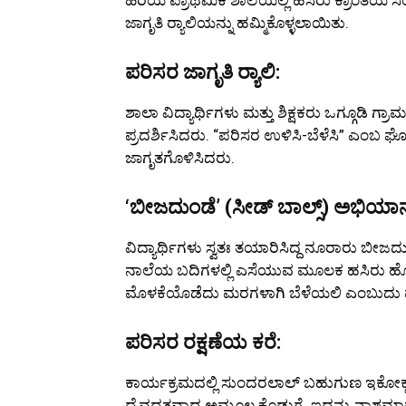
ಜಾಗೃತಿ ರ‍್ಯಾಲಿಯನ್ನು ಹಮ್ಮಿಕೊಳ್ಳಲಾಯಿತು.
ಪರಿಸರ ಜಾಗೃತಿ ರ‍್ಯಾಲಿ:
ಶಾಲಾ ವಿದ್ಯಾರ್ಥಿಗಳು ಮತ್ತು ಶಿಕ್ಷಕರು ಒಗ್ಗೂಡಿ ಗ್ರಾ
ಪ್ರದರ್ಶಿಸಿದರು. “ಪರಿಸರ ಉಳಿಸಿ-ಬೆಳೆಸಿ” ಎಂಬ ಘೋಷಣ
ಜಾಗೃತಗೊಳಿಸಿದರು.
‘ಬೀಜದುಂಡೆ’ (ಸೀಡ್ ಬಾಲ್ಸ್) ಅಭಿಯಾ
ವಿದ್ಯಾರ್ಥಿಗಳು ಸ್ವತಃ ತಯಾರಿಸಿದ್ದ ನೂರಾರು ಬೀ
ನಾಲೆಯ ಬದಿಗಳಲ್ಲಿ ಎಸೆಯುವ ಮೂಲಕ ಹಸಿರು ಹೊ
ಮೊಳಕೆಯೊಡೆದು ಮರಗಳಾಗಿ ಬೆಳೆಯಲಿ ಎಂಬುದು ಮ
ಪರಿಸರ ರಕ್ಷಣೆಯ ಕರೆ:
ಕಾರ್ಯಕ್ರಮದಲ್ಲಿ ಸುಂದರಲಾಲ್ ಬಹುಗುಣ ಇಕೋಕ್ಲಬ
ದೈವದತ್ತವಾದ ಅಮೂಲ್ಯ ಕೊಡುಗೆ. ಇದನ್ನು ನಾಶಮಾಡ