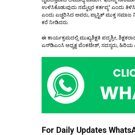
ಉಳಿಸಿಕೊಡುವುದು ನಮ್ಮೆಲ್ಲರ ಕರ್ತವ್ಯ” ಎಂದು ತಿಳಿಸಿದ
ಎಂದು ಎಚ್ಚರಿಸಿದ ಅವರು, ಪ್ಲಾಸ್ಟಿಕ್ ಮುಕ್ತ ಸಮಾಜ
ಕರೆ ನೀಡಿದರು.
ಈ ಕಾರ್ಯಕ್ರಮದಲ್ಲಿ ಮುಖ್ಯಶಿಕ್ಷಕಿ ಪದ್ಮಶ್ರೀ, ಶಿಕ
ಎಸ್‌ಡಿಎಂಸಿ ಅಧ್ಯಕ್ಷ ವೆಂಕಟೇಶ್, ಸದಸ್ಯರು, ಹಿರಿಯ ವಿ
For Daily Updates WhatsA