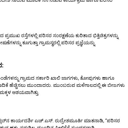
ಮದ ಪ್ರಮುಖ ರಸ್ತೆಗಳಲ್ಲಿ ಪರಿಸರ ಸಂರಕ್ಷಣೆಯ ಕುರಿತಾದ ಭಿತ್ತಿಚಿತ್ರಗಳನ್ನು
ೆಗಳನ್ನು ಕೂಗುತ್ತಾ ಗ್ರಾಮಸ್ಥರಲ್ಲಿ ಪರಿಸರ ಪ್ರಜ್ಞೆಯನ್ನು
ನ:
ಜದುಂಡೆಗಳನ್ನು ಗ್ರಾಮದ ಸರ್ಕಾರಿ ಖಾಲಿ ಜಾಗಗಳು, ತೋಪುಗಳು ಹಾಗೂ
ದಿಕೆ ಹೆಚ್ಚಿಸಲು ಮುಂದಾದರು. ಮುಂಬರುವ ಮಳೆಗಾಲದಲ್ಲಿ ಈ ಬೀಜಗಳು
ಕ್ಕಳ ಆಶಯವಾಗಿತ್ತು.
್‌ನ ಕಾರ್ಯದರ್ಶಿ ಎಚ್.ಎಸ್. ರುದ್ರೇಶಮೂರ್ತಿ ಮಾತನಾಡಿ, “ಪರಿಸರ
ುವ ಹಕ್ಕು ನಮಗಿಲ್ಲ, ಮುಂದಿನ ಪೀಳಿಗೆಗೆ ಸುಂದರವಾಗಿ