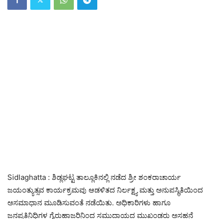
Sidlaghatta : ಶಿಡ್ಲಘಟ್ಟ ತಾಲ್ಲೂಕಿನಲ್ಲಿ ನಡೆದ ಶ್ರೀ ಶಂಕರಾಚಾರ್ಯ
ಜಯಂತ್ಯುತ್ಸವ ಕಾರ್ಯಕ್ರಮವು ಆಡಳಿತದ ನಿರ್ಲಕ್ಷ್ಯ ಮತ್ತು ಅನುಪಸ್ಥಿತಿಯಿಂದ
ಅಸಮಾಧಾನ ಮೂಡಿಸುವಂತೆ ನಡೆಯಿತು. ಅಧಿಕಾರಿಗಳು ಹಾಗೂ
ಜನಪ್ರತಿನಿಧಿಗಳ ಗೈರುಹಾಜರಿನಿಂದ ಸಮುದಾಯದ ಮುಖಂಡರು ಅಸಹನೆ