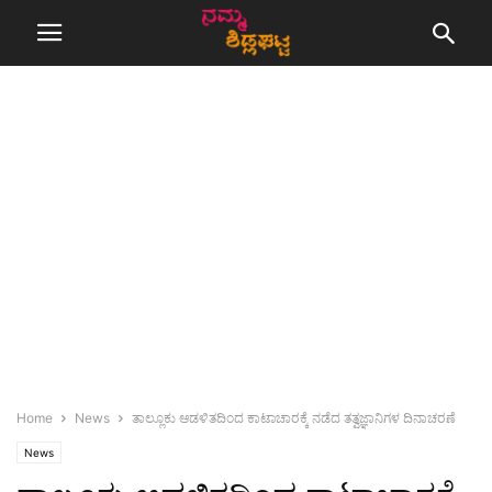
Home
News
ತಾಲ್ಲೂಕು ಆಡಳಿತದಿಂದ ಕಾಟಾಚಾರಕ್ಕೆ ನಡೆದ ತತ್ವಜ್ಞಾನಿಗಳ ದಿನಾಚರಣೆ
News