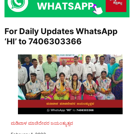
For Daily Updates WhatsApp
‘HI’ to
7406303366
ಮಡಿವಾಳ ಮಾಚಿದೇವರ ಜಯಂತ್ಯುತ್ಸವ