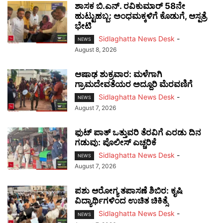
ಶಾಸಕ ಬಿ.ಎನ್. ರವಿಕುಮಾರ್ 58ನೇ
ಹುಟ್ಟುಹಬ್ಬ: ಅಂಧಮಕ್ಕಳಿಗೆ ಕೊಡುಗೆ, ಆಸ್ಪತ್ರೆ
ಭೇಟಿ
Sidlaghatta News Desk
-
NEWS
August 8, 2026
ಆಷಾಢ ಶುಕ್ರವಾರ: ಮಳೆಗಾಗಿ
ಗ್ರಾಮದೇವತೆಯರ ಅದ್ದೂರಿ ಮೆರವಣಿಗೆ
Sidlaghatta News Desk
-
NEWS
August 7, 2026
ಫುಟ್‌ ಪಾತ್ ಒತ್ತುವರಿ ತೆರವಿಗೆ ಎರಡು ದಿನ
ಗಡುವು: ಪೊಲೀಸ್ ಎಚ್ಚರಿಕೆ
Sidlaghatta News Desk
-
NEWS
August 7, 2026
ಪಶು ಆರೋಗ್ಯ ತಪಾಸಣೆ ಶಿಬಿರ: ಕೃಷಿ
ವಿದ್ಯಾರ್ಥಿಗಳಿಂದ ಉಚಿತ ಚಿಕಿತ್ಸೆ
Sidlaghatta News Desk
-
NEWS