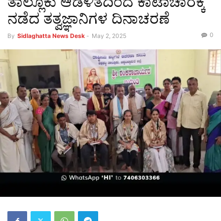
ತಾಲ್ಲೂಕು ಆಡಳಿತದಿಂದ ಕಾಟಾಚಾರಕ್ಕೆ
ನಡೆದ ತತ್ವಜ್ಞಾನಿಗಳ ದಿನಾಚರಣೆ
0
By
Sidlaghatta News Desk
-
May 2, 2025