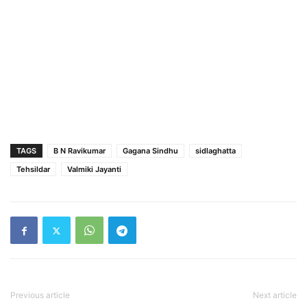
TAGS
B N Ravikumar
Gagana Sindhu
sidlaghatta
Tehsildar
Valmiki Jayanti
Previous article
Next article