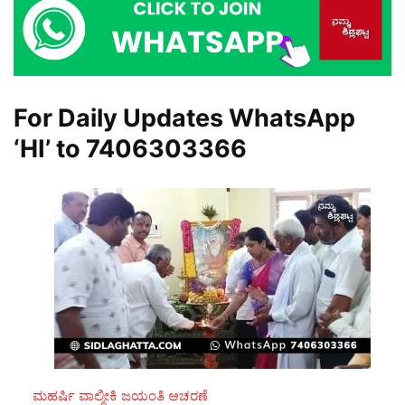
For Daily Updates WhatsApp
‘HI’ to
7406303366
ಮಹರ್ಷಿ ವಾಲ್ಮೀಕಿ ಜಯಂತಿ ಆಚರಣೆ