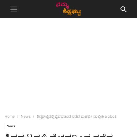
Home
News
ಶಿಡ್ಲಘಟ್ಟದಲ್ಲಿ ವೈಭವದಿಂದ ನಡೆದ ಮಹರ್ಷಿ ವಾಲ್ಮೀಕಿ ಜಯಂತಿ
News