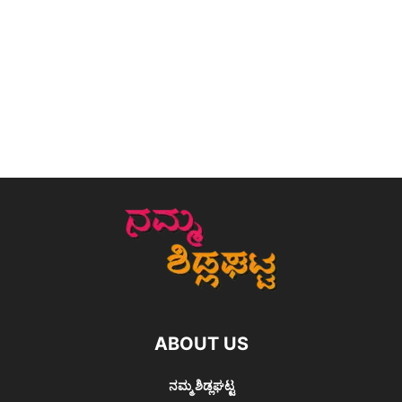
ABOUT US
ನಮ್ಮ ಶಿಡ್ಲಘಟ್ಟ