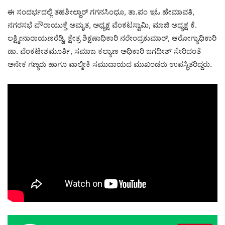
ಈ ಸಂದರ್ಭದಲ್ಲಿ ತಹಶೀಲ್ದಾರ್ ಗಗನಸಿಂಧೂ, ತಾ.ಪಂ ಇಓ ಹೇಮಾವತಿ,
ನಗರಸಭೆ ಪೌರಾಯುಕ್ತೆ ಅಮೃತ, ಅಧ್ಯಕ್ಷ ವೆಂಕಟಸ್ವಾಮಿ, ಮಾಜಿ ಅಧ್ಯಕ್ಷ ಕೆ.
ಲಕ್ಷ್ಮೀನಾರಾಯಣರೆಡ್ಡಿ, ಕ್ಷೇತ್ರ ಶಿಕ್ಷಣಾಧಿಕಾರಿ ನರೇಂದ್ರಕುಮಾರ್, ಆರೋಗ್ಯಾಧಿಕಾರಿ
ಡಾ. ವೆಂಕಟೇಶಮೂರ್ತಿ, ಸಮಾಜ ಕಲ್ಯಾಣ ಅಧಿಕಾರಿ ಜಗದೀಶ್ ಸೇರಿದಂತೆ
ಅನೇಕ ಗಣ್ಯರು ಹಾಗೂ ವಾಲ್ಮೀಕಿ ಸಮುದಾಯದ ಮುಖಂಡರು ಉಪಸ್ಥಿತರಿದ್ದರು.