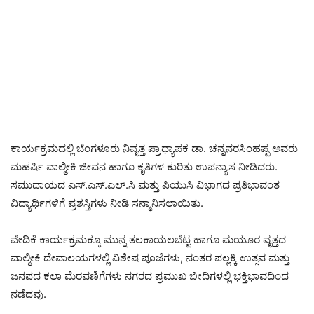
ಕಾರ್ಯಕ್ರಮದಲ್ಲಿ ಬೆಂಗಳೂರು ನಿವೃತ್ತ ಪ್ರಾಧ್ಯಾಪಕ ಡಾ. ಚನ್ನನರಸಿಂಹಪ್ಪ ಅವರು
ಮಹರ್ಷಿ ವಾಲ್ಮೀಕಿ ಜೀವನ ಹಾಗೂ ಕೃತಿಗಳ ಕುರಿತು ಉಪನ್ಯಾಸ ನೀಡಿದರು.
ಸಮುದಾಯದ ಎಸ್.ಎಸ್.ಎಲ್.ಸಿ ಮತ್ತು ಪಿಯುಸಿ ವಿಭಾಗದ ಪ್ರತಿಭಾವಂತ
ವಿದ್ಯಾರ್ಥಿಗಳಿಗೆ ಪ್ರಶಸ್ತಿಗಳು ನೀಡಿ ಸನ್ಮಾನಿಸಲಾಯಿತು.
ವೇದಿಕೆ ಕಾರ್ಯಕ್ರಮಕ್ಕೂ ಮುನ್ನ ತಲಕಾಯಲಬೆಟ್ಟ ಹಾಗೂ ಮಯೂರ ವೃತ್ತದ
ವಾಲ್ಮೀಕಿ ದೇವಾಲಯಗಳಲ್ಲಿ ವಿಶೇಷ ಪೂಜೆಗಳು, ನಂತರ ಪಲ್ಲಕ್ಕಿ ಉತ್ಸವ ಮತ್ತು
ಜನಪದ ಕಲಾ ಮೆರವಣಿಗೆಗಳು ನಗರದ ಪ್ರಮುಖ ಬೀದಿಗಳಲ್ಲಿ ಭಕ್ತಿಭಾವದಿಂದ
ನಡೆದವು.