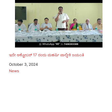
ಇದೇ ಅಕ್ಟೋಬರ್ 17 ರಂದು ಮಹರ್ಷಿ ವಾಲ್ಮೀಕಿ ಜಯಂತಿ
Date
October 3, 2024
In relation to
News