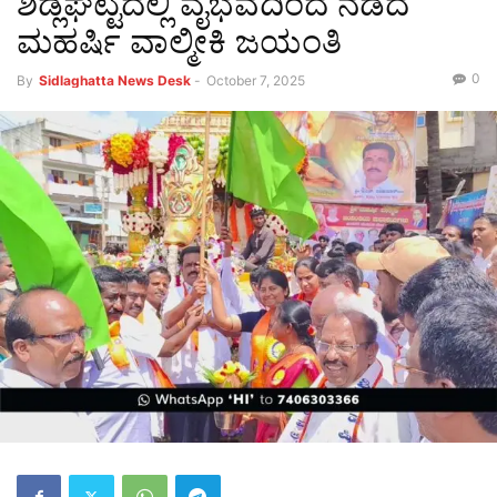
ಶಿಡ್ಲಘಟ್ಟದಲ್ಲಿ ವೈಭವದಿಂದ ನಡೆದ
ಮಹರ್ಷಿ ವಾಲ್ಮೀಕಿ ಜಯಂತಿ
0
By
Sidlaghatta News Desk
-
October 7, 2025