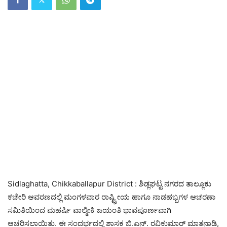
Sidlaghatta, Chikkaballapur District : ಶಿಡ್ಲಘಟ್ಟ ನಗರದ ತಾಲ್ಲೂಕು
ಕಚೇರಿ ಆವರಣದಲ್ಲಿ ಮಂಗಳವಾರ ರಾಷ್ಟ್ರೀಯ ಹಾಗೂ ನಾಡಹಬ್ಬಗಳ ಆಚರಣಾ
ಸಮಿತಿಯಿಂದ ಮಹರ್ಷಿ ವಾಲ್ಮೀಕಿ ಜಯಂತಿ ಭಾವಪೂರ್ಣವಾಗಿ
ಆಚರಿಸಲಾಯಿತು. ಈ ಸಂದರ್ಭದಲ್ಲಿ ಶಾಸಕ ಬಿ.ಎನ್. ರವಿಕುಮಾರ್ ಮಾತನಾಡಿ,