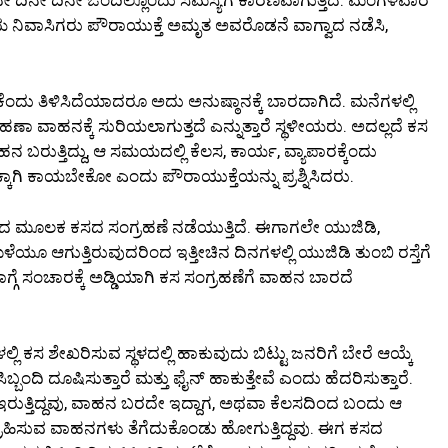
್ತೆಯ ನಿವಾಸಿಗರು ಪೌರಾಯುಕ್ತೆ ಅಮೃತ ಅವರೊಡನೆ ವಾಗ್ವಾದ ನಡೆಸಿ,
ದು ತಿಳಿಸಿದೆಯಾದರೂ ಅದು ಅನುಷ್ಠಾನಕ್ಕೆ ಬಾರದಾಗಿದೆ. ಮನೆಗಳಲ್ಲಿ
ಾ ವಾಹನಕ್ಕೆ ಸುರಿಯಲಾಗುತ್ತದೆ ಎನ್ನುತ್ತಾರೆ ಸ್ಥಳೀಯರು. ಅದಲ್ಲದೆ ಕಸ
ಹನ ಬರುತ್ತಿದ್ದು, ಆ ಸಮಯದಲ್ಲಿ ಕೆಲಸ, ಕಾರ್ಯ, ವ್ಯಾಪಾರಕ್ಕೆಂದು
 ಕಾಯಬೇಕೋ ಎಂದು ಪೌರಾಯುಕ್ತೆಯನ್ನು ಪ್ರಶ್ನಿಸಿದರು.
ನದ ಮೂಲಕ ಕಸದ ಸಂಗ್ರಹಣೆ ನಡೆಯುತ್ತಿದೆ. ಈಗಾಗಲೇ ಯುಜಿಡಿ,
ಳೆಯೂ ಆಗುತ್ತಿರುವುದರಿಂದ ಇತ್ತೀಚಿನ ದಿನಗಳಲ್ಲಿ ಯುಜಿಡಿ ತುಂಬಿ ರಸ್ತೆಗೆ
ಗ್ಗೆ ಸಂಚಾರಕ್ಕೆ ಅಡ್ಡಿಯಾಗಿ ಕಸ ಸಂಗ್ರಹಣೆಗೆ ವಾಹನ ಬಾರದೆ
್ಲಿ ಕಸ ಶೇಖರಿಸುವ ಸ್ಥಳದಲ್ಲಿ ಹಾಕುವುದು ಬಿಟ್ಟು ಜನರಿಗೆ ಬೇರೆ ಆಯ್ಕೆ
ಬಂದಿ ದೂಷಿಸುತ್ತಾರೆ ಮತ್ತು ಫೈನ್ ಹಾಕುತ್ತೇವೆ ಎಂದು ಹೆದರಿಸುತ್ತಾರೆ.
ಇರುತ್ತಿದ್ದವು, ವಾಹನ ಬರದೇ ಇದ್ದಾಗ, ಅಥವಾ ಕೆಲಸದಿಂದ ಬಂದು ಆ
ಸ ಸಂಗ್ರಹಿಸುವ ವಾಹನಗಳು ತೆಗೆದುಕೊಂಡು ಹೋಗುತ್ತಿದ್ದವು. ಈಗ ಕಸದ