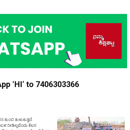
pp ‘HI’ to
7406303366
ಸ ತುಂಬಿ ತುಳುಕುತ್ತಿದೆ
ಬಳ ನೀಡಿಲ್ಲವೆಂದು ಕೆಲಸ