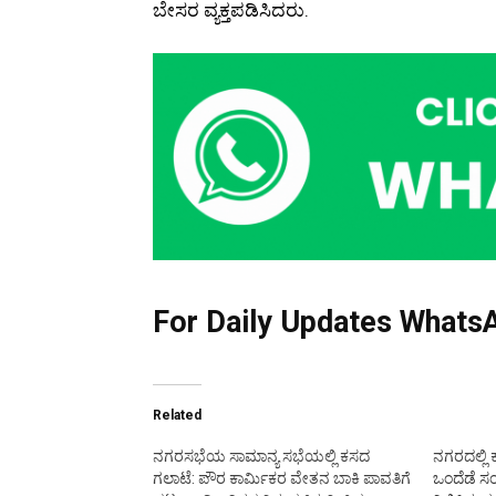
ಬೇಸರ ವ್ಯಕ್ತಪಡಿಸಿದರು.
For Daily Updates WhatsA
Related
ನಗರಸಭೆಯ ಸಾಮಾನ್ಯ ಸಭೆಯಲ್ಲಿ ಕಸದ
ನಗರದಲ್ಲಿ ಕ
ಗಲಾಟೆ: ಪೌರ ಕಾರ್ಮಿಕರ ವೇತನ ಬಾಕಿ ಪಾವತಿಗೆ
ಒಂದೆಡೆ ಸಂ