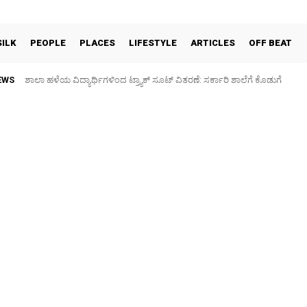
SILK
PEOPLE
PLACES
LIFESTYLE
ARTICLES
OFF BEAT
EWS
ಶಾಲಾ ಹಳೆಯ ವಿದ್ಯಾರ್ಥಿಗಳಿಂದ ಟ್ರ್ಯಾಕ್‌ ಸೂಟ್ ವಿತರಣೆ: ಸರ್ಕಾರಿ ಶಾಲೆಗೆ ಕೊಡುಗೆ
Sidlaghatta Silk Cocoon Market-08/08/2026