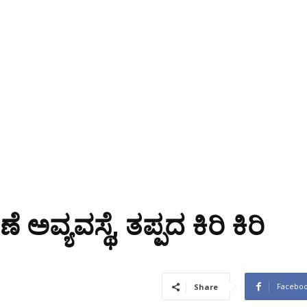
್ಯವಸ್ಥೆ, ತಪ್ಪದ ಕಿರಿ ಕಿರಿ
Facebo
Share