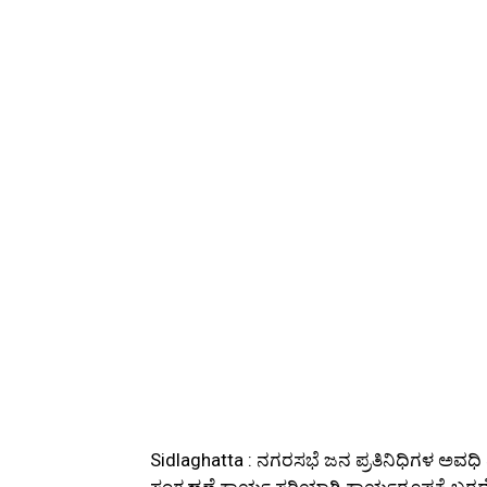
Sidlaghatta : ನಗರಸಭೆ ಜನ ಪ್ರತಿನಿಧಿಗಳ ಅವಧಿ ಮ
ಸಂಗ್ರಹಣೆ ಕಾರ್ಯ ಸರಿಯಾಗಿ ಕಾರ್ಯರೂಪಕ್ಕೆ ಬರದ