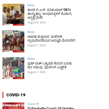
News
ಶಾಸಕ ಬಿ.ಎನ್. ರವಿಕುಮಾರ್ 58ನೇ
ಹುಟ್ಟುಹಬ್ಬ: ಅಂಧಮಕ್ಕಳಿಗೆ ಕೊಡುಗೆ,
ಆಸ್ಪತ್ರೆ ಭೇಟಿ
August 8, 2026
News
ಆಷಾಢ ಶುಕ್ರವಾರ: ಮಳೆಗಾಗಿ
ಗ್ರಾಮದೇವತೆಯರ ಅದ್ದೂರಿ ಮೆರವಣಿಗೆ
August 7, 2026
News
ಫುಟ್‌ ಪಾತ್ ಒತ್ತುವರಿ ತೆರವಿಗೆ ಎರಡು
ದಿನ ಗಡುವು: ಪೊಲೀಸ್ ಎಚ್ಚರಿಕೆ
August 7, 2026
COVID-19
Covid-19
Sidlaghatta Covid-19 Update-