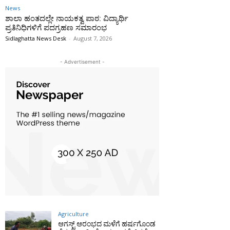
News
ಶಾಲಾ ಹಂತದಲ್ಲೇ ನಾಯಕತ್ವ ಪಾಠ: ವಿದ್ಯಾರ್ಥಿ
ಪ್ರತಿನಿಧಿಗಳಿಗೆ ಪದಗ್ರಹಣ ಸಮಾರಂಭ
Sidlaghatta News Desk
-
August 7, 2026
- Advertisement -
Agriculture
ಆಗಸ್ಟ್ ಆರಂಭದ ಮಳೆಗೆ ಹರ್ಷಗೊಂಡ