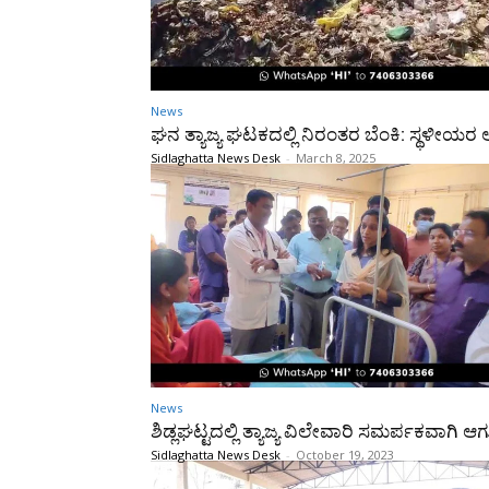
News
ಘನ ತ್ಯಾಜ್ಯ ಘಟಕದಲ್ಲಿ ನಿರಂತರ ಬೆಂಕಿ: ಸ್ಥಳೀಯರ
Sidlaghatta News Desk
-
March 8, 2025
News
ಶಿಡ್ಲಘಟ್ಟದಲ್ಲಿ ತ್ಯಾಜ್ಯ ವಿಲೇವಾರಿ ಸಮರ್ಪಕವಾಗಿ ಆಗುತ್
Sidlaghatta News Desk
-
October 19, 2023