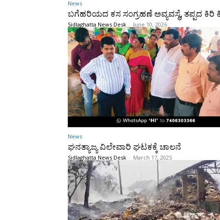
News
ಬಗೆಹರಿಯದ ಕಸ ಸಂಗ್ರಹಣೆ ಅವ್ಯವಸ್ಥೆ, ತಪ್ಪದ ಕಿರಿ ಕ
Sidlaghatta News Desk
-
June 10, 2026
News
ಘನತ್ಯಾಜ್ಯ ವಿಲೇವಾರಿ ಘಟಕಕ್ಕೆ ಚಾಲನೆ
Sidlaghatta News Desk
-
March 17, 2025