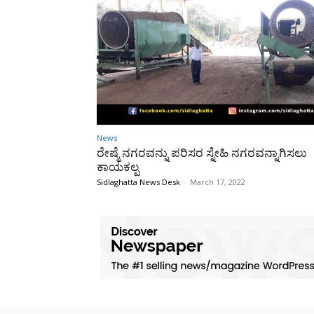
News
ರೇಷ್ಮೆ‌ ನಗರವನ್ನು ಪರಿಸರ ಸ್ನೇಹಿ ನಗರವನ್ನಾಗಿಸಲು
ಕಾಯಕಲ್ಪ
Sidlaghatta News Desk
-
March 17, 2022