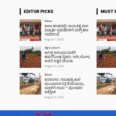
EDITOR PICKS
MUST 
News
ಶಾಲಾ ಹಂತದಲ್ಲೇ ನಾಯಕತ್ವ ಪಾಠ:
ವಿದ್ಯಾರ್ಥಿ ಪ್ರತಿನಿಧಿಗಳಿಗೆ ಪದಗ್ರಹಣ
ಸಮಾರಂಭ
August 7, 2026
Agriculture
ಆಗಸ್ಟ್ ಆರಂಭದ ಮಳೆಗೆ
ಹರ್ಷಗೊಂಡ ರೈತರು: ರಾಗಿ, ಜೋಳ,
ಅವರೆ ಬಿತ್ತನೆ ಚುರುಕು
August 6, 2026
News
ಕನಕನಗರ: ಗರುಡಾದ್ರಿ ಶಾಲೆ
ಮುಂಭಾಗದ ರಸ್ತೆ ಕೆಸರುಮಯ,
ಮಕ್ಕಳಿಗೆ ಗಾಯ – ಪೋಷಕರ
ಆಕ್ರೋಶ
August 6, 2026