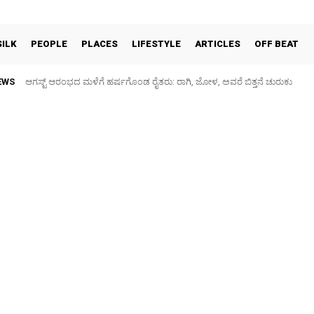
SILK
PEOPLE
PLACES
LIFESTYLE
ARTICLES
OFF BEAT
EWS
ಆಗಸ್ಟ್ ಆರಂಭದ ಮಳೆಗೆ ಹರ್ಷಗೊಂಡ ರೈತರು: ರಾಗಿ, ಜೋಳ, ಅವರೆ ಬಿತ್ತನೆ ಚುರುಕು