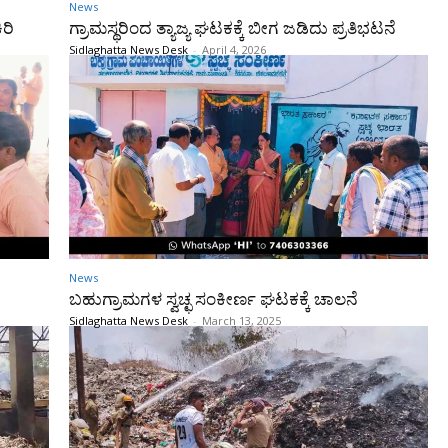
News
ಿರಿ
ಗ್ರಾಮಸ್ಥರಿಂದ ತ್ಯಾಜ್ಯ ಘಟಕಕ್ಕೆ ಬೀಗ ಜಡಿದು ಪ್ರತಿಭಟನೆ
Sidlaghatta News Desk
-
April 4, 2026
News
ಬಹುಗ್ರಾಮಗಳ ಸ್ವಚ್ಛ ಸಂಕೀರ್ಣ ಘಟಕಕ್ಕೆ ಚಾಲನೆ
Sidlaghatta News Desk
-
March 13, 2025