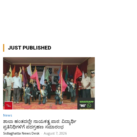
JUST PUBLISHED
News
ಶಾಲಾ ಹಂತದಲ್ಲೇ ನಾಯಕತ್ವ ಪಾಠ: ವಿದ್ಯಾರ್ಥಿ
ಪ್ರತಿನಿಧಿಗಳಿಗೆ ಪದಗ್ರಹಣ ಸಮಾರಂಭ
Sidlaghatta News Desk
-
August 7, 2026