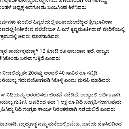
್ದಿ ಮಂಡಳಿ ಅಧ್ಯಕ್ಷ ಅಸಗೋಡು ಜಯಸಿಂಹ ತಿಳಿಸಿದರು.
 ವರ್ಷಗಳು ತುಂಬಿದ ಹಿನ್ನಲೆಯಲ್ಲಿ ತಲಕಾಯಲಬೆಟ್ಟದ ಶ್ರೀಭೂನೀಳಾ
ಿ ಕೀರ್ತಿಶೇಷ ಪಲಿಚೇರ್ಲು ಪಿ.ಎಸ್.ಕೃಷ್ಣಮೂರ್ತಿರಾವ್ ವೇದಿಕೆಯಲ್ಲಿ
್ಯಕ್ರಮದಲ್ಲಿ ಅವರು ಮಾತನಾಡಿದರು.
ಸ್ಕಾರ ಕಾರ್ಯಕ್ರಮಕ್ಕಾಗಿ 12 ಕೋಟಿ ರೂ ಅನುದಾನ ಇದೆ. ರಾಜ್ಯದ
 ನಡೆಸಿಕೊಂಡು ಬರಲಾಗುತ್ತಿದೆ ಎಂದರು.
ೀಡಲಿದ್ದು ಶೇ 20ರಷ್ಟು ಅಂದರೆ 40 ಸಾವಿರ ರೂ ಸಬ್ಸಿಡಿ
ಜನೆಯನ್ನು ಸದುಪಯೋಗಪಡಿಸಿಕೊಳ್ಳಿ ಎಂದು ಮನವಿ ಮಾಡಿದರು.
ನಿಧಿಯನ್ನು ಆರಂಭಿಸಲು ಚಿಂತನೆ ನಡೆದಿದೆ. ರಾಜ್ಯದಲ್ಲಿ ಆರ್ಥಿಕವಾಗಿ,
ು ಗುರ್ತಿಸಿ ಅವರಿಂದ ತಲಾ 1 ಲಕ್ಷ ರೂ ನಿಧಿ ಸಂಗ್ರಹಿಸಲಾಗುವುದು.
ಹಿಸಿದ್ದು ನಿಧಿ ಸಂಗ್ರಹ ಕಾರ್ಯ ನಿರಂತರವಾಗಿ ನಡೆಯಲಿದೆ ಎಂದರು.
ಾತನಾಡಿ, ಬ್ರಾಹ್ಮಣತ್ವ ನಮ್ಮ ಮನೆಯಲ್ಲಿರಬೇಕು, ಮನೆಯ ಹೊಸಿಲಿನಿಂದ