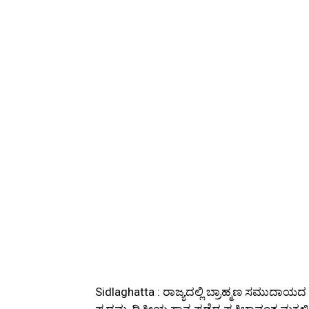
Sidlaghatta : ರಾಜ್ಯದಲ್ಲಿ ಬ್ರಾಹ್ಮಣ ಸಮುದಾಯದ ಪ
ಪ್ರಥಮ, ದ್ವಿತೀಯ ಸ್ಥಾನ ಪಡೆದ ಪ್ರತಿಭಾವಂತ ಮಕ್ಕಳ