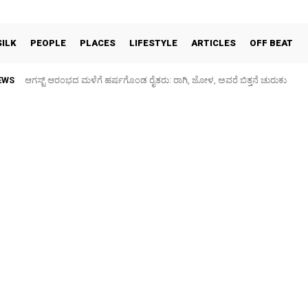
SILK
PEOPLE
PLACES
LIFESTYLE
ARTICLES
OFF BEAT
EWS
ಕನಕನಗರ: ಗರುಡಾದ್ರಿ ಶಾಲೆ ಮುಂಭಾಗದ ರಸ್ತೆ ಕೆಸರುಮಯ, ಮಕ್ಕಳಿಗೆ ಗಾಯ – ಪೋಷಕ