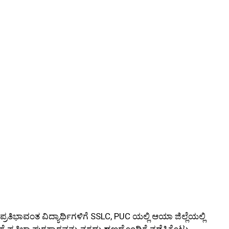
್ರತಿಭಾವಂತ ವಿದ್ಯಾರ್ಥಿಗಳಿಗೆ SSLC, PUC ಯಲ್ಲಿ ಆಯಾ ಜಿಲ್ಲೆಯಲ್ಲಿ
ಿಗೆ ಪ್ರತಿಭಾ ಪುರಸ್ಕಾರವನ್ನು ನಗದು ಹಣದೊಂದಿಗೆ ನಡೆಸಿಕೊಟ್ಟು