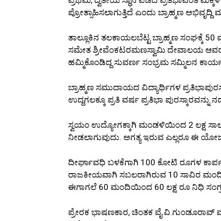
ಪ್ರೋತ್ಸಾಹಿಸಲಾಗುತ್ತಿದೆ ಎಂದು ಬ್ರಾಹ್ಮಣ ಅಭಿವೃದ
ತಾಲ್ಲೂಕಿನ ತಲಕಾಯಲಬೆಟ್ಟ ಬ್ರಾಹ್ಮಣ ಸಂಘಕ್ಕೆ 50
ಸಮೇತ ಶ್ರೀವೆಂಕಟರಮಣಸ್ವಾಮಿ ದೇವಾಲಯ ಆವರಣದಲ್ಲ
ಹಮ್ಮಿಕೊಂಡಿದ್ದ ಸುವರ್ಣ ಸಂಭ್ರಮ ಸಮ್ಮಿಲನ ಕಾರ
ಬ್ರಾಹ್ಮಣ ಸಮುದಾಯದ ವಿದ್ಯಾರ್ಥಿಗಳ ಪ್ರತಿಭಾಪುರ
ಉದ್ದಗಲಕ್ಕೂ ಪ್ರತಿ ವರ್ಷ ಪ್ರತಿಭಾ ಪುರಸ್ಕಾರವನ್ನು
ಸ್ವಯಂ ಉದ್ಯೋಗಕ್ಕಾಗಿ ಮಂಡಳಿಯಿಂದ 2 ಲಕ್ಷ ಸಾಲ ನ
ನೀಡಲಾಗುವುದು. ಅಗತ್ಯ ಇರುವ ಎಲ್ಲರೂ ಈ ಯೋ
ದೀರ್ಘಾವಧಿ ಬಳಕೆಗಾಗಿ 100 ಕೋಟಿ ರೂಗಳ ಕಾರ್ಪಸ್ 
ರಾಜಕೀಯವಾಗಿ ಸಬಲರಾಗಿರುವ 10 ಸಾವಿರ ಮಂದಿಯನ್ನ
ಈಗಾಗಲೆ 60 ಮಂದಿಯಿಂದ 60 ಲಕ್ಷ ರೂ ನಿಧಿ ಸಂಗ್ರ
ಪ್ರೇರಕ ಭಾಷಣಕಾರ, ಚಿಂತಕ ವೈ.ವಿ.ಗುಂಡೂರಾವ್ ಮ