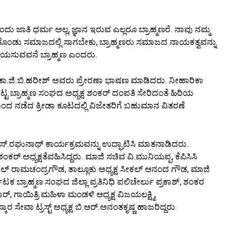
ು ಜಾತಿ ಧರ್ಮ ಅಲ್ಲ, ಜ್ಞಾನ ಇರುವ ಎಲ್ಲರೂ ಬ್ರಾಹ್ಮಣರೆ. ನಾವು ನಮ್ಮ
ಿಕೊಂಡು ಸಮಾಜದಲ್ಲಿ ಸಾಗಬೇಕು, ಬ್ರಾಹ್ಮಣರು ಸಮಾಜದ ನಾಯಕತ್ವವನ್ನು
ಿತ ಬಯಸುವವನೆ ಬ್ರಾಹ್ಮಣ ಎಂದರು.
ಡಾ.ಜಿ.ಬಿ.ಹರೀಶ್ ಅವರು ಪ್ರೇರಣಾ ಭಾಷಣ ಮಾಡಿದರು. ನೀಹಾರಿಕಾ
 ಬ್ರಾಹ್ಮಣ ಸಂಘದ ಅಧ್ಯಕ್ಷ ಶಂಕರ್ ದಂಪತಿ ಸೇರಿದಂತೆ ಹಿರಿಯ
ಂದ ನಡೆದ ಕ್ರೀಡಾ ಕೂಟದಲ್ಲಿ ವಿಜೇತರಿಗೆ ಬಹುಮಾನ ವಿತರಣೆ
ಎಸ್.ರಘುನಾಥ್ ಕಾರ್ಯಕ್ರಮವನ್ನು ಉದ್ಘಾಟಿಸಿ ಮಾತನಾಡಿದರು.
ಕರ್ ಅಧ್ಯಕ್ಷತೆವಹಿಸಿದ್ದರು. ಮಾಜಿ ಸಚಿವ ವಿ.ಮುನಿಯಪ್ಪ, ಕೆಪಿಸಿಸಿ
ಸೀಕಲ್ ರಾಮಚಂದ್ರಗೌಡ, ತಾಲ್ಲೂಕು ಅಧ್ಯಕ್ಷ ಸೀಕಲ್ ಆನಂದ ಗೌಡ, ಮಾಜಿ
ಟಕ ಬ್ರಾಹ್ಮಣ ಸಂಘದ ಜಿಲ್ಲಾ ಪ್ರತಿನಿಧಿ ಪಲಿಚೇರ್ಲು ಪ್ರಕಾಶ್, ಶಂಕರ
 ಗಾಯಿತ್ರಿ ಮಹಿಳಾ ಮಂಡಳಿ ಆಧ್ಯಕ್ಷ ವಿಜಯಲಕ್ಷ್ಮಿ,
ಾರ ಸೇವಾ ಟ್ರಸ್ಟ್ ಅಧ್ಯಕ್ಷ ಬಿ.ಆರ್.ಅನಂತಕೃಷ್ಣ ಹಾಜರಿದ್ದರು.