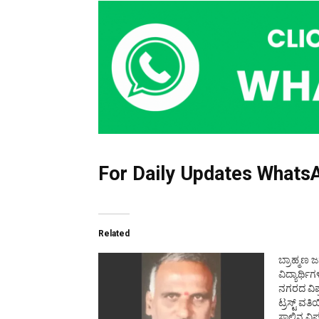
For Daily Updates WhatsA
Related
ಬ್ರಾಹ್ಮಣ
ವಿದ್ಯಾರ್ಥಿಗ
ನಗರದ ವಿಪ್
ಟ್ರಸ್ಟ್ ವ
ಸಾಲಿನ ವಿಪ್