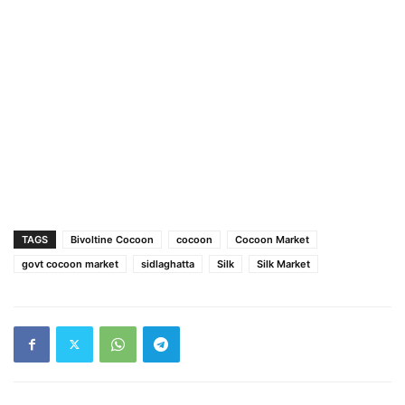
TAGS
Bivoltine Cocoon
cocoon
Cocoon Market
govt cocoon market
sidlaghatta
Silk
Silk Market