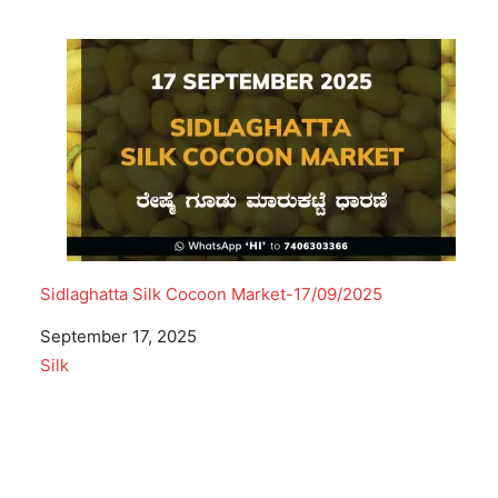
Sidlaghatta Silk Cocoon Market-17/09/2025
Date
September 17, 2025
In relation to
Silk