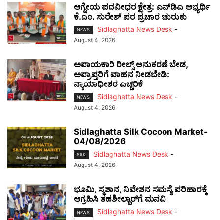
ಆಗ್ನೇಯ ಪದವೀಧರ ಕ್ಷೇತ್ರ: ಎನ್‌ಡಿಎ ಅಭ್ಯರ್ಥಿ
ಕೆ.ಎಂ. ಸುರೇಶ್ ಪರ ಪ್ರಚಾರ ಚುರುಕು
Sidlaghatta News Desk
-
NEWS
August 4, 2026
ಅಪಾಯಕಾರಿ ರೀಲ್ಸ್ ಅನುಕರಣೆ ಬೇಡ,
ಅಪ್ರಾಪ್ತರಿಗೆ ವಾಹನ ನೀಡಬೇಡಿ:
ನ್ಯಾಯಾಧೀಶರ ಎಚ್ಚರಿಕೆ
Sidlaghatta News Desk
-
NEWS
August 4, 2026
Sidlaghatta Silk Cocoon Market-
04/08/2026
Sidlaghatta News Desk
-
SILK
August 4, 2026
ಭೂಮಿ, ಸ್ಮಶಾನ, ನಿವೇಶನ ಸಮಸ್ಯೆ ಪರಿಹಾರಕ್ಕೆ
ಆಗ್ರಹಿಸಿ ತಹಶೀಲ್ದಾರ್‌ಗೆ ಮನವಿ
Sidlaghatta News Desk
-
NEWS