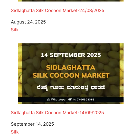
Sidlaghatta Silk Cocoon Market-24/08/2025
Date
August 24, 2025
In relation to
Silk
Sidlaghatta Silk Cocoon Market-14/09/2025
Date
September 14, 2025
In relation to
Silk