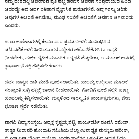
ನಮ್ಮ ದೇಶದಲ್ಲಿ ಆಚರಿಸುವ ಪ್ರತಿ ಹಬ್ಬ ಹರಿದಿನ ಆಚರಣೆ ಸಂಪ್ರದಾಯದ ಹಿಂದೆ
ಅದರದ್ದೇ ಆದ ಅರ್ಥ ಇತಿಹಾಸ ವೈಜ್ಞಾನಿಕ ಕಾರಣಗಳಿವೆ. ಅವುಗಳನ್ನು ಅರಿತು
ಅವುಗಳ ಆಚರಣೆ ಆಗಬೇಕು, ಮೂಢ ನಂಬಿಕೆ ಆಚರಣೆಗೆ ಅವಕಾಶ ಆಗಬಾರದು
ಎಂದರು.
ಶಾಲಾ ಕಾಲೇಜುಗಳಲ್ಲಿ ಕೇವಲ ಪಾಠ ಪ್ರವಚನಗಳಿಗೆ ಸಂಬಂಧಿಸಿದ
ಚಟುವಟಿಕೆಗಳಿಗೆ ಸೀಮಿತವಾಗದೆ ಪಠ್ಯೇತರ ಚಟುವಟಿಕೆಗಳಿಗೂ ಆಧ್ಯತೆ
ನೀಡಬೇಕು, ಮಕ್ಕಳ ದೈಹಿಕ ಮಾನಸಿಕ ಸದೃಢತೆ ಹೆಚ್ಚಬೇಕು, ಆ ಮೂಲಕ ಅವರಲ್ಲಿ
ಜ್ಞಾನಾರ್ಜನೆ ಶಕ್ತಿ ಹೆಚ್ಚಿಸಬೇಕೆಂದರು.
ದವಸ ದಾನ್ಯದ ರಾಶಿ ಮಾಡಿ ಪೂಜಿಸಲಾಯಿತು. ಹಾಲನ್ನು ಉಕ್ಕಿಸುವ ಮೂಲಕ
ಸಂಕ್ರಾಂತಿ ಸುಗ್ಗಿ ಹಬ್ಬಕ್ಕೆ ಚಾಲನೆ ನೀಡಲಾಯಿತು. ಗೋವಿಗೆ ಪೂಜೆ ಸಲ್ಲಿಸಿ ಹಣ್ಣು
ಹಂಪಲನ್ನು ತಿನ್ನಿಸಲಾಯಿತು. ಮಕ್ಕಳಿಂದ ಸಾಂಸ್ಕೃತಿಕ ಕಾರ್ಯಕ್ರಮಗಳು, ವೇಷ
ಭೂಷಣ ಸ್ಪರ್ಧೆ ನಡೆಯಿತು.
ವಾಸವಿ ವಿದ್ಯಾಸಂಸ್ಥೆಯ ಅಧ್ಯಕ್ಷ ಕೃಷ್ಣಯ್ಯಶೆಟ್ಟಿ, ಕಾರ್ಯದರ್ಶಿ ರೂಪಸಿ ರಮೇಶ್,
ಶಾಶ್ವತ ನೀರಾವರಿ ಹೋರಾಟ ಸಮಿತಿಯ ಜಿಲ್ಲಾ ಉಪಾಧ್ಯಕ್ಷ ಮಳ್ಳೂರು ಹರೀಶ್,
ಬಿ.ಎಸ್‌.ಎಫ್ ಯೋಧ ರಾಜೇಶ್, ಖಾಸಗಿ ಶಾಲೆಗಳ ಒಕ್ಕೂಟದ ಅಧ್ಯಕ್ಷ ವಿಸ್ಡಂ