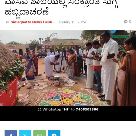
ವಾಸವಿ ಶಾಲೆಯಲ್ಲಿ ಸಂಕ್ರಾಂತಿ ಸುಗ್ಗಿ
ಹಬ್ಬದಾಚರಣೆ
0
By
Sidlaghatta News Desk
-
January 13, 2024