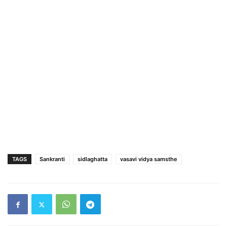
TAGS
Sankranti
sidlaghatta
vasavi vidya samsthe