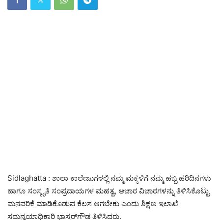
Sidlaghatta : ಶಾಲಾ ಕಾಲೇಜುಗಳಲ್ಲಿ ನಮ್ಮ ಮಕ್ಕಳಿಗೆ ನಮ್ಮ ಹಬ್ಬ ಹರಿದಿನಗಳು
ಹಾಗೂ ಸಂಸ್ಕೃತಿ ಸಂಪ್ರದಾಯಗಳ ಮಹತ್ವ, ಆಚಾರ ವಿಚಾರಗಳನ್ನು ತಿಳಿಸಿಕೊಟ್ಟು
ಮನವರಿಕೆ ಮಾಡಿಕೊಡುವ ಕೆಲಸ ಆಗಬೇಕು ಎಂದು ಶಿಕ್ಷಣ ಇಲಾಖೆ
ಸಮನ್ವಯಾಧಿಕಾರಿ ಭಾಸ್ಕರ್‌ಗೌಡ ತಿಳಿಸಿದರು.