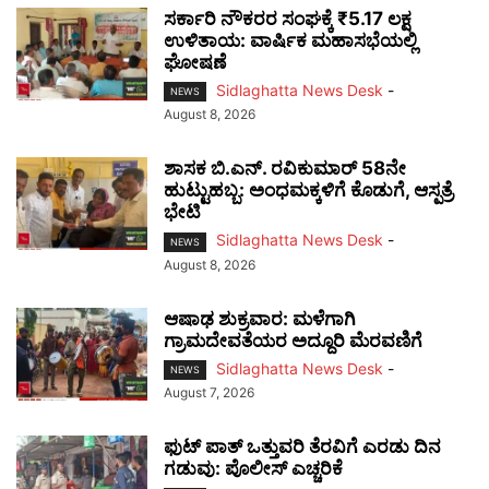
ಸರ್ಕಾರಿ ನೌಕರರ ಸಂಘಕ್ಕೆ ₹5.17 ಲಕ್ಷ
ಉಳಿತಾಯ: ವಾರ್ಷಿಕ ಮಹಾಸಭೆಯಲ್ಲಿ
ಘೋಷಣೆ
Sidlaghatta News Desk
-
NEWS
August 8, 2026
ಶಾಸಕ ಬಿ.ಎನ್. ರವಿಕುಮಾರ್ 58ನೇ
ಹುಟ್ಟುಹಬ್ಬ: ಅಂಧಮಕ್ಕಳಿಗೆ ಕೊಡುಗೆ, ಆಸ್ಪತ್ರೆ
ಭೇಟಿ
Sidlaghatta News Desk
-
NEWS
August 8, 2026
ಆಷಾಢ ಶುಕ್ರವಾರ: ಮಳೆಗಾಗಿ
ಗ್ರಾಮದೇವತೆಯರ ಅದ್ದೂರಿ ಮೆರವಣಿಗೆ
Sidlaghatta News Desk
-
NEWS
August 7, 2026
ಫುಟ್‌ ಪಾತ್ ಒತ್ತುವರಿ ತೆರವಿಗೆ ಎರಡು ದಿನ
ಗಡುವು: ಪೊಲೀಸ್ ಎಚ್ಚರಿಕೆ