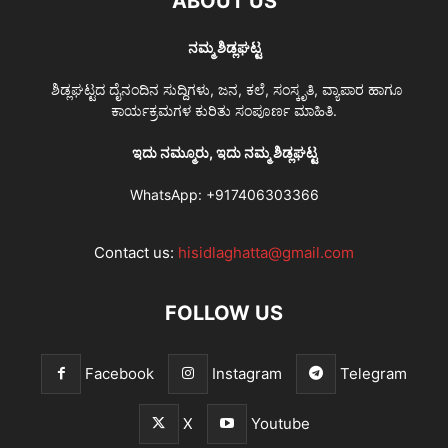
ABOUT US
ನಮ್ಮ ಶಿಡ್ಲಘಟ್ಟ
ಶಿಡ್ಲಘಟ್ಟದ ದೈನಂದಿನ ಸುದ್ದಿಗಳು, ಜನ, ಕಲೆ, ಸಂಸ್ಕೃತಿ, ವ್ಯಾಪಾರ ಹಾಗೂ
ಕಾರ್ಯಕ್ರಮಗಳ ಕುರಿತು ಸಂಪೂರ್ಣ ಮಾಹಿತಿ.
ಇದು ನಮ್ಮೂರು, ಇದು ನಮ್ಮ ಶಿಡ್ಲಘಟ್ಟ
WhatsApp:
+917406303366
Contact us:
hisidlaghatta@gmail.com
FOLLOW US
Facebook
Instagram
Telegram
X
Youtube