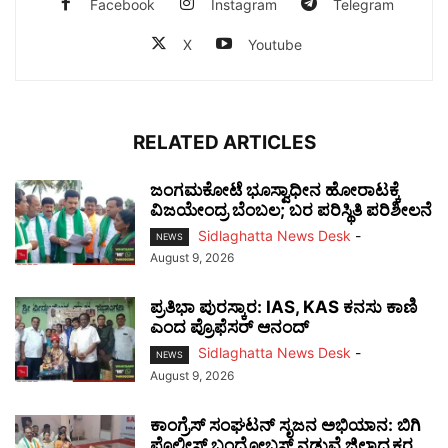
Facebook
Instagram
Telegram
X
Youtube
RELATED ARTICLES
ಜಂಗಮಕೋಟೆ ಭೂಸ್ವಾಧೀನ ಹೋರಾಟಕ್ಕೆ
ವಿಜಯೇಂದ್ರ ಬೆಂಬಲ; ಬರ ಪರಿಸ್ಥಿತಿ ಪರಿಶೀಲನೆ
Sidlaghatta News Desk
-
NEWS
August 9, 2026
ಪ್ರತಿಭಾ ಪುರಸ್ಕಾರ: IAS, KAS ಕನಸು ಕಾಣಿ
ಎಂದ ಪ್ರೊಫೆಸರ್ ಆನಂದ್
Sidlaghatta News Desk
-
NEWS
August 9, 2026
ಕಾಂಗ್ರೆಸ್ ಸಂಘಟನ್ ಸೃಜನ ಅಭಿಯಾನ: ಬಿಗಿ
ಪೊಲೀಸ್ ಬಂದೋಬಸ್ತ್ ನಡುವೆ ಜಿಲ್ಲಾಧ್ಯಕ್ಷರ