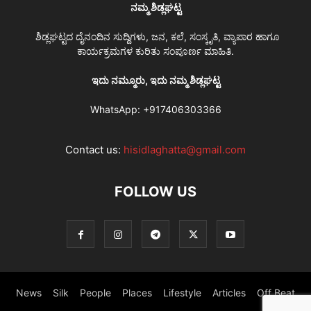
ನಮ್ಮ ಶಿಡ್ಲಘಟ್ಟ
ಶಿಡ್ಲಘಟ್ಟದ ದೈನಂದಿನ ಸುದ್ದಿಗಳು, ಜನ, ಕಲೆ, ಸಂಸ್ಕೃತಿ, ವ್ಯಾಪಾರ ಹಾಗೂ
ಕಾರ್ಯಕ್ರಮಗಳ ಕುರಿತು ಸಂಪೂರ್ಣ ಮಾಹಿತಿ.
ಇದು ನಮ್ಮೂರು, ಇದು ನಮ್ಮ ಶಿಡ್ಲಘಟ್ಟ
WhatsApp:
+917406303366
Contact us:
hisidlaghatta@gmail.com
FOLLOW US
News
Silk
People
Places
Lifestyle
Articles
Off Beat