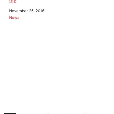
ಭೇಟಿ
Date
November 25, 2016
In relation to
News