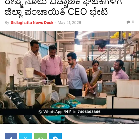
ರೇಷ್ಮೆ ನೂಲು ಬಿಚ್ಚಾಣಿಕೆ ಘಟಕಗಳಿಗೆ
ಜಿಲ್ಲಾ ಪಂಚಾಯಿತಿ CEO ಭೇಟಿ
0
By
Sidlaghatta News Desk
-
May 21, 2026