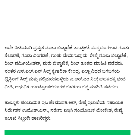
ಅದೇ ರೀತಿಯಾಗಿ ಪ್ರಸ್ತುತ ನೂಲು ಬಿಚ್ಚಾಣಿಕೆ ತಾಂತ್ರಿಕತೆ ಸಂಸ್ಕರಣಗಳಾದ ಗೂಡು
ಶೇಖರಣೆ, ಗೂಡು ವಿಂಗಡಣೆ, ಗೂಡು ಬೇಯಿಸುವುದು, ರೇಷ್ಮೆ ನೂಲು ಬಿಚ್ಚಾಣಿಕೆ,
ರೀಲ್ ಪರ್ಮಿಯೇಶನ್, ಮರು ಬಿಚ್ಚಾಣಿಕೆ, ರೀಲ್ ತೂಕದ ಮಾಹಿತಿ ಪಡೆದರು.
ನಂತರ ಎಸ್.ಎಲ್.ಎನ್ ಸಿಲ್ಕ್ ಕೈಗಾರಿಕಾ ಕೇಂದ್ರ, ಎಲ್ಲಾ ವಿಧದ ಬಗೆಬಗೆಯ
ಟ್ವಿಸ್ಟಿಂಗ್ ಸಿಲ್ಕ್ ಮತ್ತು ನಲ್ಲಿಮರದಹಳ್ಳಿಯ ಎ.ಆರ್.ಎಂ ಸಿಲ್ಕ್ ಘಟಕದಕ್ಕೆ ಭೇಟಿ
ನೀಡಿ, ಆಧುನಿಕ ಯಂತ್ರೋಪಕರಣಗಳ ಬಳಕೆಯ ಬಗ್ಗೆ ಮಾಹಿತಿ ಪಡೆದರು.
ತಾಲ್ಲೂಕು ಪಂಚಾಯಿತಿ ಇಒ ಹೇಮಾವತಿ.ಆರ್, ರೇಷ್ಮೆ ಇಲಾಖೆಯ ಸಹಾಯಕ
ನಿರ್ದೇಶಕ ಉಮೇಶ್.ಎನ್., ನರೇಗಾ ಐಇಸಿ ಸಂಯೋಜಕ ಲೋಕೇಶ, ರೇಷ್ಮೆ
ಇಲಾಖೆ ಸಿಬ್ಬಂದಿ ಹಾಜರಿದ್ದರು.