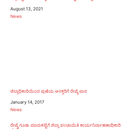
Date
August 13, 2021
In relation to
News
ಜಿಲ್ಲಾಧಿಕಾರಿಯಿಂದ ಪುಣೆಯ ಆಸಕ್ತರಿಗೆ ರೇಷ್ಮೆ ಪಾಠ
Date
January 14, 2017
In relation to
News
ರೇಷ್ಮೆ ಗೂಡು ಮಾರುಕಟ್ಟೆಗೆ ಜಿಲ್ಲಾ ಪಂಚಾಯಿತಿ ಕಾರ್ಯನಿರ್ವಾಹಣಾಧಿಕಾರಿ