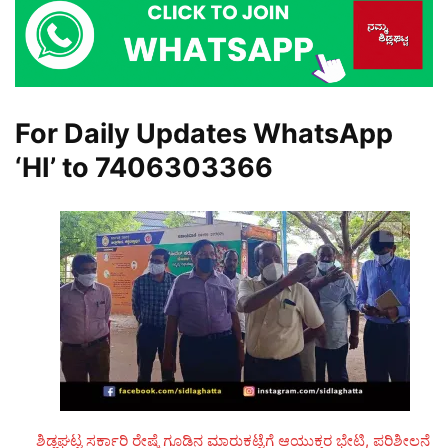
For Daily Updates WhatsApp
‘HI’ to
7406303366
ಶಿಡ್ಲಘಟ್ಟ ಸರ್ಕಾರಿ ರೇಷ್ಮೆ ಗೂಡಿನ ಮಾರುಕಟ್ಟೆಗೆ ಆಯುಕ್ತರ ಭೇಟಿ, ಪರಿಶೀಲನೆ