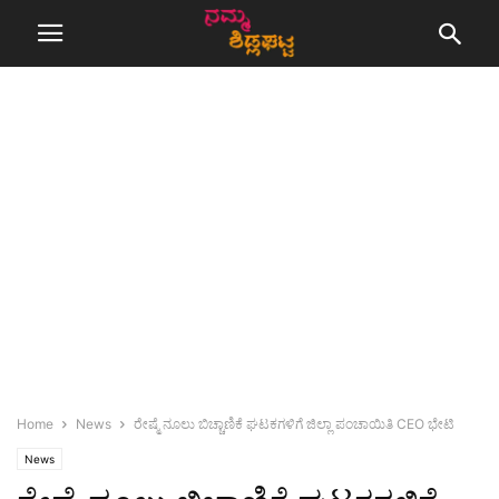
Home
News
ರೇಷ್ಮೆ ನೂಲು ಬಿಚ್ಚಾಣಿಕೆ ಘಟಕಗಳಿಗೆ ಜಿಲ್ಲಾ ಪಂಚಾಯಿತಿ CEO ಭೇಟಿ
News