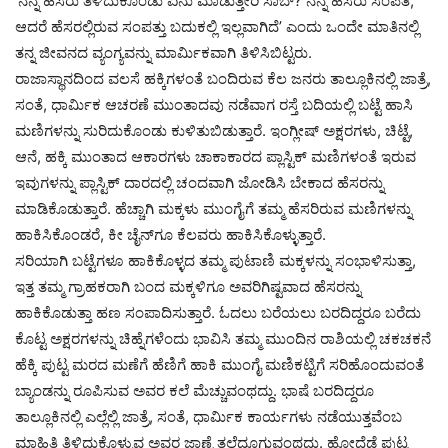
‘ನನ್ನ ಹೆಸರು ತಿಳಿದುಕೊಂಡು ಏನು ಮಾಡುತ್ತೀರಿ ಸಾಬ್? ನನ್ನ ಹೆಸರು ಸಂಪತಿ,
ಆದರೆ ಹೆಸರಲ್ಲಿರುವ ಸಂಪತ್ತು ಬದುಕಲ್ಲಿ ಇಲ್ಲವಾಗಿದೆ’ ಎಂದು ಒಂದೇ ಮಾತಿನಲ್ಲಿ
ತನ್ನ ಜೀವನದ ವ್ಯಂಗ್ಯವನ್ನು ಮಾರ್ಮಿಕವಾಗಿ ತಿಳಿಸಿಬಿಟ್ಟರು.
ರಾಜಾಸ್ಥಾನದಿಂದ ವಲಸೆ ಹಕ್ಕಿಗಳಂತೆ ಬಂದಿರುವ ಕೆಲ ಜನರು ತಾಲ್ಲೂಕಿನಲ್ಲಿ ಜಾತ್ರೆ,
ಸಂತೆ, ಧಾರ್ಮಿಕ ಆಚರಣೆ ಮುಂತಾದವು ನಡೆವಾಗ ರಸ್ತೆ ಬದಿಯಲ್ಲಿ ಬಟ್ಟೆ ಹಾಸಿ
ಮಣಿಗಳನ್ನು ಸುರಿದುಕೊಂಡು ಕುಳಿತುಬಿಡುತ್ತಾರೆ. ಇಂಗ್ಲೀಷ್‌ ಅಕ್ಷರಗಳು, ಚಿಟ್ಟೆ,
ಆನೆ, ಹಕ್ಕಿ ಮುಂತಾದ ಆಕಾರಗಳು ಚಾಕಾಕಾರದ ಪ್ಲಾಸ್ಟಿಕ್‌ ಮಣಿಗಳಂತೆ ಇರುವ
ಇವುಗಳನ್ನು ಪ್ಲಾಸ್ಟಿಕ್‌ ದಾರದಲ್ಲಿ ಚಂದವಾಗಿ ಜೋಡಿಸಿ ಬೇಕಾದ ಹೆಸರನ್ನು
ಮಾಡಿಕೊಡುತ್ತಾರೆ. ಹೆಚ್ಚಾಗಿ ಮಕ್ಕಳು ಮುಂಗೈಗೆ ತಮ್ಮ ಹೆಸರಿರುವ ಮಣಿಗಳನ್ನು
ಹಾಕಿಸಿಕೊಂಡರೆ, ಕೀ ಚೈನ್‌ಗೂ ಕೆಲವರು ಹಾಕಿಸಿಕೊಳ್ಳುತ್ತಾರೆ.
ಸರಿಯಾಗಿ ಬಟ್ಟೆಗಳೂ ಹಾಕಿಕೊಳ್ಳದ ತಮ್ಮ ಪುಟಾಣಿ ಮಕ್ಕಳನ್ನು ಸಂಭಾಳಿಸುತ್ತಾ,
ಇತ್ತ ತಮ್ಮ ಗ್ರಾಹಕರಾಗಿ ಬಂದ ಮಕ್ಕಳಿಗೂ ಅವರಿಗಿಷ್ಟವಾದ ಹೆಸರನ್ನು
ಹಾಕಿಕೊಡುತ್ತಾ ಹಣ ಸಂಪಾದಿಸುತ್ತಾರೆ. ಓದಲು ಬರೆಯಲು ಬರದಿದ್ದರೂ ಬರೆದು
ಕೊಟ್ಟ ಅಕ್ಷರಗಳನ್ನು ಚಿಹ್ನೆಗಳೆಂದು ಭಾವಿಸಿ ತಮ್ಮ ಮುಂದಿನ ರಾಶಿಯಲ್ಲಿ ಚಕಚಕನೆ
ಹೆಕ್ಕಿ ಪುಟ್ಟ ಮರದ ಮಣೆಗೆ ಹೆಣಿಗೆ ಹಾಕಿ ಮುಂಗೈ ಮಣಿಕಟ್ಟಿಗೆ ಸರಿಹೊಂದುವಂತೆ
ಬ್ಯಾಂಡನ್ನು ರೂಪಿಸುವ ಅವರ ಕಲೆ ಮೆಚ್ಚುವಂಥದ್ದು. ಭಾಷೆ ಬರದಿದ್ದರೂ
ತಾಲ್ಲೂಕಿನಲ್ಲಿ ಎಲ್ಲೆಲ್ಲಿ ಜಾತ್ರೆ, ಸಂತೆ, ಧಾರ್ಮಿಕ ಕಾರ್ಯಗಳು ನಡೆಯುತ್ತವೆಂಬ
ಮಾಹಿತಿ ತಿಳಿದುಕೊಳ್ಳುವ ಅವರ ಜಾಣ್ಮೆ ತಲೆದೂಗುವಂಥದ್ದು. ಹೋದೆಡೆ ಪುಟ್ಟ