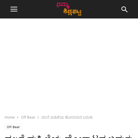
Home
Off Beat
ವಲಸೆ ಮಹಿಳೆಯ ಹೋರಾಟದ ಬದುಕು
Off Beat