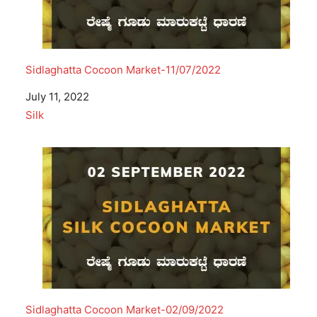
Sidlaghatta Cocoon Market-11/07/2022
Date
July 11, 2022
In relation to
Silk
Sidlaghatta Cocoon Market-02/09/2022