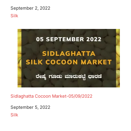
Date
September 2, 2022
In relation to
Silk
Sidlaghatta Cocoon Market-05/09/2022
Date
September 5, 2022
In relation to
Silk