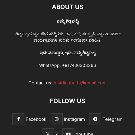
ABOUT US
ನಮ್ಮ ಶಿಡ್ಲಘಟ್ಟ
ಶಿಡ್ಲಘಟ್ಟದ ದೈನಂದಿನ ಸುದ್ದಿಗಳು, ಜನ, ಕಲೆ, ಸಂಸ್ಕೃತಿ, ವ್ಯಾಪಾರ ಹಾಗೂ
ಕಾರ್ಯಕ್ರಮಗಳ ಕುರಿತು ಸಂಪೂರ್ಣ ಮಾಹಿತಿ.
ಇದು ನಮ್ಮೂರು, ಇದು ನಮ್ಮ ಶಿಡ್ಲಘಟ್ಟ
WhatsApp:
+917406303366
Contact us:
hisidlaghatta@gmail.com
FOLLOW US
Facebook
Instagram
Telegram
X
Youtube