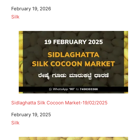
Date
February 19, 2026
In relation to
Silk
Sidlaghatta Silk Cocoon Market-19/02/2025
Date
February 19, 2025
In relation to
Silk