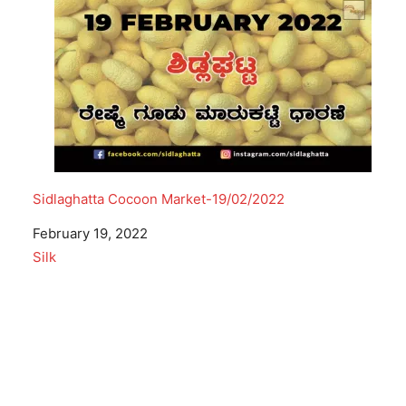
Sidlaghatta Cocoon Market-19/02/2022
Date
February 19, 2022
In relation to
Silk