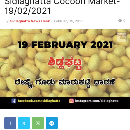
Sidlaghatta Cocoon Market-
19/02/2021
0
By
Sidlaghatta News Desk
-
February 19, 2021