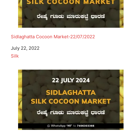
Sidlaghatta Cocoon Market-22/07/2022
Date
July 22, 2022
In relation to
Silk