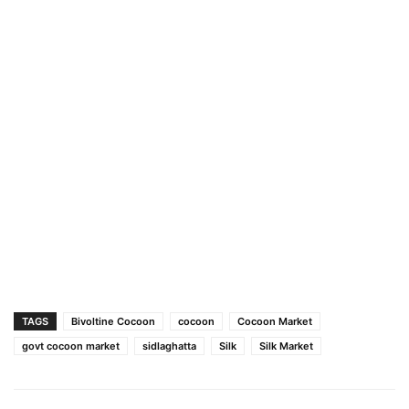
TAGS
Bivoltine Cocoon
cocoon
Cocoon Market
govt cocoon market
sidlaghatta
Silk
Silk Market