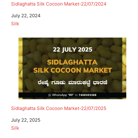
Sidlaghatta Silk Cocoon Market-22/07/2024
Date
July 22, 2024
In relation to
Silk
Sidlaghatta Silk Cocoon Market-22/07/2025
Date
July 22, 2025
In relation to
Silk