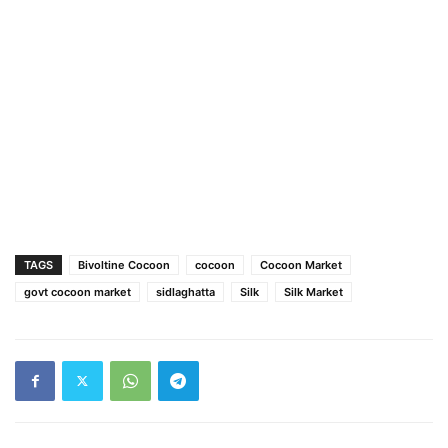
TAGS
Bivoltine Cocoon
cocoon
Cocoon Market
govt cocoon market
sidlaghatta
Silk
Silk Market