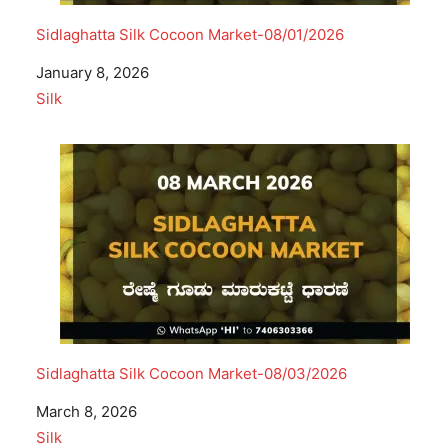
Sidlaghatta Silk Cocoon Market-08/01/2026
Date
January 8, 2026
In relation to
Silk
Sidlaghatta Silk Cocoon Market-08/03/2026
Date
March 8, 2026
In relation to
Silk