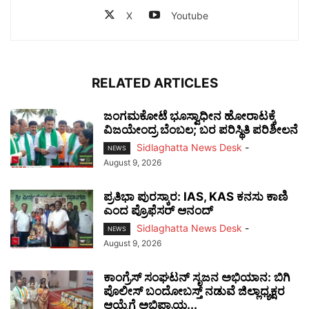
X
Youtube
RELATED ARTICLES
ಜಂಗಮಕೋಟೆ ಭೂಸ್ವಾಧೀನ ಹೋರಾಟಕ್ಕೆ
ವಿಜಯೇಂದ್ರ ಬೆಂಬಲ; ಬರ ಪರಿಸ್ಥಿತಿ ಪರಿಶೀಲನೆ
Sidlaghatta News Desk
-
NEWS
August 9, 2026
ಪ್ರತಿಭಾ ಪುರಸ್ಕಾರ: IAS, KAS ಕನಸು ಕಾಣಿ
ಎಂದ ಪ್ರೊಫೆಸರ್ ಆನಂದ್
Sidlaghatta News Desk
-
NEWS
August 9, 2026
ಕಾಂಗ್ರೆಸ್ ಸಂಘಟನ್ ಸೃಜನ ಅಭಿಯಾನ: ಬಿಗಿ
ಪೊಲೀಸ್ ಬಂದೋಬಸ್ತ್ ನಡುವೆ ಜಿಲ್ಲಾಧ್ಯಕ್ಷರ
ಆಯ್ಕೆಗೆ ಅಭಿಪ್ರಾಯ...