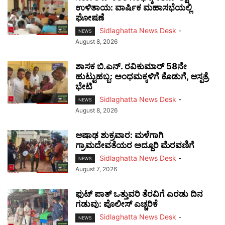
ಉಳಿತಾಯ: ವಾರ್ಷಿಕ ಮಹಾಸಭೆಯಲ್ಲಿ
ಘೋಷಣೆ
Sidlaghatta News Desk
-
NEWS
August 8, 2026
ಶಾಸಕ ಬಿ.ಎನ್. ರವಿಕುಮಾರ್ 58ನೇ
ಹುಟ್ಟುಹಬ್ಬ: ಅಂಧಮಕ್ಕಳಿಗೆ ಕೊಡುಗೆ, ಆಸ್ಪತ್ರೆ
ಭೇಟಿ
Sidlaghatta News Desk
-
NEWS
August 8, 2026
ಆಷಾಢ ಶುಕ್ರವಾರ: ಮಳೆಗಾಗಿ
ಗ್ರಾಮದೇವತೆಯರ ಅದ್ದೂರಿ ಮೆರವಣಿಗೆ
Sidlaghatta News Desk
-
NEWS
August 7, 2026
ಫುಟ್‌ ಪಾತ್ ಒತ್ತುವರಿ ತೆರವಿಗೆ ಎರಡು ದಿನ
ಗಡುವು: ಪೊಲೀಸ್ ಎಚ್ಚರಿಕೆ
Sidlaghatta News Desk
-
NEWS