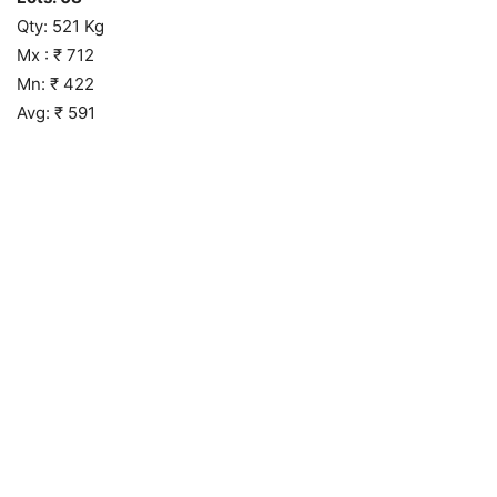
Qty: 521 Kg
Mx : ₹ 712
Mn: ₹ 422
Avg: ₹ 591