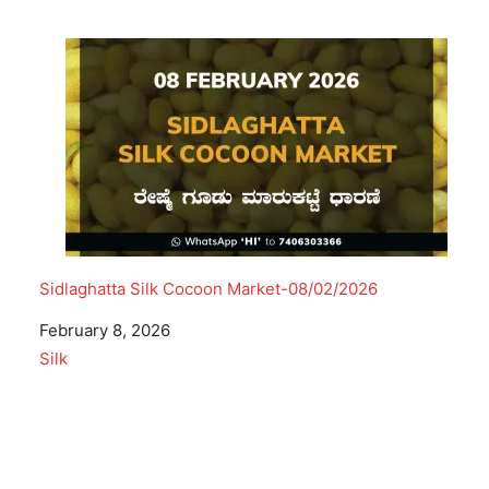
Sidlaghatta Silk Cocoon Market-08/02/2026
Date
February 8, 2026
In relation to
Silk