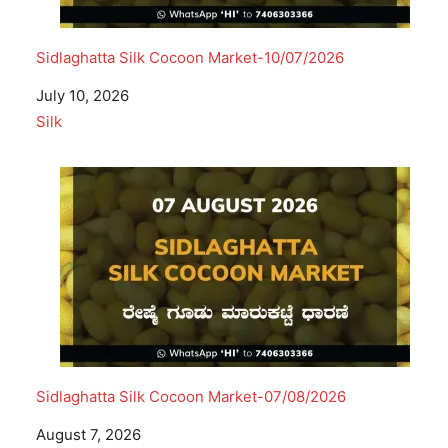
Sidlaghatta Silk Cocoon Market-10/07/2026
Date
July 10, 2026
In relation to
Silk
Sidlaghatta Silk Cocoon Market-07/08/2026
Date
August 7, 2026