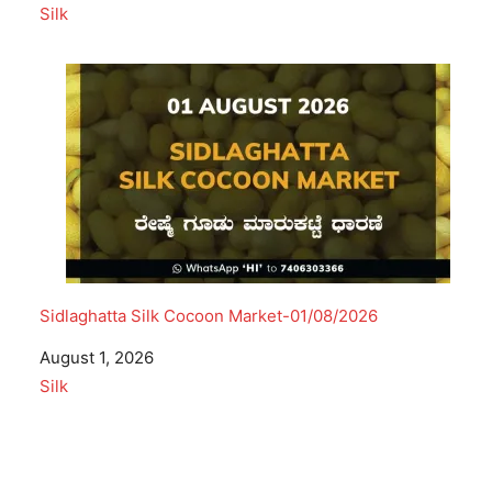
In relation to
Silk
Sidlaghatta Silk Cocoon Market-01/08/2026
Date
August 1, 2026
In relation to
Silk