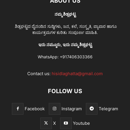
ABOUT US
ನಮ್ಮ ಶಿಡ್ಲಘಟ್ಟ
ಶಿಡ್ಲಘಟ್ಟದ ದೈನಂದಿನ ಸುದ್ದಿಗಳು, ಜನ, ಕಲೆ, ಸಂಸ್ಕೃತಿ, ವ್ಯಾಪಾರ ಹಾಗೂ
ಕಾರ್ಯಕ್ರಮಗಳ ಕುರಿತು ಸಂಪೂರ್ಣ ಮಾಹಿತಿ.
ಇದು ನಮ್ಮೂರು, ಇದು ನಮ್ಮ ಶಿಡ್ಲಘಟ್ಟ
WhatsApp:
+917406303366
Contact us:
hisidlaghatta@gmail.com
FOLLOW US
Facebook
Instagram
Telegram
X
Youtube