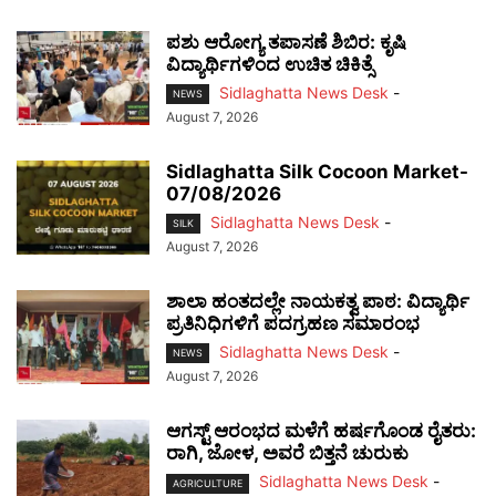
ಪಶು ಆರೋಗ್ಯ ತಪಾಸಣೆ ಶಿಬಿರ: ಕೃಷಿ
ವಿದ್ಯಾರ್ಥಿಗಳಿಂದ ಉಚಿತ ಚಿಕಿತ್ಸೆ
Sidlaghatta News Desk
-
NEWS
August 7, 2026
Sidlaghatta Silk Cocoon Market-
07/08/2026
Sidlaghatta News Desk
-
SILK
August 7, 2026
ಶಾಲಾ ಹಂತದಲ್ಲೇ ನಾಯಕತ್ವ ಪಾಠ: ವಿದ್ಯಾರ್ಥಿ
ಪ್ರತಿನಿಧಿಗಳಿಗೆ ಪದಗ್ರಹಣ ಸಮಾರಂಭ
Sidlaghatta News Desk
-
NEWS
August 7, 2026
ಆಗಸ್ಟ್ ಆರಂಭದ ಮಳೆಗೆ ಹರ್ಷಗೊಂಡ ರೈತರು:
ರಾಗಿ, ಜೋಳ, ಅವರೆ ಬಿತ್ತನೆ ಚುರುಕು
Sidlaghatta News Desk
-
AGRICULTURE