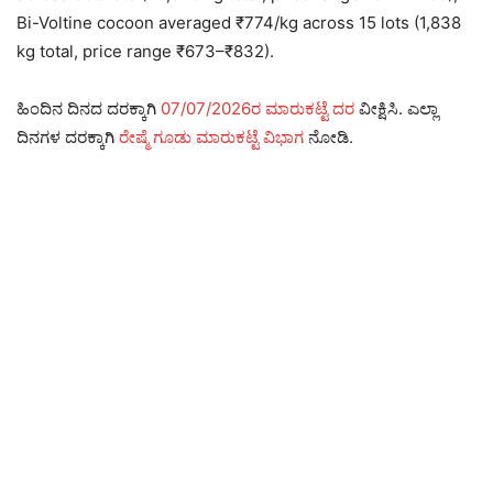
Bi-Voltine cocoon averaged ₹774/kg across 15 lots (1,838
kg total, price range ₹673–₹832).
ಹಿಂದಿನ ದಿನದ ದರಕ್ಕಾಗಿ
07/07/2026ರ ಮಾರುಕಟ್ಟೆ ದರ
ವೀಕ್ಷಿಸಿ. ಎಲ್ಲಾ
ದಿನಗಳ ದರಕ್ಕಾಗಿ
ರೇಷ್ಮೆ ಗೂಡು ಮಾರುಕಟ್ಟೆ ವಿಭಾಗ
ನೋಡಿ.