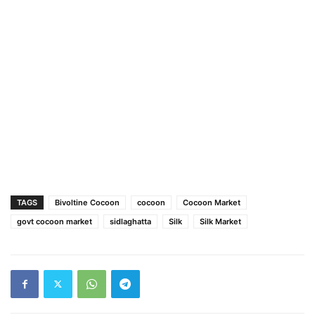
TAGS
Bivoltine Cocoon
cocoon
Cocoon Market
govt cocoon market
sidlaghatta
Silk
Silk Market