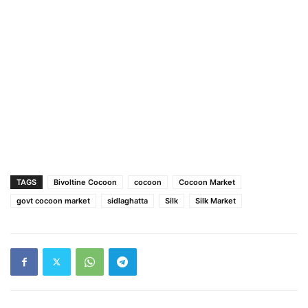
TAGS
Bivoltine Cocoon
cocoon
Cocoon Market
govt cocoon market
sidlaghatta
Silk
Silk Market