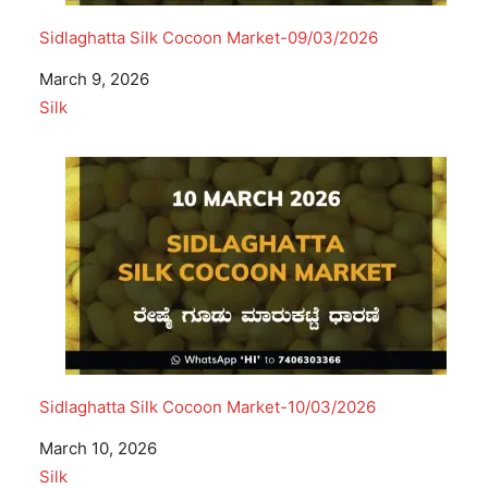
Sidlaghatta Silk Cocoon Market-09/03/2026
Date
March 9, 2026
In relation to
Silk
Sidlaghatta Silk Cocoon Market-10/03/2026
Date
March 10, 2026
In relation to
Silk