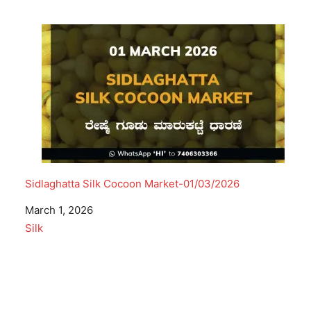
Sidlaghatta Silk Cocoon Market-01/03/2026
Date
March 1, 2026
In relation to
Silk