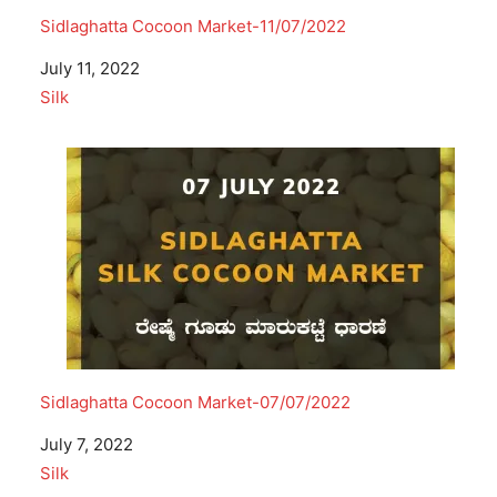
Sidlaghatta Cocoon Market-11/07/2022
Date
July 11, 2022
In relation to
Silk
Sidlaghatta Cocoon Market-07/07/2022
Date
July 7, 2022
In relation to
Silk