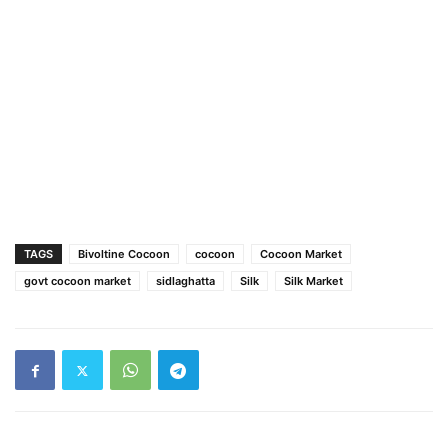
TAGS
Bivoltine Cocoon
cocoon
Cocoon Market
govt cocoon market
sidlaghatta
Silk
Silk Market