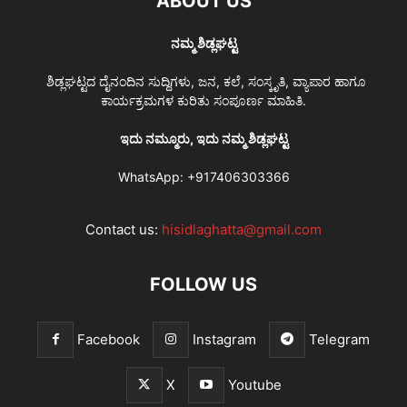
ABOUT US
ನಮ್ಮ ಶಿಡ್ಲಘಟ್ಟ
ಶಿಡ್ಲಘಟ್ಟದ ದೈನಂದಿನ ಸುದ್ದಿಗಳು, ಜನ, ಕಲೆ, ಸಂಸ್ಕೃತಿ, ವ್ಯಾಪಾರ ಹಾಗೂ
ಕಾರ್ಯಕ್ರಮಗಳ ಕುರಿತು ಸಂಪೂರ್ಣ ಮಾಹಿತಿ.
ಇದು ನಮ್ಮೂರು, ಇದು ನಮ್ಮ ಶಿಡ್ಲಘಟ್ಟ
WhatsApp:
+917406303366
Contact us:
hisidlaghatta@gmail.com
FOLLOW US
Facebook
Instagram
Telegram
X
Youtube