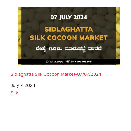
Sidlaghatta Silk Cocoon Market-07/07/2024
Date
July 7, 2024
In relation to
Silk