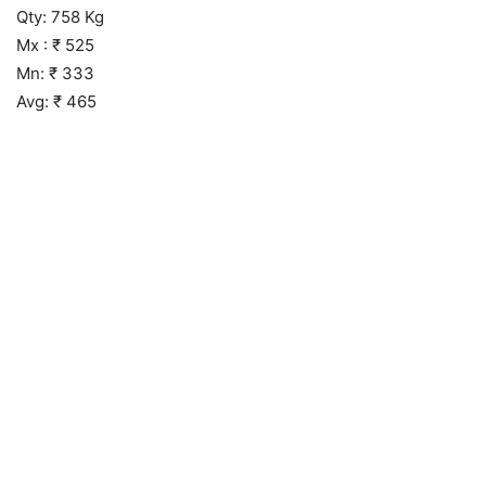
Qty: 758 Kg
Mx : ₹ 525
Mn: ₹ 333
Avg: ₹ 465