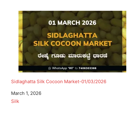
Sidlaghatta Silk Cocoon Market-01/03/2026
Date
March 1, 2026
In relation to
Silk