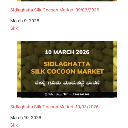
Sidlaghatta Silk Cocoon Market-09/03/2026
Date
March 9, 2026
In relation to
Silk
Sidlaghatta Silk Cocoon Market-10/03/2026
Date
March 10, 2026
In relation to
Silk