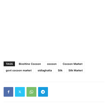
TAGS
Bivoltine Cocoon
cocoon
Cocoon Market
govt cocoon market
sidlaghatta
Silk
Silk Market