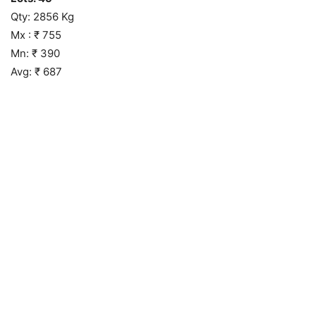
Qty: 2856 Kg
Mx : ₹ 755
Mn: ₹ 390
Avg: ₹ 687