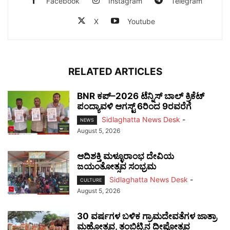
Facebook
Instagram
Telegram
X
Youtube
RELATED ARTICLES
BNR ಕಪ್–2026 ಟೆನ್ನಿಸ್ ಬಾಲ್ ಕ್ರಿಕೆಟ್
ಪಂದ್ಯಾವಳಿ ಆಗಸ್ಟ್ 6ರಿಂದ 9ರವರೆಗೆ
Sidlaghatta News Desk
-
NEWS
August 5, 2026
ಆದಿಶಕ್ತಿ ಮಳ್ಳೂರಾಂಭ ದೇವಿಯ
ಜಯಂತೋತ್ಸವ ಸಂಭ್ರಮ
Sidlaghatta News Desk
-
CULTURE
August 5, 2026
30 ವರ್ಷಗಳ ಬಳಿಕ ಗ್ರಾಮದೇವತೆಗಳ ಜಾತ್ರಾ
ಮಹೋತ್ಸವ, ತಂಬಿಟ್ಟಿನ ದೀಪೋತ್ಸವ