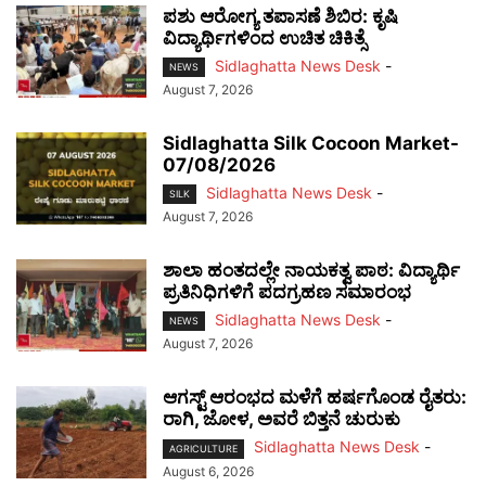
ಪಶು ಆರೋಗ್ಯ ತಪಾಸಣೆ ಶಿಬಿರ: ಕೃಷಿ
ವಿದ್ಯಾರ್ಥಿಗಳಿಂದ ಉಚಿತ ಚಿಕಿತ್ಸೆ
Sidlaghatta News Desk
-
NEWS
August 7, 2026
Sidlaghatta Silk Cocoon Market-
07/08/2026
Sidlaghatta News Desk
-
SILK
August 7, 2026
ಶಾಲಾ ಹಂತದಲ್ಲೇ ನಾಯಕತ್ವ ಪಾಠ: ವಿದ್ಯಾರ್ಥಿ
ಪ್ರತಿನಿಧಿಗಳಿಗೆ ಪದಗ್ರಹಣ ಸಮಾರಂಭ
Sidlaghatta News Desk
-
NEWS
August 7, 2026
ಆಗಸ್ಟ್ ಆರಂಭದ ಮಳೆಗೆ ಹರ್ಷಗೊಂಡ ರೈತರು:
ರಾಗಿ, ಜೋಳ, ಅವರೆ ಬಿತ್ತನೆ ಚುರುಕು
Sidlaghatta News Desk
-
AGRICULTURE
August 6, 2026