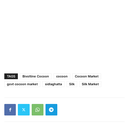
TAGS
Bivoltine Cocoon
cocoon
Cocoon Market
govt cocoon market
sidlaghatta
Silk
Silk Market