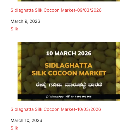
Sidlaghatta Silk Cocoon Market-09/03/2026
Date
March 9, 2026
In relation to
Silk
Sidlaghatta Silk Cocoon Market-10/03/2026
Date
March 10, 2026
In relation to
Silk