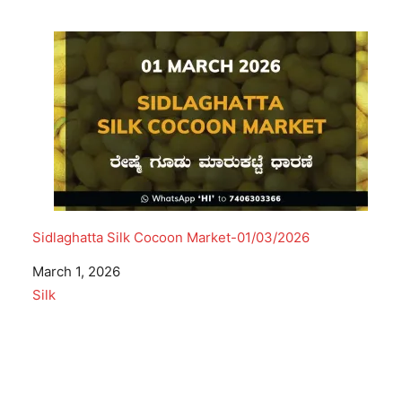
Sidlaghatta Silk Cocoon Market-01/03/2026
Date
March 1, 2026
In relation to
Silk