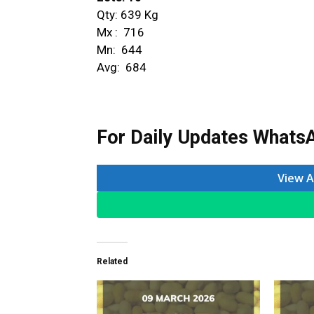
Qty: 639 Kg
Mx : ₹ 716
Mn: ₹ 644
Avg: ₹ 684
For Daily Updates WhatsA
View A
Related