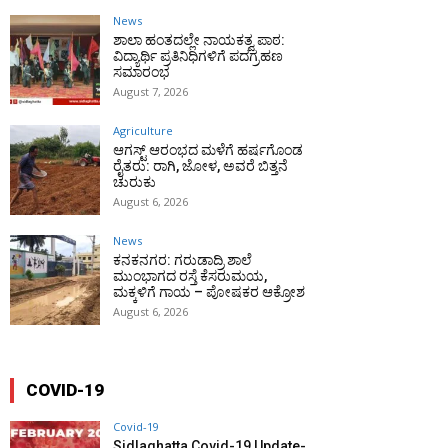
News
ಶಾಲಾ ಹಂತದಲ್ಲೇ ನಾಯಕತ್ವ ಪಾಠ:
ವಿದ್ಯಾರ್ಥಿ ಪ್ರತಿನಿಧಿಗಳಿಗೆ ಪದಗ್ರಹಣ
ಸಮಾರಂಭ
August 7, 2026
Agriculture
ಆಗಸ್ಟ್ ಆರಂಭದ ಮಳೆಗೆ ಹರ್ಷಗೊಂಡ
ರೈತರು: ರಾಗಿ, ಜೋಳ, ಅವರೆ ಬಿತ್ತನೆ
ಚುರುಕು
August 6, 2026
News
ಕನಕನಗರ: ಗರುಡಾದ್ರಿ ಶಾಲೆ
ಮುಂಭಾಗದ ರಸ್ತೆ ಕೆಸರುಮಯ,
ಮಕ್ಕಳಿಗೆ ಗಾಯ – ಪೋಷಕರ ಆಕ್ರೋಶ
August 6, 2026
COVID-19
Covid-19
Sidlaghatta Covid-19 Update-