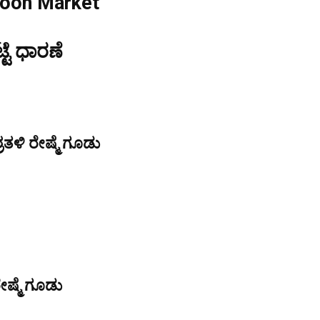
coon Market
್ಟೆ ಧಾರಣೆ
ತಳಿ ರೇಷ್ಮೆ ಗೂಡು
ೇಷ್ಮೆ ಗೂಡು