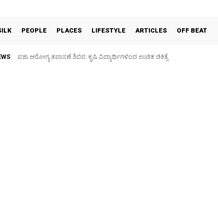
SILK
PEOPLE
PLACES
LIFESTYLE
ARTICLES
OFF BEAT
EWS
ಪಶು ಆರೋಗ್ಯ ತಪಾಸಣೆ ಶಿಬಿರ: ಕೃಷಿ ವಿದ್ಯಾರ್ಥಿಗಳಿಂದ ಉಚಿತ ಚಿಕಿತ್ಸೆ
Sidlaghatta Silk Cocoon Market-07/08/2026