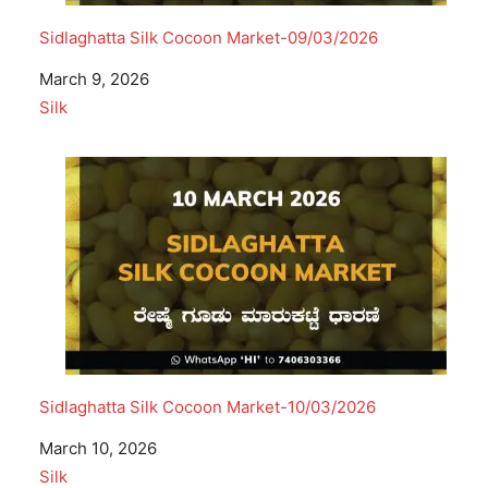
Sidlaghatta Silk Cocoon Market-09/03/2026
Date
March 9, 2026
In relation to
Silk
Sidlaghatta Silk Cocoon Market-10/03/2026
Date
March 10, 2026
In relation to
Silk