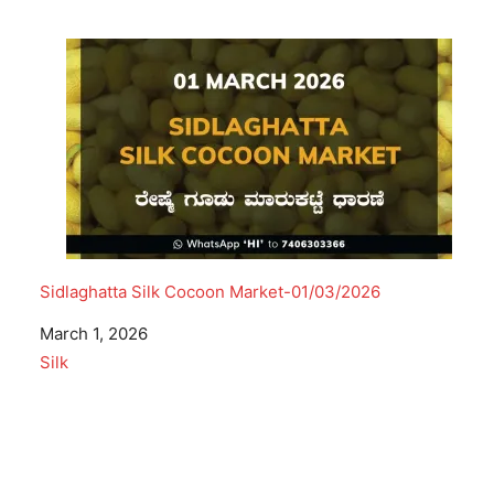
Sidlaghatta Silk Cocoon Market-01/03/2026
Date
March 1, 2026
In relation to
Silk