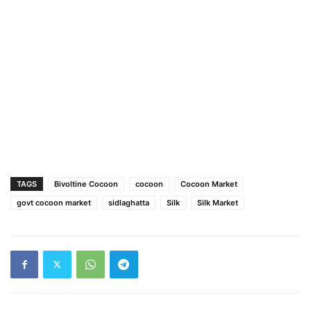
TAGS
Bivoltine Cocoon
cocoon
Cocoon Market
govt cocoon market
sidlaghatta
Silk
Silk Market