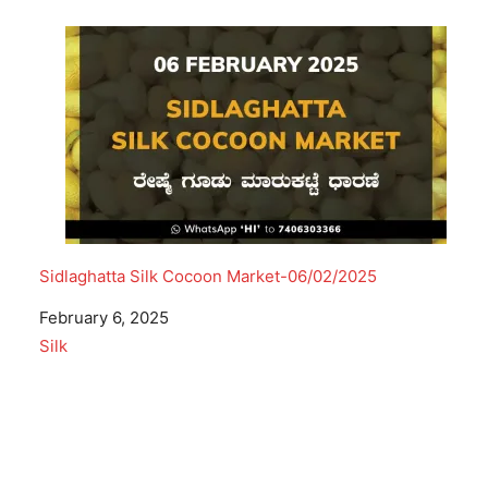
Sidlaghatta Silk Cocoon Market-06/02/2025
Date
February 6, 2025
In relation to
Silk