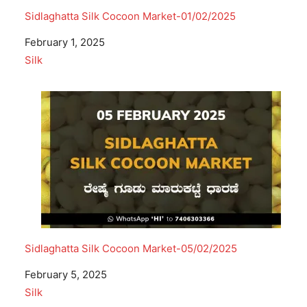
Sidlaghatta Silk Cocoon Market-01/02/2025
Date
February 1, 2025
In relation to
Silk
Sidlaghatta Silk Cocoon Market-05/02/2025
Date
February 5, 2025
In relation to
Silk