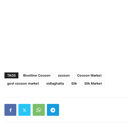
TAGS
Bivoltine Cocoon
cocoon
Cocoon Market
govt cocoon market
sidlaghatta
Silk
Silk Market