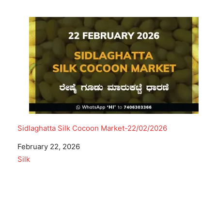
Sidlaghatta Silk Cocoon Market-22/02/2026
Date
February 22, 2026
In relation to
Silk