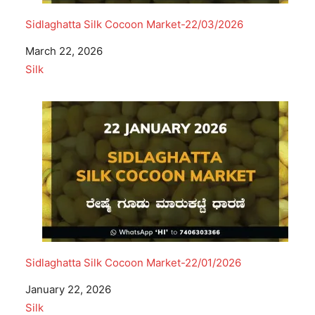
Sidlaghatta Silk Cocoon Market-22/03/2026
Date
March 22, 2026
In relation to
Silk
Sidlaghatta Silk Cocoon Market-22/01/2026
Date
January 22, 2026
In relation to
Silk