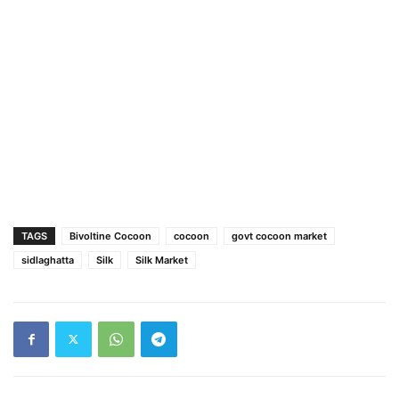
TAGS
Bivoltine Cocoon
cocoon
govt cocoon market
sidlaghatta
Silk
Silk Market