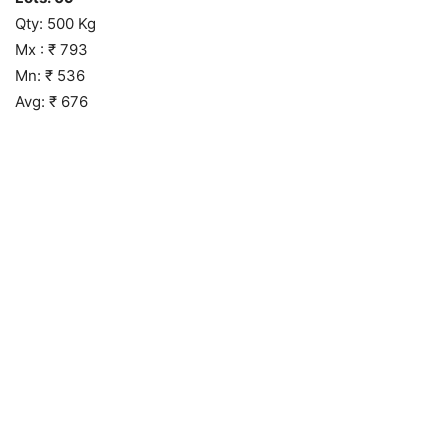
Qty: 500 Kg
Mx : ₹ 793
Mn: ₹ 536
Avg: ₹ 676